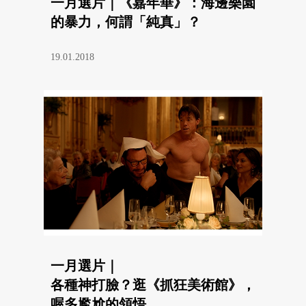
一月選片｜《嘉年華》：海邊樂園
的暴力，何謂「純真」？
19.01.2018
一月選片｜
各種神打臉？逛《抓狂美術館》，
喔多尷尬的領悟