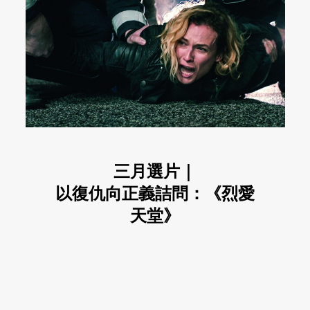
三月選片｜
以復仇向正義詰問：《烈愛
天堂》