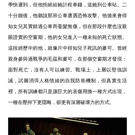
學快遲到，但他拒絕給她計程車錢，送她到公車站。二
十分鐘後，他聽說那班公車遭遇恐怖攻擊。他後來會得
知女兒其實錯過公車而毫髮無傷，但在那段什麼也沒親
眼證實的空窗期，他的女兒進入一種未知的死亡狀態。
這段經歷中的他，就像片中得知兒子死訊的麥可。曾經
親身參與過戰爭的毛茲和麥可，在那個空窗期才發現：
面對死亡，沒有人可以練習。戰場上，上層以堅強訓
誡，試圖消弭人格情緒的自我防衛機制，但真實生活
裡，所有訓練都只是讓巨大的哀傷用換一種方式出現，
一種在壓抑下更隱晦，卻更有深層破壞力的方式。