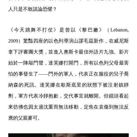
人只是不敢談論恐懼？
《今天跳舞不打仗》是曾以《黎巴嫩》（Lebanon,
2009）驚豔四座的以色列導演山謬毛茲新作，在威尼斯
拿下評審團大獎，並進入奧斯卡最佳外語片九強。影片
始於一陣敲門聲，達芙娜打開門，所有以色列父母最害
怕的事發生了——門外的軍人，代表正在服役的兒子喬
納森的死訊。達芙娜在歇斯底里的狀態下被注射鎮靜
劑，軍方代表冷靜抱歉，交代事宜就離開。但鏡頭看起
來彷彿也因太過沈重而無法移動，定焦在哀傷到無法反
應的父親麥可。