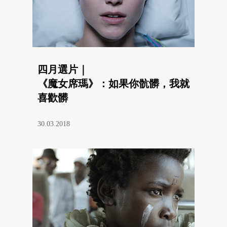
四月選片｜
《魔女席瑪》：如果你骯髒，我就
喜歡髒
30.03.2018