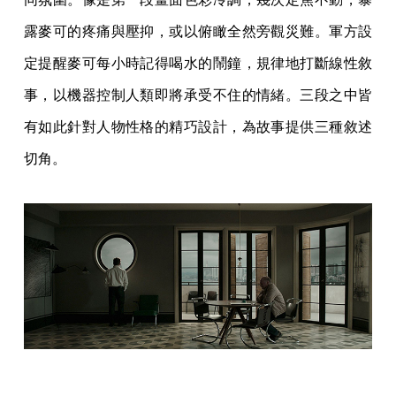
露麥可的疼痛與壓抑，或以俯瞰全然旁觀災難。軍方設
定提醒麥可每小時記得喝水的鬧鐘，規律地打斷線性敘
事，以機器控制人類即將承受不住的情緒。三段之中皆
有如此針對人物性格的精巧設計，為故事提供三種敘述
切角。