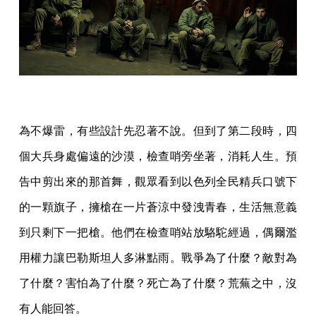
為不爆雷，有些設計先忍著不說。但到了第二段時，四
個大兵身處偏遠的沙漠，檢查哨旁坐著，消耗人生。預
告中剪出來的那首舞，觀眾看到以色列全民精兵口號下
的一顆旗子，擁槍在一片蒼涼中發洩青春，生活無意義
到只剩下一把槍。他們在檢查哨站放駱駝經過，偶爾濫
用權力讓巴勒斯坦人多淋點雨。戰爭為了什麼？敵對為
了什麼？害怕為了什麼？死亡為了什麼？荒蕪之中，沒
有人能回答。