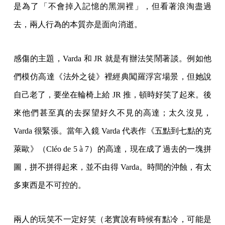
是為了「不會掉入記憶的黑洞裡」，但看著浪淘盡過
去，兩人行為的本質亦是面向消逝。
感傷的主題，Varda 和 JR 就是有辦法笑鬧著談。例如他
們模仿高達《法外之徒》裡經典闖羅浮宮場景，但她說
自己老了，要坐在輪椅上給 JR 推，頓時好笑了起來。後
來他們甚至真的去探望好久不見的高達；太久沒見，
Varda 很緊張。當年入鏡 Varda 代表作《五點到七點的克
萊歐》（Cléo de 5 à 7）的高達，現在成了過去的一塊拼
圖，拼不拼得起來，並不由得 Varda。時間的沖蝕，有太
多東西是不可控的。
兩人的玩笑不一定好笑（老實說有時候有點冷，可能是