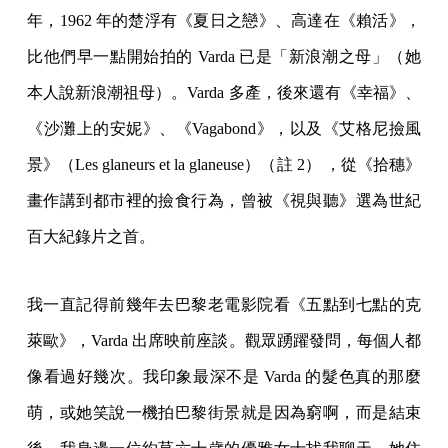
年，1962 年的楚浮有《夏日之戀》、高達在《賴活》，
比他們早一點開始拍的 Varda 已是「新浪潮之母」（她
本人說新浪潮祖母）。Varda 多產，後來還有《幸福》、
《沙灘上的安妮》、《Vagabond》，以及《艾格尼撿風
景》（Les glaneurs et la glaneuse）（註 2） ，從《拾穗》
畫作講到都市裡的撿食行為，曾被《視與聽》選為世紀
百大紀錄片之首。
我一直記得前幾年去巴黎老電影院看《五點到七點的克
萊歐》，Varda 出席映前座談。觀眾踴躍發問，每個人都
像看過好幾次。我印象最深不是 Varda 的髮色真的那麼
萌，或她笑說一機拍巴黎街景就是因為窮啊，而是結束