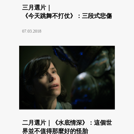
三月選片｜
《今天跳舞不打仗》：三段式悲傷
07.03.2018
二月選片｜《水底情深》：這個世
界並不值得那麼好的怪胎