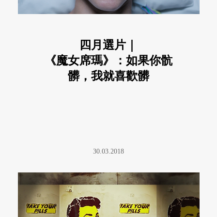
四月選片｜
《魔女席瑪》：如果你骯
髒，我就喜歡髒
30.03.2018