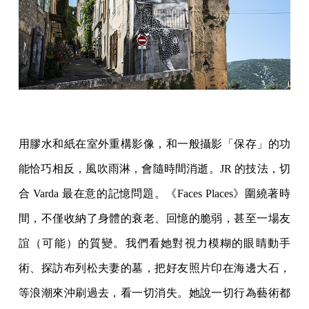
用膠水和紙在室外重構影像，和一般攝影「保存」的功
能恰巧相反，風吹雨淋，會隨時間消逝。JR 的技法，切
合 Varda 最在意的記憶問題。《Faces Places》圍繞著時
間，不僅收納了身體的衰老、回憶的脆弱，甚至一場友
誼（可能）的質變。我們看她對視力模糊的眼睛動手
術、探訪布列松夫妻的墓，把好友照片印在海邊大石，
等浪潮來沖刷過去，看一切消失。她說一切行為藝術都