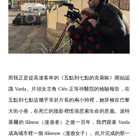
而我正是從高達客串的《五點到七點的克萊歐》開始認
識 Varda。片頭女主角 Cléo 正等待醫院的檢驗報告，在
五點到七點這幾乎等於片長的兩小時裡，她穿梭在巴黎
大街小巷，在死亡的陰影裡慌張思索生命的意義。波特
萊爾的 flâneur（漫遊者）之後一百年，我們跟著 Varda
成為城市裡一個 flâneuse（漫遊女子）。此片完成的那一