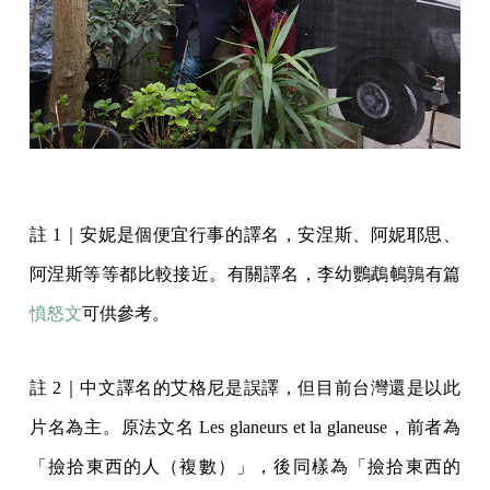
註 1｜安妮是個便宜行事的譯名，安涅斯、阿妮耶思、
阿涅斯等等都比較接近。有關譯名，李幼鸚鵡鵪鶉有篇
憤怒文
可供參考。
註 2｜中文譯名的艾格尼是誤譯，但目前台灣還是以此
片名為主。原法文名 Les glaneurs et la glaneuse，前者為
「撿拾東西的人（複數）」，後同樣為「撿拾東西的