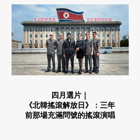
四月選片｜
《北韓搖滾解放日》：三年
前那場充滿問號的搖滾演唱
會