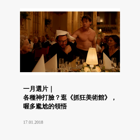
一月選片｜
各種神打臉？逛《抓狂美術館》，
喔多尷尬的領悟
17.01.2018