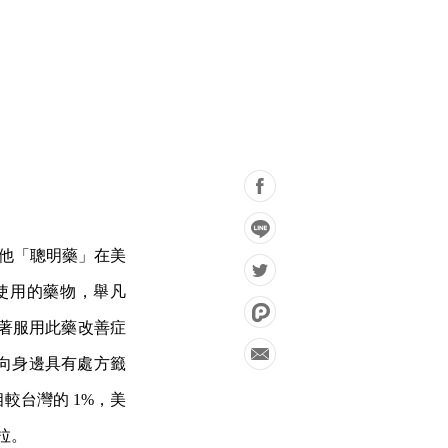
及其他「聰明藥」在美
使用的藥物，舉凡
試著服用此藥改善症
向身邊具有處方籤
較台灣的 1%，美
拉。