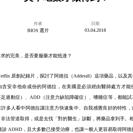
作者
日期
03.04.2018
BIOS 選片
追求的完美，是否要服藥才能抵達？
etflix 原創紀錄片，探討了阿德拉（Adderall）這項藥品，以
內含安非他命成份的阿德拉，在美國是必須經由醫師處方才能
不足過動症）、ADD（注意力缺陷障礙症）、嗜睡症等，都能
有許多人看中阿德拉讓注意力快速集中、自我感覺良好的特性，
非法管道取得，或是去找「對的醫生」診斷，將藥品拿到手。相
兒童確診 ADHD，且大多數已接受治療，也讓一般人更容易取得阿德