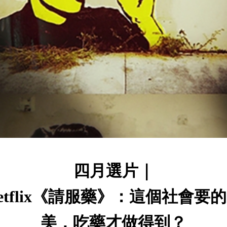
四月選片｜
etflix《請服藥》：這個社會要
美，吃藥才做得到？