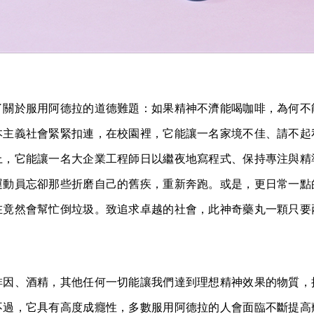
了關於服用阿德拉的道德難題：如果精神不濟能喝咖啡，為何不
本主義社會緊緊扣連，在校園裡，它能讓一名家境不佳、請不起
上，它能讓一名大企業工程師日以繼夜地寫程式、保持專注與精
運動員忘卻那些折磨自己的舊疾，重新奔跑。或是，更日常一點
在竟然會幫忙倒垃圾。致追求卓越的社會，此神奇藥丸一顆只要
啡因、酒精，其他任何一切能讓我們達到理想精神效果的物質，
不過，它具有高度成癮性，多數服用阿德拉的人會面臨不斷提高