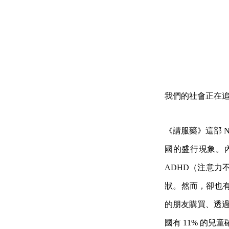
我們的社會正在
《請服藥》這部 N
國的盛行現象。
ADHD（注意力
狀。然而，卻也
的朋友購買、透過
國有 11% 的