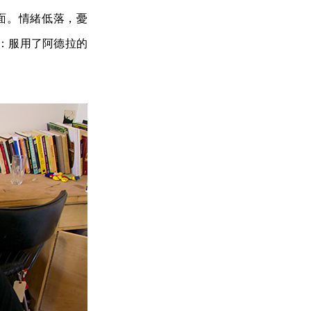
面。情緒低落，憂
：服用了阿德拉的