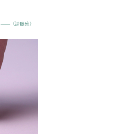
」——《請服藥》