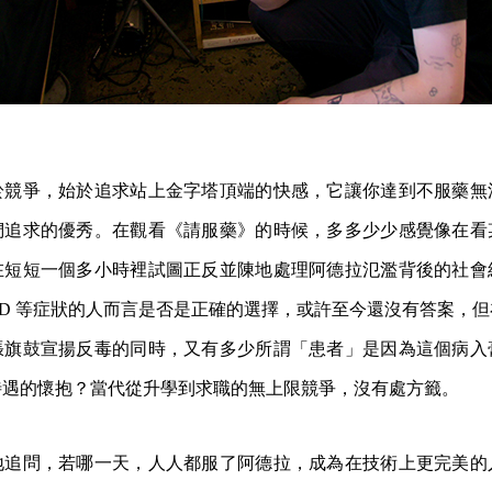
於競爭，始於追求站上金字塔頂端的快感，它讓你達到不服藥無
們追求的優秀。在觀看《請服藥》的時候，多多少少感覺像在看
在短短一個多小時裡試圖正反並陳地處理阿德拉氾濫背後的社會
ADD 等症狀的人而言是否是正確的選擇，或許至今還沒有答案，
張旗鼓宣揚反毒的同時，又有多少所謂「患者」是因為這個病入
待遇的懷抱？當代從升學到求職的無上限競爭，沒有處方籤。
地追問，若哪一天，人人都服了阿德拉，成為在技術上更完美的