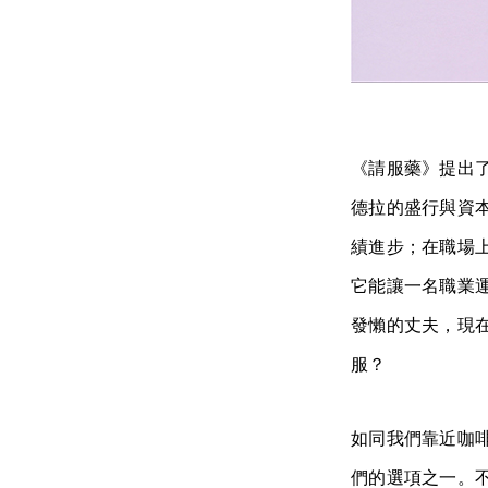
《請服藥》提出
德拉的盛行與資
績進步；在職場
它能讓一名職業
發懶的丈夫，現
服？
如同我們靠近咖
們的選項之一。