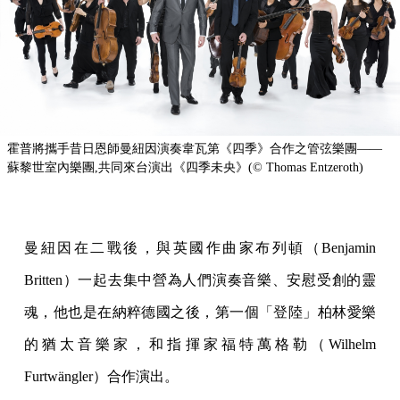
霍普將攜手昔日恩師曼紐因演奏韋瓦第《四季》合作之管弦樂團——
蘇黎世室內樂團,共同來台演出《四季未央》(© Thomas Entzeroth)
曼紐因在二戰後，與英國作曲家布列頓（Benjamin
Britten）一起去集中營為人們演奏音樂、安慰受創的靈
魂，他也是在納粹德國之後，第一個「登陸」柏林愛樂
的猶太音樂家，和指揮家福特萬格勒（Wilhelm
Furtwängler）合作演出。