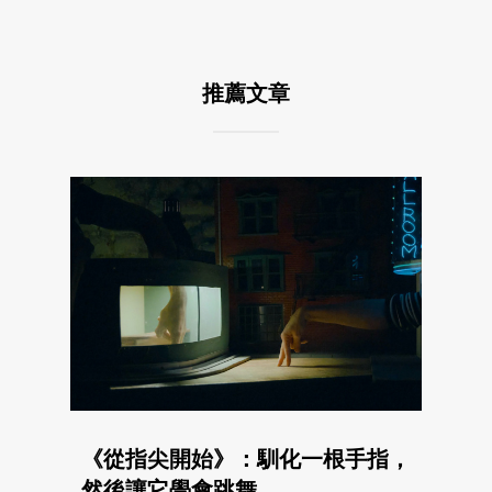
推薦文章
《從指尖開始》：馴化一根手指，
然後讓它學會跳舞