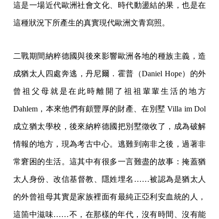
這是一場近代歐洲社會文化、時代動盪結的果，也是在
這種狀況下所產生的真實現代歐洲文青寫照。
二戰期間納粹德國與後來影響歐洲各地的種族主義，造
成猶太人四處奔逃，丹尼爾．霍普（Daniel Hope）的外
曾祖父母就是在此時離開了祖祖輩輩生活的地方
Dahlem，本來他們有頗豐厚的財產、在別墅 Villa im Dol
成立猶太學校，後來納粹德國把別墅徵收了，成為破解
情報的地方，現為考古中心。逃難到南非之後，過著非
常窘困的生活。這其中有很多一言難盡的故事：掩蓋猶
太人身份、改信基督教、隱姓埋名……被認為是猶太人
的外曾祖母其實是家族裡面有最純正亞利安血統的人，
這箇中滋味……不，在那樣的年代，沒有時間、沒有能