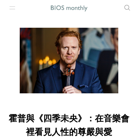
霍普與《四季未央》：在音樂會
裡看見人性的尊嚴與愛