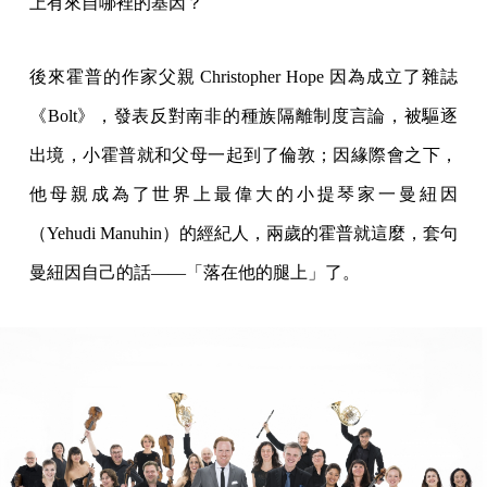
上有來自哪裡的基因？
後來霍普的作家父親 Christopher Hope 因為成立了雜誌
《Bolt》，發表反對南非的種族隔離制度言論，被驅逐
出境，小霍普就和父母一起到了倫敦；因緣際會之下，
他母親成為了世界上最偉大的小提琴家一曼紐因
（Yehudi Manuhin）的經紀人，兩歲的霍普就這麼，套句
曼紐因自己的話——「落在他的腿上」了。