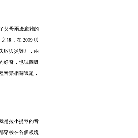
建了父母兩邊龐雜的
，在 2009 與
的失敗與災難》，兩
的好奇，也試圖吸
種音樂相關議題，
我是拉小提琴的音
都穿梭在各個板塊