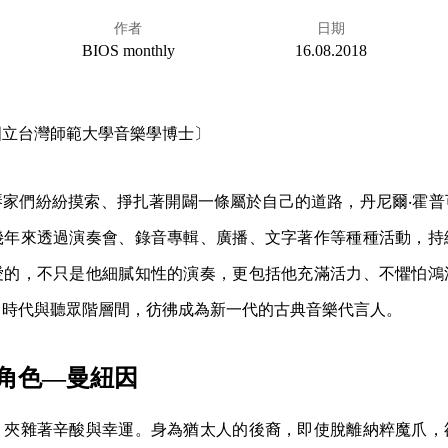
作者
日期
BIOS monthly
16.08.2018
國立台灣師範大學音樂學博士〕
琴家們紛紛摸索、掙扎著開闢一條屬於自己的道路，丹尼爾‧霍普
幾年來透過演奏會、錄音專輯、廣播、文字著作等種種活動，持
愛的，不只是他細膩知性的演奏，更包括他充滿活力、不懼怕鴻
、時代與聽眾階層間，彷彿成為新一代的古典音樂代言人。
角色—曼紐因
，夾雜著辛酸與幸運。身為猶太人的後裔，即使脫離納粹魔爪，