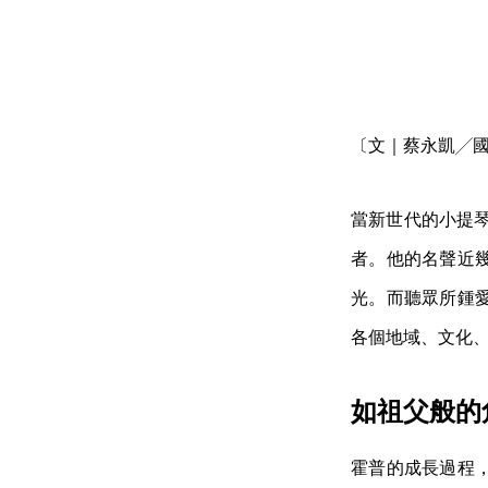
〔文｜蔡永凱╱
當新世代的小提
者。他的名聲近
光。而聽眾所鍾
各個地域、文化
如祖父般的
霍普的成長過程