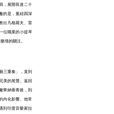
因，展開長達二十
趣的是，曼紐因深
教出凡格羅夫、雷
一位職業的小提琴
得樂壇的關注。
美藝三重奏」，直到
下完美的尾聲。返回
廠華納垂青後，則
的內化影響。他常
遇到印度音樂家拉