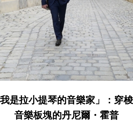
我是拉小提琴的音樂家」：穿梭
音樂板塊的丹尼爾・霍普