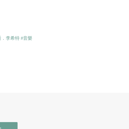
斯．李希特
#音樂