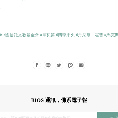
票
#中國信託文教基金會
#韋瓦第
#四季未央
#丹尼爾．霍普
#馬克
BIOS 通訊，佛系電子報