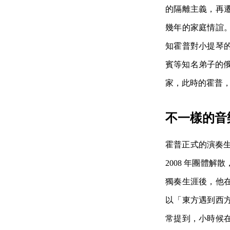
的隔離主義，再
幾年的家庭情誼
知霍普對小提琴
賓等知名弟子的
家，此時的霍普
不一樣的音
霍普正式的演奏生
2008 年團體
獨奏生涯後，他
以「東方遇到西
常提到，小時候