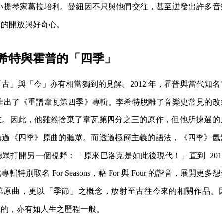
士小提琴家葛拉培利。曼紐因不只與他們交往，甚至迸發出許多音
」的開放與好奇心。
希特與霍普的「四季」
古」與「今」亦有相當獨到的見解。2012 年，霍普與當代知
作推出了《重譜韋瓦第四季》專輯。李希特脫離了音樂史常見的改
在。因此，他雖然捨棄了韋瓦第四分之三的原作，但他所揀選的
聽過《四季》原曲的聽眾。而透過極簡主義的語法，《四季》氤
眾打開另一個視野：「原來巴洛克是如此後現代！」直到 201
特別取名 For Seasons，藉 For 與 Four 的諧音，展開
第原曲，更以「季節」之概念，放射至古往今來的相關作品。
上的，亦有如人生之歷程一般。