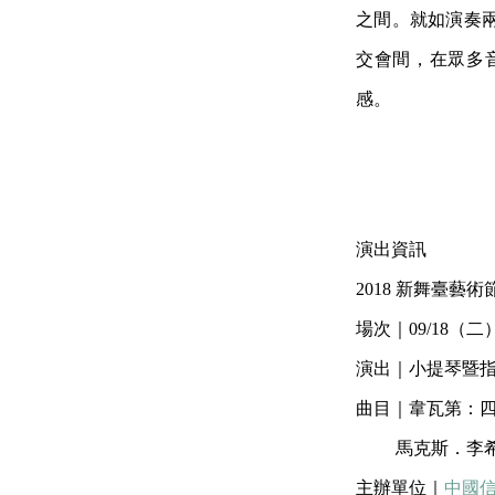
之間。就如演奏
交會間，在眾多
感。
演出資訊
2018 新舞臺
場次｜09/18（二）
演出｜小提琴暨
曲目｜韋瓦第：
馬克斯．李希
主辦單位｜
中國