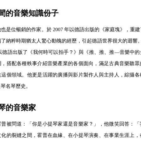
間的音樂知識份子
也是位暢銷的作家。於 2007 年以德語出版的《家庭塊》，重
了納粹時期猶太人驚心動魄的經歷，引起德語世界很大的迴響。之後
同樣以德語出版了《我何時可以拍手？》與《推、推、推—音樂中
調，搭配各種軼事介紹音樂產業的各個面向，滿足古典音樂聽眾
進這個領域。他更是活躍的廣播與影片製作人與主持人，綜攝各
提琴名琴歷史。
琴的音樂家
霍普被問道：「你是小提琴家還是音樂家？」，他微笑回答：「
文化的裂縫之間，霍普在血緣、在小提琴演奏、在事業生涯上，