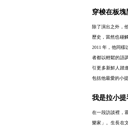
穿梭在板塊
除了演出之外，他
歷史，當然也碰觸
2011 年，他
者都以輕鬆的語
引更多新鮮人踏
包括他最愛的小
我是拉小提
在一段訪談裡，
樂家」。生長在