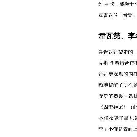
維‧香卡，或爵
霍普對於「音樂
韋瓦第、李
霍普對音樂史的「
克斯‧李希特合
音符更深層的內
晰地提醒了所有
歷史的器度，為聽
《四季神采》（此專輯
不僅收錄了韋瓦
季」不僅是表面