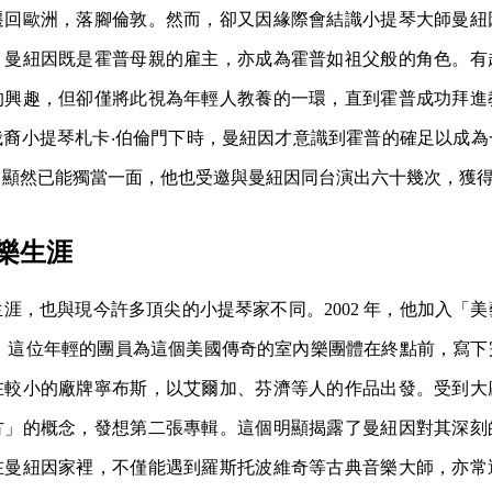
遷回歐洲，落腳倫敦。然而，卻又因緣際會結識小提琴大師曼紐
。曼紐因既是霍普母親的雇主，亦成為霍普如祖父般的角色。有
的興趣，但卻僅將此視為年輕人教養的一環，直到霍普成功拜進
俄裔小提琴札卡‧伯倫門下時，曼紐因才意識到霍普的確足以成為
，顯然已能獨當一面，他也受邀與曼紐因同台演出六十幾次，獲
樂生涯
涯，也與現今許多頂尖的小提琴家不同。2002 年，他加入「
解散，這位年輕的團員為這個美國傳奇的室內樂團體在終點前，寫
在較小的廠牌寧布斯，以艾爾加、芬濟等人的作品出發。受到大
方」的概念，發想第二張專輯。這個明顯揭露了曼紐因對其深刻
在曼紐因家裡，不僅能遇到羅斯托波維奇等古典音樂大師，亦常