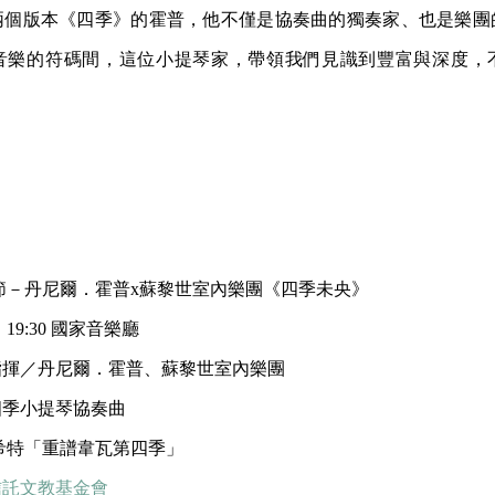
兩個版本《四季》的霍普，他不僅是協奏曲的獨奏家、也是樂團
音樂的符碼間，這位小提琴家，帶領我們見識到豐富與深度，
藝術節－丹尼爾．霍普x蘇黎世室內樂團《四季未央》
19:30 國家音樂廳
指揮／丹尼爾．霍普、蘇黎世室內樂團
四季小提琴協奏曲
特「重譜韋瓦第四季」
信託文教基金會