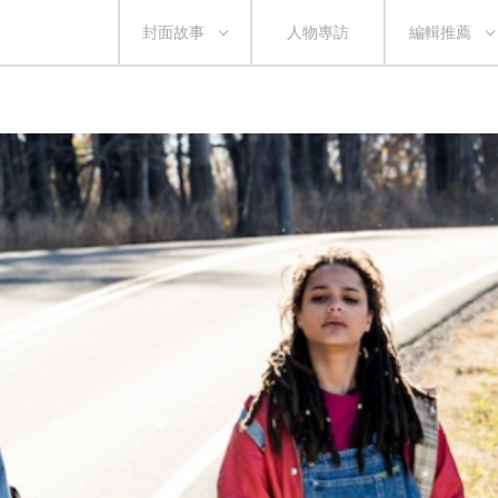
封面故事
人物專訪
編輯推薦