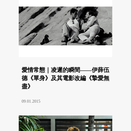
愛情常態｜凌遲的瞬間——伊薛伍
德《單身》及其電影改編《摯愛無
盡》
09.01.2015