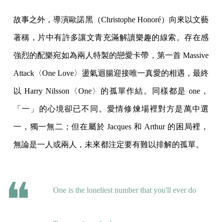
故事之外，導演歐諾黑（Christophe Honoré）向來以文藝
著稱，片中有許多讓文青充滿解讀樂趣的線索。存在感
強烈的配樂宛如為兩人特製的戀愛卡帶，第一首 Massive
Attack〈One Love〉盪氣迴腸迎接唯一真愛的相遇，最終
以 Harry Nilsson〈One〉的孤單作結。同樣都是 one，
「一」的心境卻已不同。愛情修煉場裡對方是萬中選
一，獨一無二；但在屬於 Jacques 和 Arthur 的困局裡，
無論是一人或兩人，未來都注定要有難以排解的孤單。
One is the loneliest number that you'll ever do