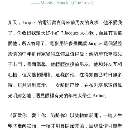
——Massive Attack〈One Love〉
某天，Jacques 的電話留言傳來前男友的哀求：他不愛我
了，你收留我幾天好不好？Jacques 太心軟，而且其實還
愛他，所以答應了。電影用許多畫面讓 Jacques 這個滿腔
柔情的中年劇作家變得立體且值得愛：他騎摩托車載兒
子出門，畫面溫馨。他輕輕撫摸前男友。他和好友互相
吐槽，但又擁抱關懷。這樣的他，在得知自己時日無多
時，居然遇到真愛。一次離開巴黎，在布列塔尼這般風
光明媚之地，遇見眼裡有光的年輕大學生 Arthur。
《喜歡你、愛上你、逃離你》以雙軸線展開，一端人生
即將走向盡頭，一端才剛要開始闖蕩，呈現愛情可能帶