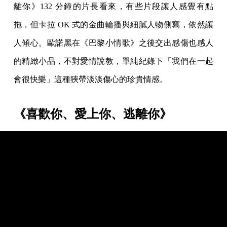
離你》132 分鐘的片長看來，有些片段讓人感覺有點
拖，但卡拉 OK 式的金曲輪播與細膩人物側寫，依然讓
人傾心。歐諾黑在《巴黎小情歌》之後交出感傷也感人
的精緻小品，不對愛情說教，單純紀錄下「我們在一起
會很快樂」這種狹帶淡淡傷心的珍貴情感。
《喜歡你、愛上你、逃離你》