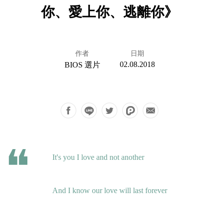
你、愛上你、逃離你》
作者
日期
02.08.2018
BIOS 選片
It's you I love and not another
And I know our love will last forever