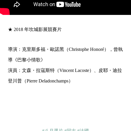
★ 2018 年坎城影展競賽片
導演：克里斯多福・歐諾黑（Christophe Honoré），曾執
導《巴黎小情歌》
演員：文森・拉寇斯特（Vincent Lacoste）、皮耶・迪拉
登川普（Pierre Deladonchamps）
#八月選片
#同志
#法國