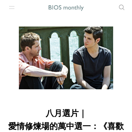
八月選片｜
愛情修煉場的萬中選一：《喜歡