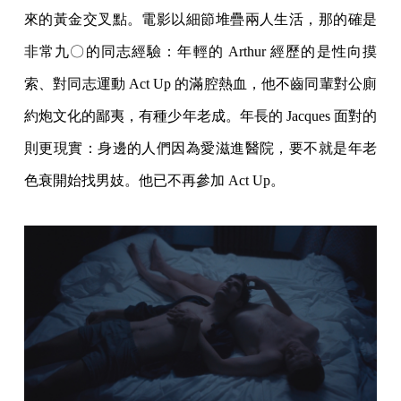
來的黃金交叉點。電影以細節堆疊兩人生活，那的確是
非常九〇的同志經驗：年輕的 Arthur 經歷的是性向摸
索、對同志運動 Act Up 的滿腔熱血，他不齒同輩對公廁
約炮文化的鄙夷，有種少年老成。年長的 Jacques 面對的
則更現實：身邊的人們因為愛滋進醫院，要不就是年老
色衰開始找男妓。他已不再參加 Act Up。