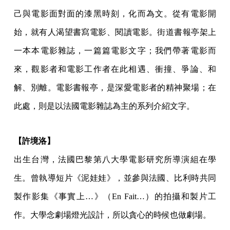
己與電影面對面的漆黑時刻，化而為文。從有電影開
始，就有人渴望書寫電影、閱讀電影。街道書報亭架上
一本本電影雜誌，一篇篇電影文字；我們帶著電影而
來，觀影者和電影工作者在此相遇、衝撞、爭論、和
解、別離。電影書報亭，是深愛電影者的精神聚場；在
此處，則是以法國電影雜誌為主的系列介紹文字。
【許境洛】
出生台灣，法國巴黎第八大學電影研究所導演組在學
生。曾執導短片《泥娃娃》，並參與法國、比利時共同
製作影集《事實上…》（En Fait…）的拍攝和製片工
作。大學念劇場燈光設計，所以貪心的時候也做劇場。