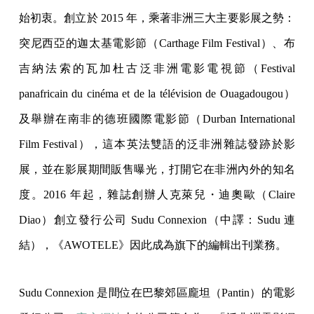
始初衷。創立於 2015 年，乘著非洲三大主要影展之勢：
突尼西亞的迦太基電影節（Carthage Film Festival）、布
吉納法索的瓦加杜古泛非洲電影電視節（Festival
panafricain du cinéma et de la télévision de Ouagadougou）
及舉辦在南非的德班國際電影節（Durban International
Film Festival），這本英法雙語的泛非洲雜誌發跡於影
展，並在影展期間販售曝光，打開它在非洲內外的知名
度。2016 年起，雜誌創辦人克萊兒・迪奧歐（Claire
Diao）創立發行公司 Sudu Connexion（中譯：Sudu 連
結），《AWOTELE》因此成為旗下的編輯出刊業務。
Sudu Connexion 是間位在巴黎郊區龐坦（Pantin）的電影