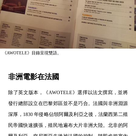
《AWOTELE》目錄呈現雙語。
非洲電影在法國
除了英文版本，《AWOTELE》選擇以法文撰寫，並將
發行總部設立在巴黎郊區並不是巧合。法國與非洲淵源
深厚，1830 年侵略佔領阿爾及利亞之後，法蘭西第二殖
民帝國快速擴張，殖民地遍布大片非洲大陸。北非的阿