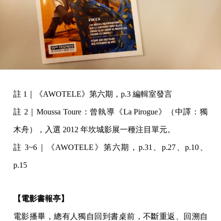
註 1｜《AWOTELE》第六期，p.3 編輯室發言
註 2｜Moussa Toure：曾執導《La Pirogue》（中譯：獨
木舟），入選 2012 年坎城影展一種注目單元。
註 3~6｜《AWOTELE》第六期，p.31、p.27、p.10、
p.15
【電影書報亭】
電影播畢，總有人獨自回到書桌前，不斷重返、回溯自