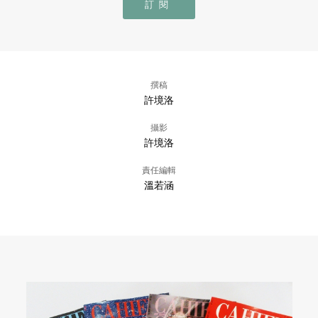
訂閱
撰稿
許境洛
攝影
許境洛
責任編輯
溫若涵