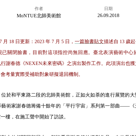
作者
日期
26.09.2018
MoNTUE北師美術館
7 月 18 日更新：2023 年 7 月 5 日，
一篇臉書貼文
描述自 13 
已關閉臉書，目前對這項指控尚無回應。臺北表演藝術中心於 7
行謝春德《NEXEN未來密碼》之演出製作工作。此項演出也
將會考量實際受補助對象研擬退回機制。
，位於和平東路二段的北師美術館，正如火如荼的進行展覽的大
影藝術家謝春德籌備十餘年的「平行宇宙」系列第一部曲——《
館一樓，在施工聲中開始了訪談。