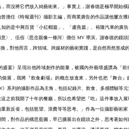
品，而沒將它們放入純藝術來。」事實上，謝春德是極早開始橫
他曾擔任《時報週刊》攝影主編，而商業廣告的作品讓他屢次獲
人知的是中興百貨「小紅帽篇」、「盧燕篇」、裕隆汽車的廣告。
意〉、伍佰〈思念親像一條河〉擔任 MV 導演。謝春德的鏡
切換，對他而言，跨領域、跨媒材的藝術實踐，是自然而然形成
春德的盛宴》呈現出他跨域創作的能量，被國內外藝壇盛讚為「
的個展，我將『飲食劇場』的概念放進來，另外也把『舞台』
AW》系列的攝影作品為主角，包括紀錄片、飲食、多感體驗等元
在這之前我開了十年的餐廳，所以也希望把『吃』這件事放入展
的重新反省，包括慾望、浪費等等思考。」作為一位攝影藝術家
瞬間，對作品的構思藍圖，早已擴展出在鏡頭之外，思考著如何