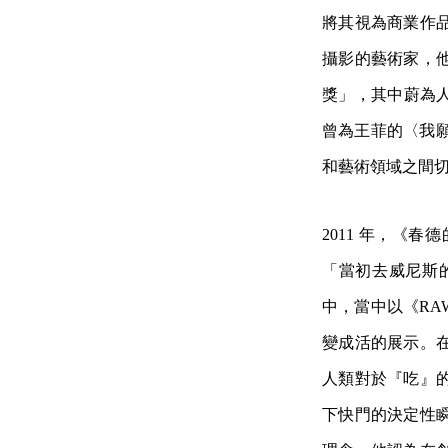
將其視為商業作
攝影的藝術家，
獎」，其中蔚為
曾為王菲的〈我願
和藝術領域之間
2011 年，《
「當初去威尼斯
中，當中以《R
變成活的展示。
人類對於『吃』
下快門的決定性