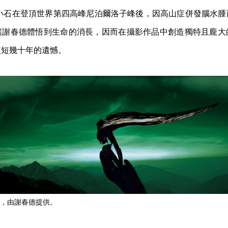
年李小石在登頂世界第四高峰尼泊爾洛子峰後，因高山症併發腦水
讓謝春德體悟到生命的消長，因而在攝影作品中創造獨特且龐大
短短幾十年的遺憾。
，由謝春德提供。