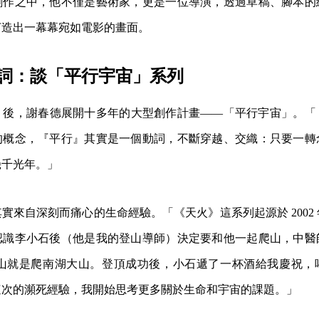
創作之中，他不僅是藝術家，更是一位導演，透過草稿、腳本的
打造出一幕幕宛如電影的畫面。
詞：談「平行宇宙」系列
》後，謝春德展開十多年的大型創作計畫——「平行宇宙」。「
的概念，『平行』其實是一個動詞，不斷穿越、交織：只要一轉
幾千光年。」
實來自深刻而痛心的生命經驗。「《天火》這系列起源於 2002
認識李小石後（他是我的登山導師）決定要和他一起爬山，中醫
次爬山就是爬南湖大山。登頂成功後，小石遞了一杯酒給我慶祝
這次的瀕死經驗，我開始思考更多關於生命和宇宙的課題。」