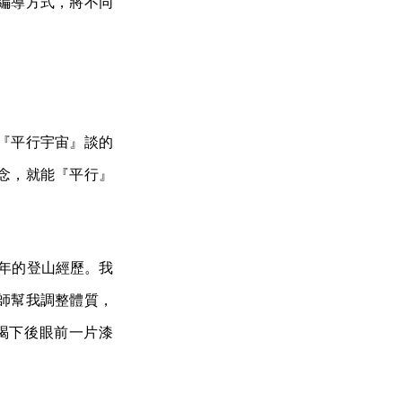
編導方式，將不同
『平行宇宙』談的
念，就能『平行』
 年的登山經歷。我
師幫我調整體質，
，喝下後眼前一片漆