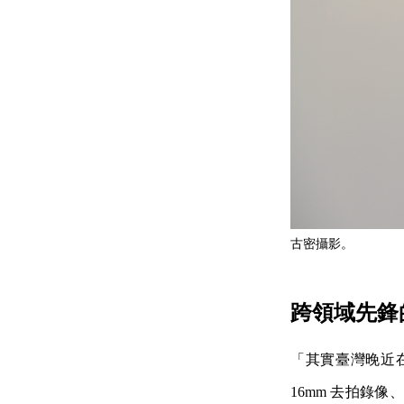
古密攝影。
跨領域先鋒
「其實臺灣晚近
16mm 去拍錄