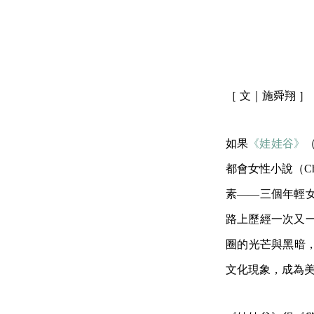
［ 文｜施舜翔 ］
如果
《娃娃谷》
（
都會女性小說（C
素——三個年輕
路上歷經一次又一次
圈的光芒與黑暗
文化現象，成為