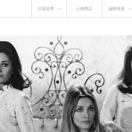
封面故事
人物專訪
編輯推薦