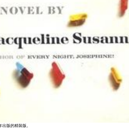
6 年出版的精裝版。