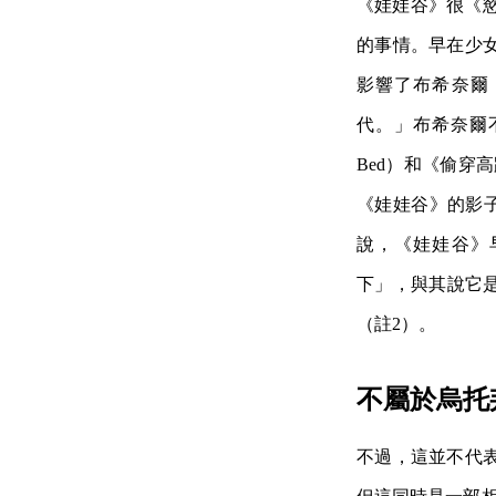
《娃娃谷》很《慾望
的事情。早在少
影響了布希奈爾
代。」布希奈爾不
Bed）和《偷穿高跟
《娃娃谷》的影子，
說，《娃娃谷》
下」，與其說它是一
（註2）。
不屬於烏托
不過，這並不代