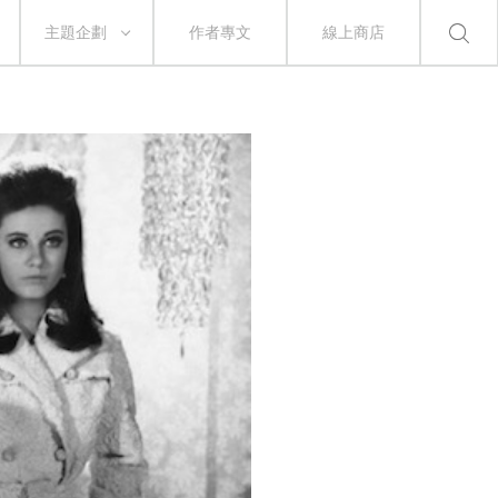
主題企劃
作者專文
線上商店