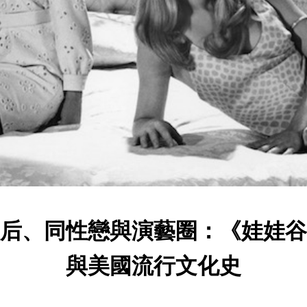
后、同性戀與演藝圈：《娃娃谷
與美國流行文化史