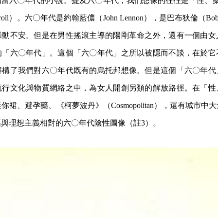
當六〇年代的小說。提及六〇年代，我們想像的往往是「性、藥與
ock ‘n’ roll）。六〇年代是約翰藍儂（John Lennon），是巴布狄倫（B
躁動不安。但是在男性搖滾主導的陽剛革命之外，還有一個由女
的「六〇年代」。這個「六〇年代」之所以被隱而不談，在於它
解構了我們對六〇年代既有的烏托邦想像。但是這個「六〇年代
流行文化與物質網絡之中，為女人開創另類的解放路徑。在「性
裙、避孕藥、《柯夢波丹》（Cosmopolitan），還有城市中
與理想主義相對的六〇年代陰性圖像（註3）。