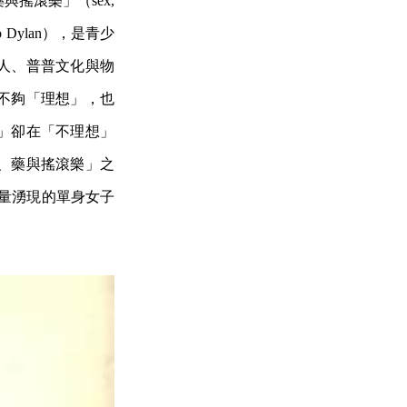
搖滾樂」（sex,
ob Dylan），是青少
人、普普文化與物
不夠「理想」，也
」卻在「不理想」
、藥與搖滾樂」之
大量湧現的單身女子