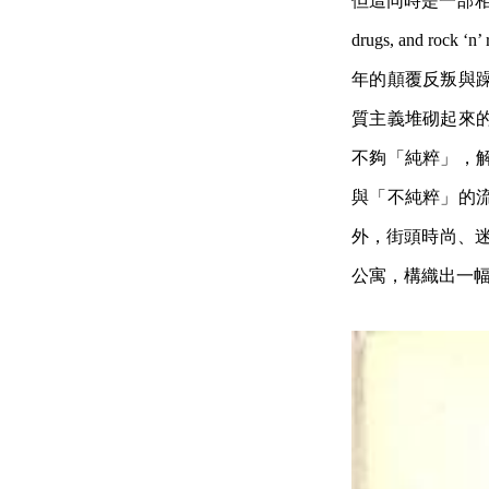
但這同時是一部相
drugs, and r
年的顛覆反叛與
質主義堆砌起來
不夠「純粹」，
與「不純粹」的
外，街頭時尚、迷你
公寓，構織出一幅