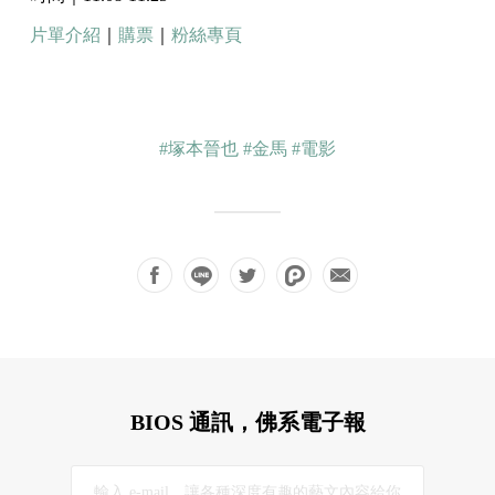
片單介紹
｜
購票
｜
粉絲專頁
#塚本晉也
#金馬
#電影
BIOS 通訊，佛系電子報