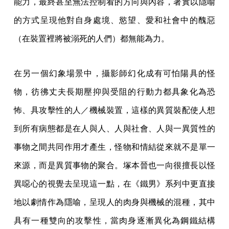
能力，最終甚至無法控制看的方向與內容，著實以隱喻
的方式呈現他對自身處境、慾望、愛和社會中的醜惡
（在裝置裡將被溺死的人們）都無能為力。
在另一個幻象場景中，攝影師幻化成有可怕陽具的怪
物，彷彿丈夫長期壓抑與受阻的行動力都具象化為恐
怖、具攻擊性的人／機械裝置，這樣的異質裝配使人想
到所有病態都是在人與人、人與社會、人與一異質性的
事物之間共同作用才產生，怪物和情結從來就不是單一
來源，而是異質事物的聚合。塚本晉也一向很擅長以怪
異噁心的視覺去呈現這一點，在《鐵男》系列中更直接
地以劇情作為隱喻，呈現人的肉身與機械的混種，其中
具有一種雙向的攻擊性，當肉身逐漸異化為鋼鐵結構