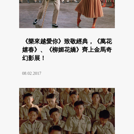
《樂來越愛你》致敬經典，《萬花
嬉春》、《柳媚花嬌》齊上金馬奇
幻影展！
08.02.2017