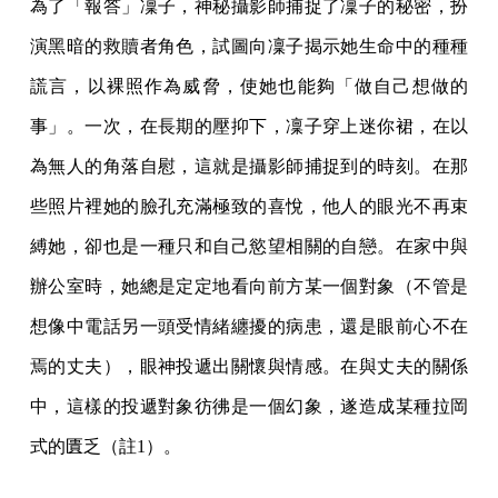
為了「報答」凜子，神秘攝影師捕捉了凜子的秘密，扮
演黑暗的救贖者角色，試圖向凜子揭示她生命中的種種
謊言，以裸照作為威脅，使她也能夠「做自己想做的
事」。一次，在長期的壓抑下，凜子穿上迷你裙，在以
為無人的角落自慰，這就是攝影師捕捉到的時刻。在那
些照片裡她的臉孔充滿極致的喜悅，他人的眼光不再束
縛她，卻也是一種只和自己慾望相關的自戀。在家中與
辦公室時，她總是定定地看向前方某一個對象（不管是
想像中電話另一頭受情緒纏擾的病患，還是眼前心不在
焉的丈夫），眼神投遞出關懷與情感。在與丈夫的關係
中，這樣的投遞對象彷彿是一個幻象，遂造成某種拉岡
式的匱乏（註1）。