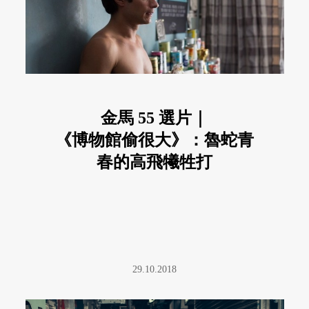
金馬 55 選片｜
《博物館偷很大》：魯蛇青
春的高飛犧牲打
29.10.2018