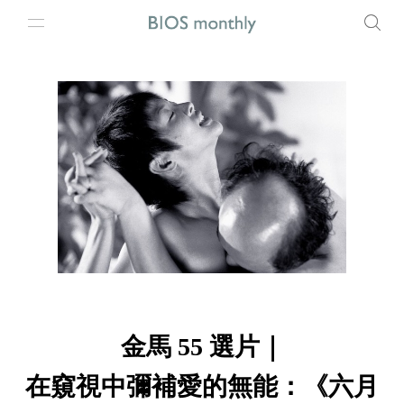
金馬 55 選片｜
在窺視中彌補愛的無能：《六月