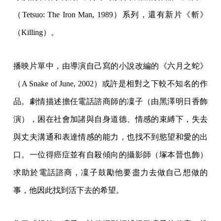
（Tetsuo: The Iron Man, 1989）系列，還有新片《斬》
（Killing）。
播映片單中，由導演自己寫的小說改編的《六月之蛇》
（A Snake of June, 2002）或許是相對之下較不知名的作
品。劇情描述擔任電話諮商師的凜子（由黑澤明日香飾
演），困在社會加諸與自身道德、情感的束縛下，失去
與丈夫溝通和表達情感的能力，也找不到慾望和愛的出
口。一位得癌症並有自殺傾向的攝影師（塚本晉也飾）
求助於電話諮商，凜子鼓勵他要盡力去做自己想做的
事，他因此找到活下去的希望。