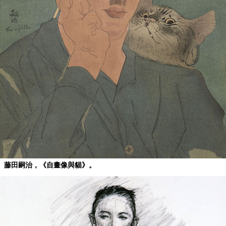
藤田嗣治，《自畫像與貓》。