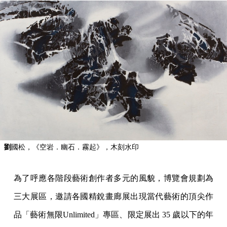
劉
國松，《空岩．幽石．霧起》，木刻水印
為了呼應各階段藝術創作者多元的風貌，博覽會規劃為
三大展區，邀請各國精銳畫廊展出現當代藝術的頂尖作
品「藝術無限Unlimited」專區、限定展出 35 歲以下的年