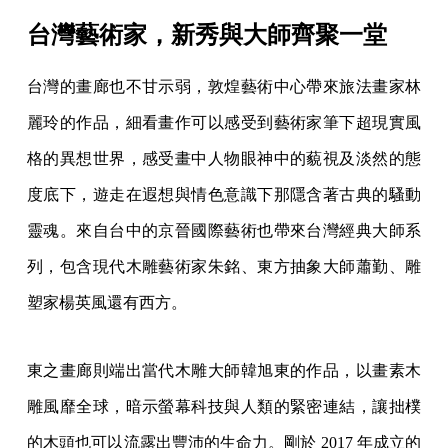
台灣藝術家，新秀與大師齊聚一堂
台灣的畫廊也不甘示弱，敦煌藝術中心帶來旅法畫家林
麗玲的作品，細看畫作可以感受到藝術家筆下超現實風
格的異想世界，感受畫中人物眼神中的藐視及淡然的態
度底下，遊走在遐想與情色意識下那隱含著古典的騷動
靈魂。來自台中的京晉國際藝術也帶來台灣經典大師系
列，包含現代木雕藝術家朱銘、東方抽象大師蕭勤、雕
塑家楊英風還有西方。
東之畫廊則端出當代木雕大師韓旭東的作品，以畫素木
雕風靡全球，暗示螢幕科技與人類的緊密連結，讓拙樸
的木頭也可以流露出豐沛的生命力。剛於 2017 年成立的