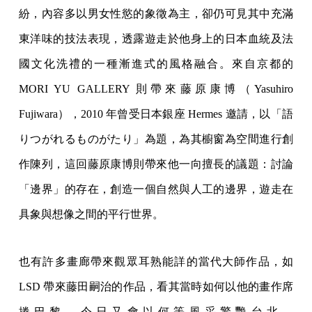
紛，內容多以男女性慾的象徵為主，卻仍可見其中充滿
東洋味的技法表現，透露遊走於他身上的日本血統及法
國文化洗禮的一種漸進式的風格融合。來自京都的
MORI YU GALLERY 則帶來藤原康博（Yasuhiro
Fujiwara），2010 年曾受日本銀座 Hermes 邀請，以「語
りつがれるものがたり」為題，為其櫥窗為空間進行創
作陳列，這回藤原康博則帶來他一向擅長的議題：討論
「邊界」的存在，創造一個自然與人工的邊界，遊走在
具象與想像之間的平行世界。
也有許多畫廊帶來觀眾耳熟能詳的當代大師作品，如
LSD 帶來藤田嗣治的作品，看其當時如何以他的畫作席
捲巴黎，今日又會以何等風采驚艷台北，