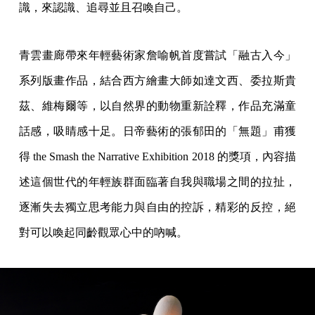
識，來認識、追尋並且召喚自己。
青雲畫廊帶來年輕藝術家詹喻帆首度嘗試「融古入今」
系列版畫作品，結合西方繪畫大師如達文西、委拉斯貴
茲、維梅爾等，以自然界的動物重新詮釋，作品充滿童
話感，吸睛感十足。日帝藝術的張郁田的「無題」甫獲
得 the Smash the Narrative Exhibition 2018 的獎項，內容描
述這個世代的年輕族群面臨著自我與職場之間的拉扯，
逐漸失去獨立思考能力與自由的控訴，精彩的反控，絕
對可以喚起同齡觀眾心中的吶喊。