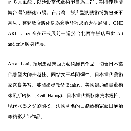
的多元風貌，以匯聚當代藝術能量為主旨，期待能夠翻
轉台灣的藝術市場。在台灣，飯店型的藝術博覽會並不
常見，整間飯店將化身為遍地皆巧思的大型展間， ONE
ART Taipei 將在正式展前一週於台北西華飯店舉辦 Art
and only 暖身特展。
Art and only 預展集結東西方藝術經典作品，包含日本當
代雕塑大師舟越桂、圓點女王草間彌生、日本當代藝術
家奈良美智、英國塗鴉教父 Banksy、美國街頭繪畫藝術
家凱斯哈林（Keith Haring)、日本當代攝影家荒木經惟、
現代水墨之父劉國松、法國著名的日裔藝術家藤田嗣治
等精彩大師作品。