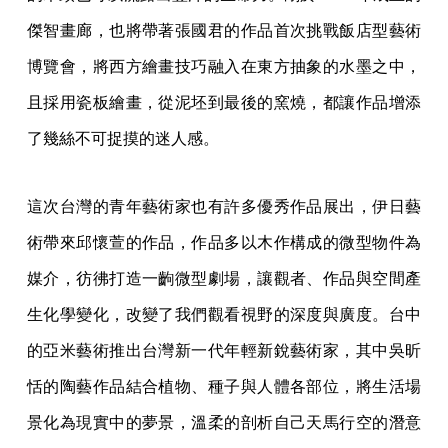
傑智畫廊，也將帶著張國君的作品首次挑戰飯店型藝術
博覽會，將西方繪畫技巧融入在東方抽象的水墨之中，
且採用瓷板繪畫，從泥坯到最後的窯燒，都讓作品增添
了幾絲不可捉摸的迷人感。
這次台灣的青年藝術家也有許多優秀作品展出，伊日藝
術帶來邱懷萱的作品，作品多以木作構成的微型物件為
媒介，彷彿打造一齣微型劇場，讓觀者、作品與空間產
生化學變化，改變了我們觀看視野的深度與廣度。台中
的亞米藝術推出台灣新一代年輕新銳藝術家，其中吳昕
恬的陶藝作品結合植物、種子與人體各部位，將生活場
景化為現實中的夢景，溫柔的剖析自己天馬行空的潛意