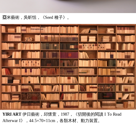
亞
米藝術，吳昕恬，《Seed 種子》。
YIRI ART
伊日藝術，邱懷萱，1987，《切開後的閱讀 I To Read
Afterwar I》，44.5×70×11cm，各類木材、動力裝置。