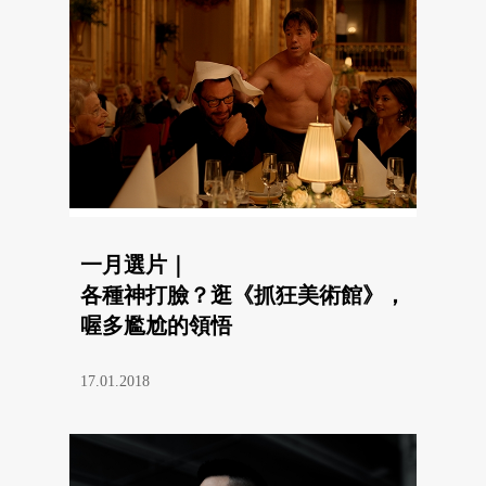
一月選片｜
各種神打臉？逛《抓狂美術館》，
喔多尷尬的領悟
17.01.2018