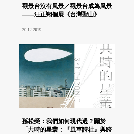
觀景台沒有風景／觀景台成為風景
——汪正翔個展《台灣聖山》
20.12.2019
孫松榮：我們如何現代過？關於
「共時的星叢：『風車詩社』與跨