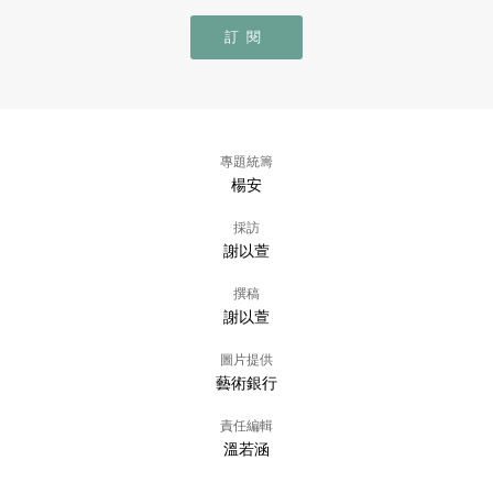
訂閱
專題統籌
楊安
採訪
謝以萱
撰稿
謝以萱
圖片提供
藝術銀行
責任編輯
溫若涵