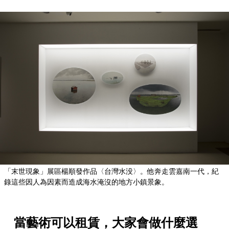
「末世現象」展區楊順發作品〈台灣水没〉。他奔走雲嘉南一代，紀
錄這些因人為因素而造成海水淹沒的地方小鎮景象。
當藝術可以租賃，大家會做什麼選