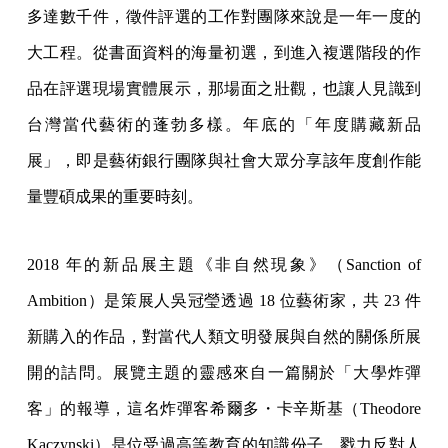
多達數千件，徵件評選的工作對團隊來說是一年一度的
大工程。從書面資料的海量初選，到進入複選階段的作
品在評選現場實體展示，那場面之壯觀，也讓人見識到
台灣當代藝術的蓬勃多樣。年底的「年度購藏新品
展」，即是藝術銀行團隊與社會大眾分享該年度創作能
量豐碩成果的重要時刻。
2018 年的新品展主題《非自然現象》（Sanction of
Ambition）是策展人吳冠瑩透過 18 位藝術家，共 23 件
新購入的作品，對當代人類文明發展與自然的關係所展
開的詰問。展覽主題的靈感來自一篇關於「大學炸彈
客」的報導，這名炸彈客希爾多・卡辛斯基（Theodore
Kaczynski）是位受過高等教育的知識份子，戮力反對人