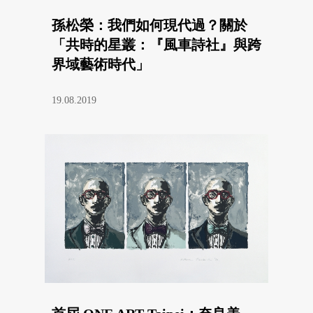
孫松榮：我們如何現代過？關於
「共時的星叢：『風車詩社』與跨
界域藝術時代」
19.08.2019