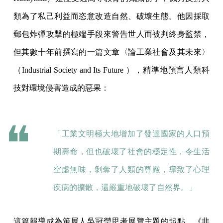
類為了私己利益而恣意改造自然、破壞生態。他因採取
郵包炸彈攻擊的極端手段來警告世人而被判終身監禁，
但其數十年前撰寫的一篇文章〈論工業社會及其未來〉
（Industrial Society and Its Future ），精準地預言人類科
技對環境侵害造成的惡果：
「工業文明極大地增加了發達國家的人口預
期壽命，但也破壞了社會的穩定性，令生活
空虛無味，剝奪了人類的尊嚴，導致了心理
疾病的擴散，還嚴重地破壞了自然界。」
這篇報導成為策展人吳冠瑩思考展覽主題的起點，《非