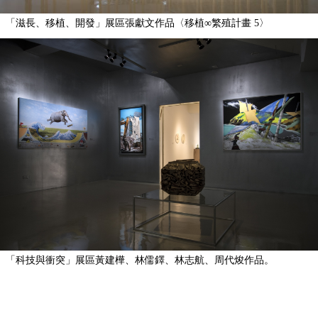
「滋長、移植、開發」展區張獻文作品〈移植∞繁殖計畫 5〉
「科技與衝突」展區黃建樺、林儒鐸、林志航、周代焌作品。