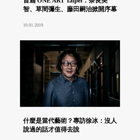
首屆 ONE ART Taipei：奈良美
智、草間彌生、藤田嗣治掀開序幕
10.01.2019
什麼是當代藝術？專訪徐冰：沒人
說過的話才值得去說