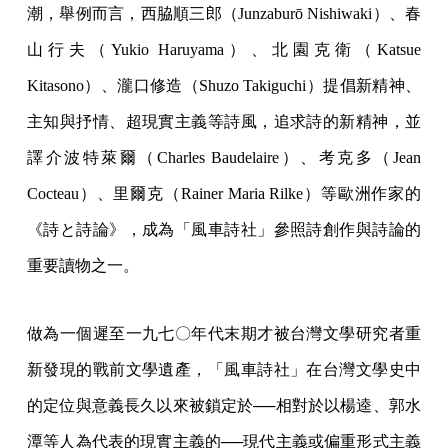
潮，舉例而言，西脇順三郎（Junzaburō Nishiwaki）、春
山行夫（Yukio Haruyama）、北園克衛（Katsue
Kitasono）、瀧口修造（Shuzo Takiguchi）提倡新精神、
主知與抒情、超現實主義等詩風，追求詩的新精神，並
譯介波特萊爾（Charles Baudelaire）、考克多（Jean
Cocteau）、里爾克（Rainer Maria Rilke）等歐洲作家的
《詩と詩論》，成為「風車詩社」參照詩創作與詩論的
重要讀物之一。
做為一個遲至一九七〇年代末期才被台灣文學研究者重
新發現的戰前文學遺產，「風車詩社」在台灣文學史中
的定位與意義長久以來被鎖定於──相對於以楊逵、郭水
潭等人為代表的現實主義的──現代主義或偏重形式主義