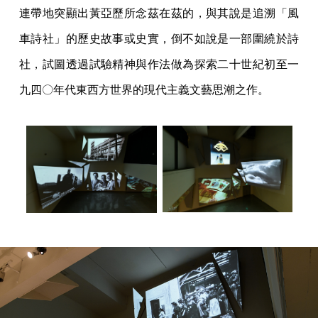
連帶地突顯出黃亞歷所念茲在茲的，與其說是追溯「風
車詩社」的歷史故事或史實，倒不如說是一部圍繞於詩
社，試圖透過試驗精神與作法做為探索二十世紀初至一
九四〇年代東西方世界的現代主義文藝思潮之作。