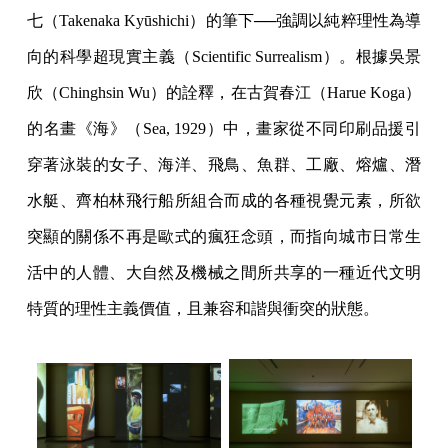
七（Takenaka Kyūshichi）的筆下──強調以純粹理性為導
向的科學超現實主義（Scientific Surrealism）。根據吳景
欣（Chinghsin Wu）的詮釋，在古賀春江（Harue Koga）
的名畫《海》（Sea, 1929）中，畫家從不同印刷品援引
穿著泳裝的女子、海洋、飛鳥、魚群、工廠、熔爐、潛
水艇、齊柏林飛行船所組合而成的各種視覺元素，所欲
突顯的關係不再是歐式的瘋狂念頭，而指向城市日常生
活中的人體、大自然及機械之間所共享的一種近代文明
特質的理性主義價值，且兼容和諧與衝突的狀態。