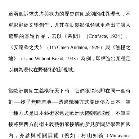
這兩個訴求失序與欲力的歷史前衛派別的殊異理念，不
單彰顯於文學創作，尤其在動態影像領域更產出了讓人
驚艷的基進作品，若以《幕間》（Entr’acte, 1924）、
《安達魯之犬》（Un Chien Andalou, 1929）與《無糧之
地》（Land Without Bread, 1933）為例，即締造出某種足
以稱為現代在野藝術的新視域。
當歐洲前衛主義橫行天下時，它們很快地即在同一個時
刻──幾乎無時差地──透過幾種方式開始傳入日本。第
一種方式是日本藝術家遠赴歐洲大陸朝聖取經，不單直
接將與西方前衛主義藝術家接觸的所見所聞所學帶回國
內，亦參與相關展覽（例如：村山知義（Murayama