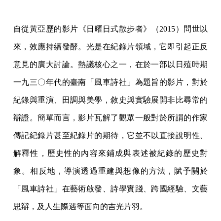
自從黃亞歷的影片《日曜日式散步者》（2015）問世以
來，效應持續發酵。光是在紀錄片領域，它即引起正反
意見的廣大討論。熱議核心之一，在於一部以日殖時期
一九三〇年代的臺南「風車詩社」為題旨的影片，對於
紀錄與重演、田調與美學，敘史與實驗展開非比尋常的
辯證。簡單而言，影片瓦解了觀眾一般對於所謂的作家
傳記紀錄片甚至紀錄片的期待，它並不以直接說明性、
解釋性，歷史性的內容來鋪成與表述被紀錄的歷史對
象。相反地，導演透過重建與想像的方法，賦予關於
「風車詩社」在藝術啟發、詩學實踐、跨國經驗、文藝
思辯，及人生際遇等面向的吉光片羽。