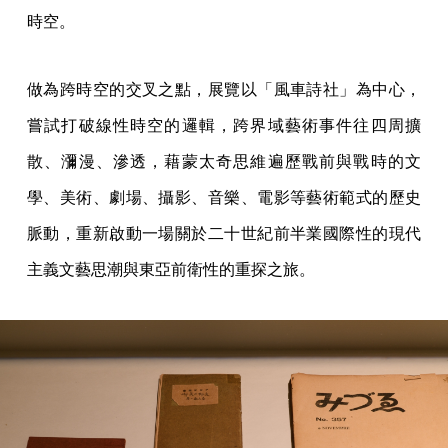
時空。
做為跨時空的交叉之點，展覽以「風車詩社」為中心，
嘗試打破線性時空的邏輯，跨界域藝術事件往四周擴
散、瀰漫、滲透，藉蒙太奇思維遍歷戰前與戰時的文
學、美術、劇場、攝影、音樂、電影等藝術範式的歷史
脈動，重新啟動一場關於二十世紀前半業國際性的現代
主義文藝思潮與東亞前衛性的重探之旅。