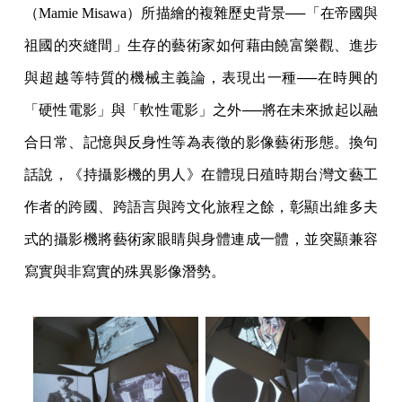
（Mamie Misawa）所描繪的複雜歷史背景──「在帝國與
祖國的夾縫間」生存的藝術家如何藉由饒富樂觀、進步
與超越等特質的機械主義論，表現出一種──在時興的
「硬性電影」與「軟性電影」之外──將在未來掀起以融
合日常、記憶與反身性等為表徵的影像藝術形態。換句
話說，《持攝影機的男人》在體現日殖時期台灣文藝工
作者的跨國、跨語言與跨文化旅程之餘，彰顯出維多夫
式的攝影機將藝術家眼睛與身體連成一體，並突顯兼容
寫實與非寫實的殊異影像潛勢。