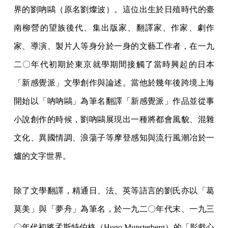
界的劉吶鷗（原名劉燦波）。這位出生於日殖時代的臺
南柳營的望族後代、集出版家、翻譯家、作家、劇作
家、導演、製片人等身分於一身的文藝工作者，在一九
二〇年代初期於東京就學期間接觸了當時興起的日本
「新感覺派」文學創作與論述。當他於幾年後跨境上海
開始以「吶吶鷗」為筆名翻譯「新感覺派」作品並從事
小說創作的時候，劉吶鷗展現出一種將都會風貌、混雜
文化、異國情調、浪蕩子等摩登感知與流行風潮冶於一
爐的文字世界。
除了文學翻譯，精通日、法、英等語言的劉氏亦以「葛
莫美」與「夢舟」為筆名，於一九二〇年代末、一九三
〇年代初將孟斯特伯格（Hugo Munsterberg）的「影戲心