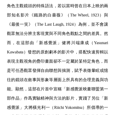
角色主觀鏡頭的特殊語法，若以當時曾在日本上映的兩
部知名影片《鐵路的白薔薇》（The Wheel, 1923）與
《最後一笑》（The Last Laugh, 1924）為例，並不會讓
觀眾無法分辨主客現實與不同角色觀點之間的差異。然
而，在這部由「新感覺派」健將川端康成（Yasunari
Kawabata）發想的原創劇本的影片中，搭配快速剪輯以
表現主觀視角的疊印畫面卻不一定屬於某特定角色，而
是可任憑觀眾發揮自由聯想與揣測，賦予表徵暈眩或憶
往的鏡頭在敘事與形象等層面上所具有的合理意義與功
能。顯然，這部在片首中宣稱「新感覺派映畫聯盟第一
部作品」作爲實驗精神與方法的影片，實踐了另位「新
感覺派」大將橫光利一（Riichi Yokomitsu）所倡導的一