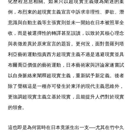
化歷程息息相關。如果只以超現實主義做為闡述的案
例，布烈東的超現實主義宣言中訴求非理性、夢欲、潛
意識與自動主義等主張實則並未一開始在日本被照單全
收，而是被選擇性的轉譯甚至誤讀，以致於其核心理念
與表徵差異於原來宣言的題旨。更何況，面對普羅列塔
利亞藝術運動指責西方超現實主義不過是逃避現實並具
布爾喬亞價值的藝術運動，日本藝術家與評論家遂嘗試
以自身脈絡來闡釋超現實主義，重新賦予新定義。後者
除了聲稱這是一種亦可發生於東洋的現代主義思維外，
更強調超現實主義立基於現實，且能提升人們對於現實
的領會。
這也即是為何當時在日本竟派生出一支──尤其在竹中久