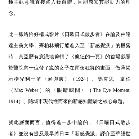
種主觀意識直接躍入物自體，且能感知其能動力的理
念。
此一脈絡恰好構成影片《日曜日式散步者》在論及由達
達主義文學、齊柏林飛行船進入至「新感覺派」的段落
時，黃亞歷有意識地剪輯了《瘋狂的一頁》的首場戲關
於醫院內一位發了瘋的女子在雨夜狂舞的畫面，做爲揭
示橫光利一的〈頭與腹〉（1924）、馬克思．韋伯
（Max Weber）的〈眼睛瞬間〉（The Eye Moment,
1914）、隨城市現代性而來的新感知體驗之核心命題。
就此層面而言，值得進一步申論的，《日曜日式散步
者》並沒有提及最早將日本「新感覺派」譯介至華語世