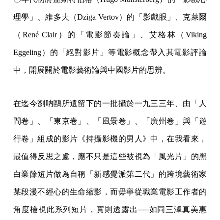
理學」、維多夫（Dziga Vertov）的「影戲眼」、克萊爾
（René Clair）的「電影節奏論」、艾格林（Viking
Eggeling）的「絕對影片」等電影概念帶入其電影評論
中，開展關於電影藝術論與中國影片的思辨。
在迄今劉吶鷗所遺留下的一批攝於一九三三年、由「人
間卷」、「東京卷」、「風景卷」、「廣州卷」與「遊
行卷」組成的影片《持攝影機的男人》中，在我看來，
最值得反思之處，應不只是這些被視為「風光片」的黑
白業餘短片做為自稱「新感覺派第二代」的跨境藝術家
某段漫不經心的生命縮影，而毋寧從職業電影工作者的
角度檢視此系列短片，實則透露出──如同三澤真美惠