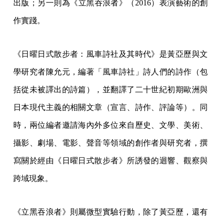
出版；另一則為《立黑吞浪者》（2016）表演藝術的創
作實踐。
《日曜日式散步者：風車詩社及其時代》是黃亞歷與文
學研究者陳允元，編著「風車詩社」詩人們的詩作（包
括從未被譯出的詩篇），並翻譯了二十世紀初期歐洲與
日本現代主義的相關文章（宣言、詩作、評論等）。同
時，兩位編者邀請海內外多位來自歷史、文學、美術、
攝影、劇場、電影、聲音等領域的創作者與研究者，撰
寫關於經由《日曜日式散步者》所誘發的迴響、觀察與
跨域現象。
《立黑吞浪者》則屬微型實驗行動，除了黃亞歷，還有