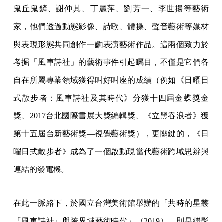
鬼丘鬼鏟、謝仲其、丁麗萍、劉芳一、李世揚等藝術
家，他們透過動態影像、詩歌、體操、聲音藝術等媒材
與表現形態共同創作一齣表演藝術作品。這兩個致力於
考掘「風車詩社」的藝術事件引起矚目，不僅是它們各
自在所屬專業領域獲得叫好叫座的成績（例如《日曜日
式散步者：風車詩社及其時代》分獲十四屆金蝶獎金
獎、2017台北國際書展大獎編輯獎、《立黑吞浪者》獲
第十五屆台新藝術獎—視覺藝術獎），更關鍵的，《日
曜日式散步者》成為了一個啟動現當代藝術跨域思辨與
連結的發電機。
在此一脈絡下，於國立台灣美術館舉辦的「共時的星叢
『風車詩社』與跨界域藝術時代」（2019），則是繼影