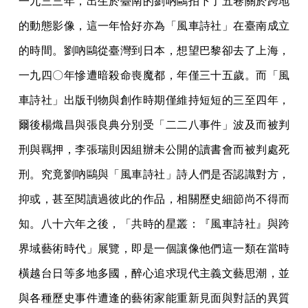
一九三三年，出生於臺南的劉吶鷗拍下了五卷關於跨地
的動態影像，這一年恰好亦為「風車詩社」在臺南成立
的時間。劉吶鷗從臺灣到日本，想望巴黎卻去了上海，
一九四〇年慘遭暗殺命喪魔都，年僅三十五歲。而「風
車詩社」出版刊物與創作時期僅維持短短的三至四年，
爾後楊熾昌與張良典分別受「二二八事件」波及而被判
刑與羈押，李張瑞則因組辦未公開的讀書會而被判處死
刑。究竟劉吶鷗與「風車詩社」詩人們是否認識對方，
抑或，甚至閱讀過彼此的作品，相關歷史細節尚不得而
知。八十六年之後，「共時的星叢：『風車詩社』與跨
界域藝術時代」展覽，即是一個讓像他們這一類在當時
橫越台日等多地多國，醉心追求現代主義文藝思潮，並
與各種歷史事件遭逢的藝術家能重新見面與對話的異質