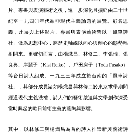
片、專書與表演藝術之後，進一步深化且擴延由二十世
紀至一九四〇年代歐亞現代主義論題的展覽。顧名思
義，此展與上述影片、專書與表演藝術皆以「風車詩
社」做為思想中心，將歷史軸線以向心與離心的態勢輻
射開來。更確切而言，由楊熾昌、林修二、李張瑞、張
良典、岸麗子（Kisi Reiko）、戶田房子（Toda Fusako）
等台日詩人組成、一九三三年成立於台南的「風車詩
社」，其部分成員諸如楊熾昌與林修二於東京求學期間
經過現代主義洗禮，詩人們的藝術啟迪與文學創作深受
當時興起的歐日前衛主義的薰陶與影響。
其中，以林修二與楊熾昌為首的詩人推崇新興藝術詩