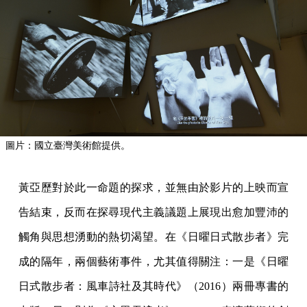
圖片：國立臺灣美術館提供。
黃亞歷對於此一命題的探求，並無由於影片的上映而宣
告結束，反而在探尋現代主義議題上展現出愈加豐沛的
觸角與思想湧動的熱切渴望。在《日曜日式散步者》完
成的隔年，兩個藝術事件，尤其值得關注：一是《日曜
日式散步者：風車詩社及其時代》（2016）兩冊專書的