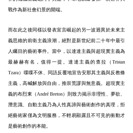
戰作為新社會幻景的開端。
而在此之後同樣以發表宣言崛起的另一波迥異於未來主
義思維的前衛主義浪潮，絕對是新世紀前二十年中最引
人矚目的藝術事件。當中，以達達主義與超現實主義為
最赫赫有名，值得一提。達達主義的查拉（Tristan
Tzara）喋喋不休、同語反覆地宣告安那其主義與反教條
主義，高喊解放與自由，推崇荒謬與無意義。超現實主
義的布烈東（André Breton）則致力揭示非理性、夢欲、
潛意識、自動主義乃為人性真諦與藝術創作的真理，拒
絕藝術家僅為文明服務，不輕易顯露且不可見的衝動才
是藝術創作的本能。