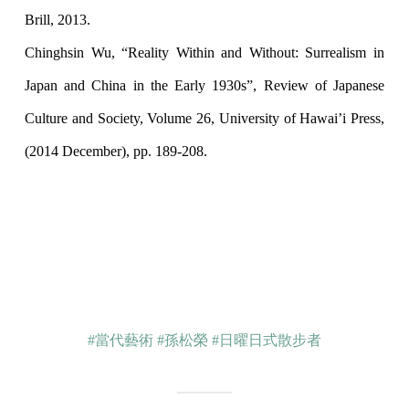
Brill, 2013.
Chinghsin Wu, “Reality Within and Without: Surrealism in
Japan and China in the Early 1930s”, Review of Japanese
Culture and Society, Volume 26, University of Hawai’i Press,
(2014 December), pp. 189-208.
#當代藝術
#孫松榮
#日曜日式散步者