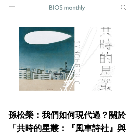
孫松榮：我們如何現代過？關於
「共時的星叢：『風車詩社』與