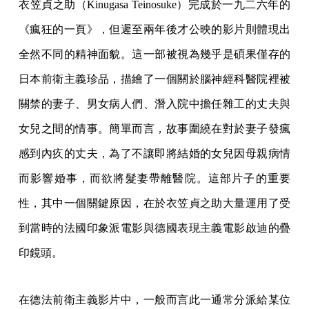
衣笠貞之助（Kinugasa Teinosuke）完成於一九二六年的
《瘋狂的一頁》，但遲至兩年後才公映的影片則體現出
全然不同的精神面貌。這一部被視為幾乎是碩果僅存的
日本前衛主義珍品，描繪了一個關於腦神經科醫院裡被
關禁的妻子、男女病人們、潛入院中擔任雜工的丈夫與
女兒之間的情事。簡單而言，故事圍繞在對於妻子發瘋
感到內疚的丈夫，為了不讓即將結婚的女兒因母親病情
而影響婚事，而欲將髮妻帶離醫院。這部片子的重要
性，其中一個關鍵原因，在於衣笠貞之助大量運用了受
到當時的法國印象派電影與德國表現主義電影啟迪的疊
印鏡頭。
在德法前衛主義影片中，一般而言此一通常分派給某位