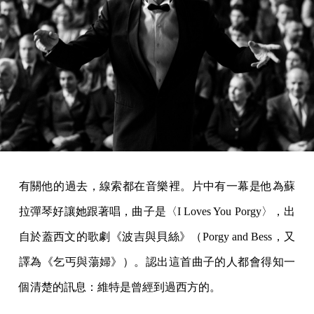
有關他的過去，線索都在音樂裡。片中有一幕是他為蘇
拉彈琴好讓她跟著唱，曲子是〈I Loves You Porgy〉，出
自於蓋西文的歌劇《波吉與貝絲》（Porgy and Bess，又
譯為《乞丐與蕩婦》）。認出這首曲子的人都會得知一
個清楚的訊息：維特是曾經到過西方的。