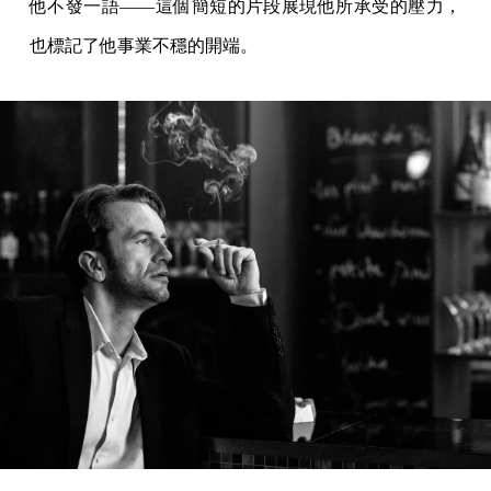
他不發一語——這個簡短的片段展現他所承受的壓力，
也標記了他事業不穩的開端。