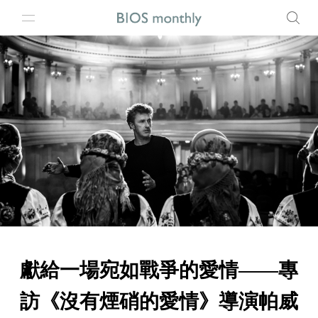
獻給一場宛如戰爭的愛情——專
訪《沒有煙硝的愛情》導演帕威