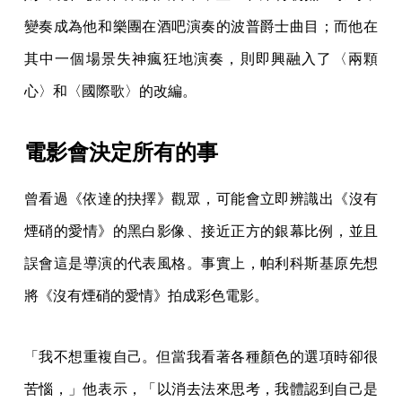
變奏成為他和樂團在酒吧演奏的波普爵士曲目；而他在
其中一個場景失神瘋狂地演奏，則即興融入了〈兩顆
心〉和〈國際歌〉的改編。
電影會決定所有的事
曾看過《依達的抉擇》觀眾，可能會立即辨識出《沒有
煙硝的愛情》的黑白影像、接近正方的銀幕比例，並且
誤會這是導演的代表風格。事實上，帕利科斯基原先想
將《沒有煙硝的愛情》拍成彩色電影。
「我不想重複自己。但當我看著各種顏色的選項時卻很
苦惱，」他表示，「以消去法來思考，我體認到自己是