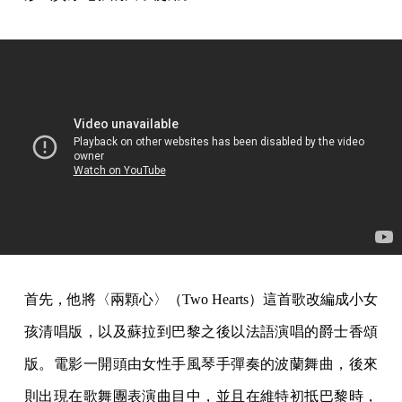
首先，他將〈兩顆心〉（Two Hearts）這首歌改編成小女
孩清唱版，以及蘇拉到巴黎之後以法語演唱的爵士香頌
版。電影一開頭由女性手風琴手彈奏的波蘭舞曲，後來
則出現在歌舞團表演曲目中，並且在維特初抵巴黎時，