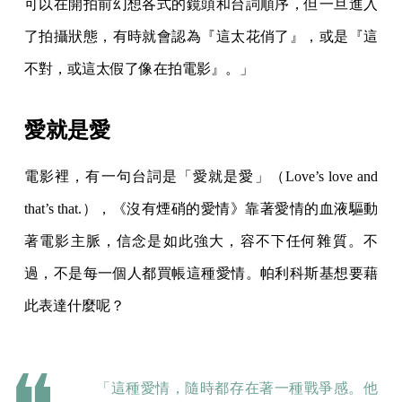
可以在開拍前幻想各式的鏡頭和台詞順序，但一旦進入
了拍攝狀態，有時就會認為『這太花俏了』，或是『這
不對，或這太假了像在拍電影』。」
愛就是愛
電影裡，有一句台詞是「愛就是愛」（Love’s love and
that’s that.），《沒有煙硝的愛情》靠著愛情的血液驅動
著電影主脈，信念是如此強大，容不下任何雜質。不
過，不是每一個人都買帳這種愛情。帕利科斯基想要藉
此表達什麼呢？
「這種愛情，隨時都存在著一種戰爭感。他