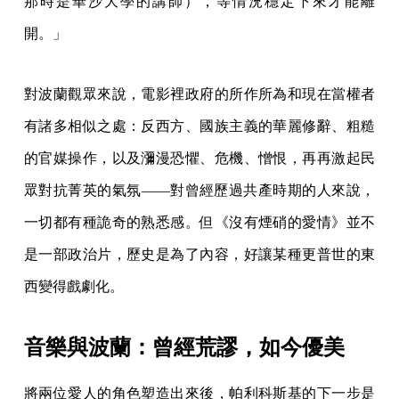
那時是華沙大學的講師），等情況穩定下來才能離
開。」
對波蘭觀眾來說，電影裡政府的所作所為和現在當權者
有諸多相似之處：反西方、國族主義的華麗修辭、粗糙
的官媒操作，以及瀰漫恐懼、危機、憎恨，再再激起民
眾對抗菁英的氣氛——對曾經歷過共產時期的人來說，
一切都有種詭奇的熟悉感。但《沒有煙硝的愛情》並不
是一部政治片，歷史是為了內容，好讓某種更普世的東
西變得戲劇化。
音樂與波蘭：曾經荒謬，如今優美
將兩位愛人的角色塑造出來後，帕利科斯基的下一步是