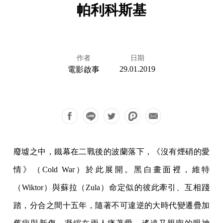
帕利科斯基
作者
日期
29.01.2019
電影啟事
廢墟之中，鐵幕在二戰後的波蘭落下，《沒有煙硝的愛
情》（Cold War）於此展開。黑白畫面裡，維特
（Wiktor）與蘇拉（Zula）命定似的彼此牽引、互相踐
踏，分合之間十五年，隨著不可違逆的大時代變遷疊加