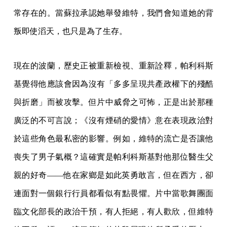
常存在的。當蘇拉承認她舉發維特，我們會知道她的背
叛即使滔天，也只是為了生存。
現在的波蘭，歷史正被重新檢視、重新詮釋，帕利科斯
基覺得他應該會因為沒有「多多呈現共產政權下的殘酷
與折磨」而被攻擊。但片中威脅之可怖，正是出於那種
廣泛的不可言說；《沒有煙硝的愛情》意在表現政治對
於這些角色最私密的影響。例如，維特的流亡是否讓他
喪失了男子氣概？這確實是帕利科斯基對他那位醫生父
親的好奇——他在家鄉是如此英勇敢言，但在西方，卻
連面對一個銀行行員都看似有點畏懼。片中當歌舞團面
臨文化部長的政治干預，有人拒絕，有人歡欣，但維特