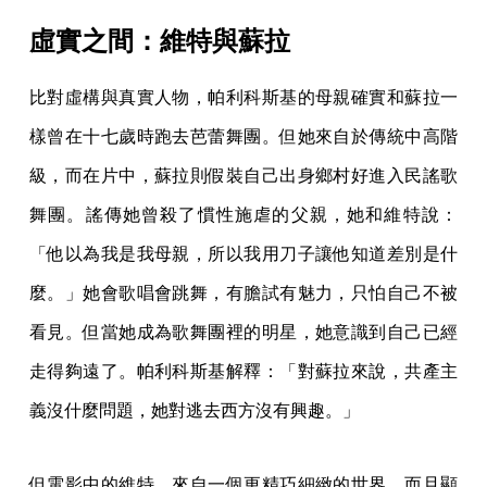
虛實之間：維特與蘇拉
比對虛構與真實人物，帕利科斯基的母親確實和蘇拉一
樣曾在十七歲時跑去芭蕾舞團。但她來自於傳統中高階
級，而在片中，蘇拉則假裝自己出身鄉村好進入民謠歌
舞團。謠傳她曾殺了慣性施虐的父親，她和維特說：
「他以為我是我母親，所以我用刀子讓他知道差別是什
麼。」她會歌唱會跳舞，有膽試有魅力，只怕自己不被
看見。但當她成為歌舞團裡的明星，她意識到自己已經
走得夠遠了。帕利科斯基解釋：「對蘇拉來說，共產主
義沒什麼問題，她對逃去西方沒有興趣。」
但電影中的維特，來自一個更精巧細緻的世界，而且顯