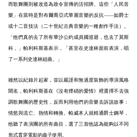
而歌舞團則被改造為政令宣傳的活招牌。這些「人民音
樂」在當時是對布爾喬亞式華麗音樂的反抗——如爵士
或十二音技法（二十世紀古典音樂的一種創作手法）。
「他們真的去了所有華沙公約成員國巡迴，也去了莫斯
科，」帕利科斯基表示，「甚至在史達林面前表演，唱
了一系列史達林組曲。」
雖然以紀錄片起家，並以嚴謹和無過度裝飾的導演風格
聞名，帕利科斯基在《沒有煙硝的愛情》裡選擇不去強
調歌舞團的歷史性，反而利用他們的音樂去訴說故事：
情慾與流亡、熱情和轉換。帕威本人就精通爵士鋼琴，
他聽了表演團的所有曲目，選了三首他認為能夠以不同
形式貫穿電影的曲子使用。