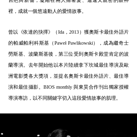
舊疤與新傷，凝縮在兩人痛著愛、遙遠又親密的眼神
裡，成就一個悠遠動人的愛情故事。
曾以《依達的抉擇》（Ida，2013）獲奧斯卡最佳外語片
的帕威帕利科斯基（Paweł Pawlikowski），成為繼奇士
勞斯基、波蘭斯基後，第三位受到奧斯卡殿堂肯定的波
蘭導演。去年開始他以本片陸續拿下坎城最佳導演及歐
洲電影獎各大獎項，並提名奧斯卡最佳外語片、最佳導
演和最佳攝影。BIOS monthly 與東昊合作刊出獨家授權
導演專訪，以不同關鍵字切入這段愛情故事的肌理。