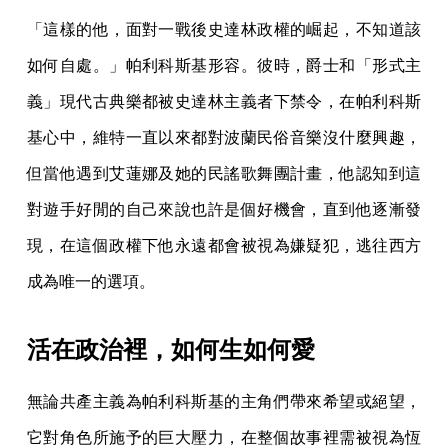
「這樣的他，面對一戰後史達林政權的崛起，不知道該
如何自處。」帕利科斯基形容。彼時，爵士和「形式主
義」現代古典樂都被史達林主義者下禁令，在帕利科斯
基心中，維特一直以來都對波蘭民俗音樂沒什麼興趣，
但當他遇到艾蓮娜及她的民謠歌舞團計畫，他認知到這
對遊手好閒的自己來說也許是個好機會，直到他逐漸發
現，在這個政權下他永遠都會被視為嫌疑犯，逃往西方
成為唯一的選項。
活在政治裡，如何生如何愛
無論共產主義為帕利科斯基的主角們帶來希望或絕望，
它對角色所施予的巨大壓力，在整個故事裡需被視為恆