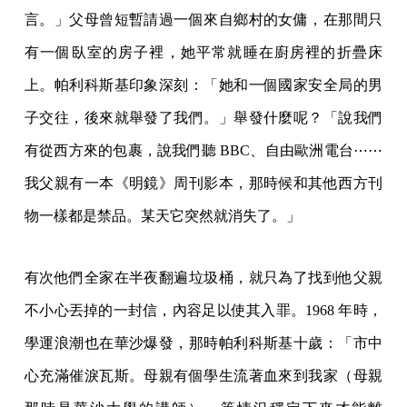
言。」父母曾短暫請過一個來自鄉村的女傭，在那間只
有一個臥室的房子裡，她平常就睡在廚房裡的折疊床
上。帕利科斯基印象深刻：「她和一個國家安全局的男
子交往，後來就舉發了我們。」舉發什麼呢？「說我們
有從西方來的包裹，說我們聽 BBC、自由歐洲電台⋯⋯
我父親有一本《明鏡》周刊影本，那時候和其他西方刊
物一樣都是禁品。某天它突然就消失了。」
有次他們全家在半夜翻遍垃圾桶，就只為了找到他父親
不小心丟掉的一封信，內容足以使其入罪。1968 年時，
學運浪潮也在華沙爆發，那時帕利科斯基十歲：「市中
心充滿催淚瓦斯。母親有個學生流著血來到我家（母親