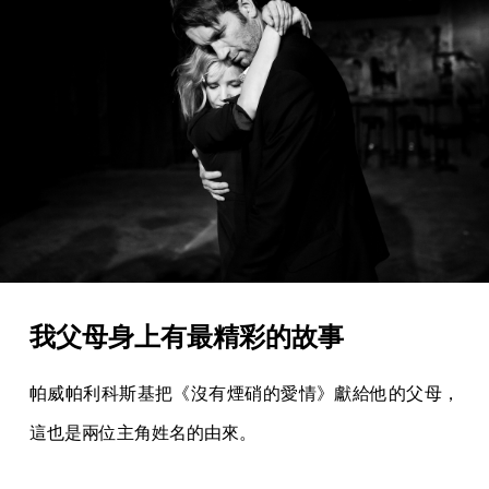
我父母身上有最精彩的故事
帕威帕利科斯基把《沒有煙硝的愛情》獻給他的父母，
這也是兩位主角姓名的由來。