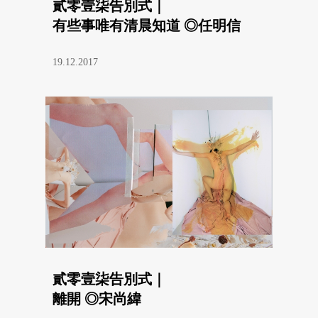
貳零壹柒告別式｜
有些事唯有清晨知道 ◎任明信
19.12.2017
貳零壹柒告別式｜
離開 ◎宋尚緯