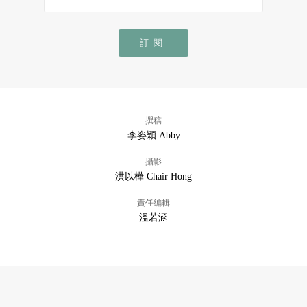
訂閱
撰稿
李姿穎 Abby
攝影
洪以樺 Chair Hong
責任編輯
溫若涵