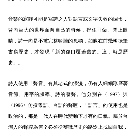
音樂的寂靜可能是寫詩之人對語言或文字失效的惆悵，
背向巨大的世界面向自己的時候，摀住耳朵、閉上眼
睛，詩一向是不被完整聆聽的孤獨，如他在前幾輯振筆
書寫歷史，才發現「新的傷口覆蓋舊的。這，就是歷
史」。
詩人使用「聲音」有其老式的浪漫，仍有人細細琢磨著
音節、用字的頻率、詩的發聲。他分別在〈1997〉與
〈1996〉仿擬粵語、台語的聲腔，「語言」的使用也是
政治的，那是一代人在時代變動下才有的口氣。屬於台
灣人的聲腔為何？必須從辨識歷史的路途上找回自我，