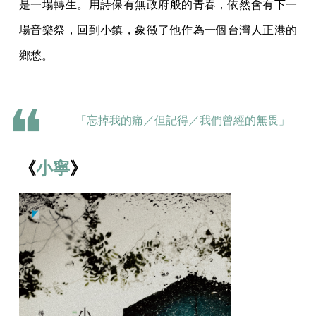
是一場轉生。用詩保有無政府般的青春，依然會有下一
場音樂祭，回到小鎮，象徵了他作為一個台灣人正港的
鄉愁。
「忘掉我的痛／但記得／我們曾經的無畏」
《
小寧
》