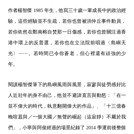
作者楊智傑 1985 年生，他寫三十歲一輩成長中的政治經
驗，這些經驗並不生疏，若你也曾被洪仲丘事件動員，
若你依然在鄭南榕自焚那一日傷感，若你也曾關注過香
港中環上的反普選，若你也在立法院前唱過〈島嶼天
光〉⋯⋯。若時間已令你蒼老，但心裡還有頑強的少
年。
閱讀楊智傑筆下的島嶼風雨與風景，寂寥與徒勞感好比
人近壯年的身不由己，他並不避諱直言與動怒：「在一
並不偉大的時代，執意翻開偉大的作品」、「十三億春
晚喧囂與／一個大國／無聲的崛起（這寂靜）不屬於我
們」，小寧與阿俊經過的場景紀錄了 2014 學運前後整個