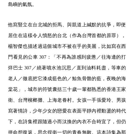
島嶼的氣氛。
他寫豎立在台北城的拒馬、與凱道上緘默的抗爭，即便
居住在這樣令人憤怒的台北（作為台灣首都的原罪），
楊智傑也描述過這個城市不被在乎的美麗，比如寫在西
門看見的公車 307：「不再為誰感到疲憊／往海邊的打
烊巴士 307／繞著噴水池沉思／直到油料耗盡，等車的
老人／徹底把它漆成藍色的／鯨魚骨骼的藍，夜晚的海
棠花」，城市的符號囊括三十歲一輩都熟悉的香港王家
衛、台灣檳榔攤、上海老眷村。女孩一手張愛玲、男孩
寫著情詩，少年少女的戀愛在表面平靜內裡動盪的時代
下，在詩集裡跟隨過小而汰換的內衣不合時宜了，但仍
拼命想復返，思念捍衛一切的青春無敵。這本詩集為那