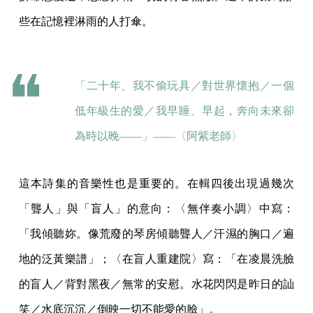
些在記憶裡淋雨的人打傘。
「二十年、我不偷玩具／對世界懷抱／一個
低年級生的愛／我早睡、早起，奔向未來卻
為時以晚——」——〈阿紫老師〉
這本詩集的音樂性也是重要的。在輯四後出現過幾次
「聾人」與「盲人」的意向：〈無伴奏小調〉中寫：
「我傾聽妳。像荒廢的琴房傾聽聾人／汗濕的胸口／遍
地的泛黃樂譜」；〈在盲人重建院〉寫：「在凌晨洗臉
的盲人／背對黑夜／無常的安慰。水花閃閃是昨日的訕
笑／水底沉沉／倒映一切不能愛的臉」。