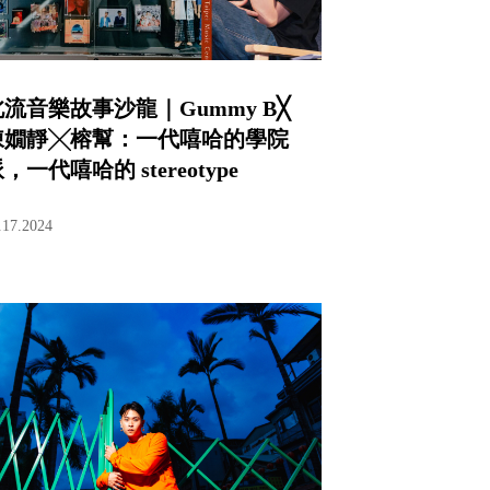
北流音樂故事沙龍｜Gummy B╳
陳嫺靜╳榕幫：一代嘻哈的學院
，一代嘻哈的 stereotype
.17.2024