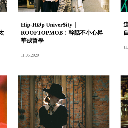
Hip-HØp Univer$ity｜
太
ROOFTOPMOB：幹話不小心昇
自
華成哲學
11
11.06.2020