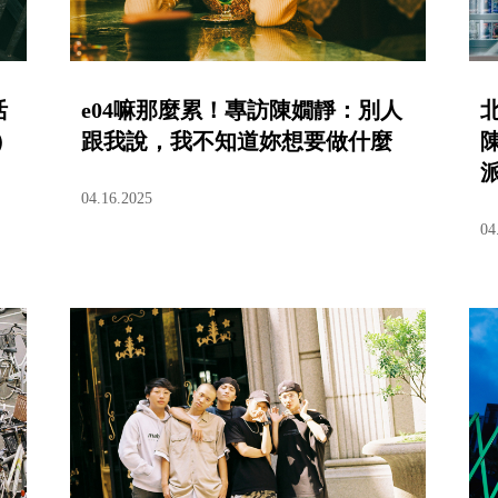
活
e04嘛那麼累！專訪陳嫺靜：別人
）
跟我說，我不知道妳想要做什麼
派
04.16.2025
04