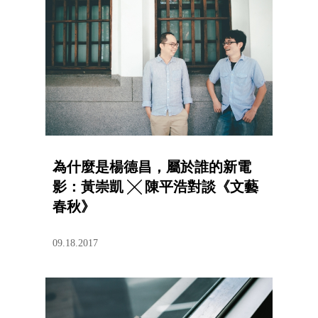
為什麼是楊德昌，屬於誰的新電
影：黃崇凱 ╳ 陳平浩對談《文藝
春秋》
09.18.2017