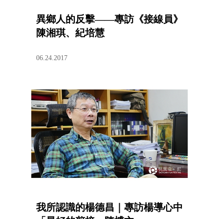
異鄉人的反擊——專訪《接線員》
陳湘琪、紀培慧
06.24.2017
我所認識的楊德昌｜專訪楊導心中