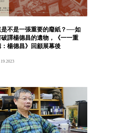
這是不是一張重要的廢紙？──如
何破譯楊德昌的遺物，《一一重
構：楊德昌》回顧展幕後
.19.2023