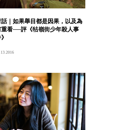
對話｜如果舉目都是因果，以及為
何重看──評《牯嶺街少年殺人事
件》
.13.2016