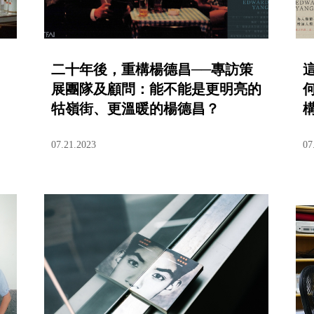
二十年後，重構楊德昌──專訪策
展團隊及顧問：能不能是更明亮的
牯嶺街、更溫暖的楊德昌？
07.21.2023
07