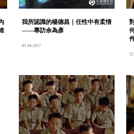
內
我所認識的楊德昌｜任性中有柔情
維
——專訪余為彥
05.04.2017
12