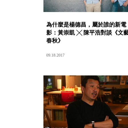
為什麼是楊德昌，屬於誰的新電
影：黃崇凱 ╳ 陳平浩對談《文
春秋》
09.18.2017