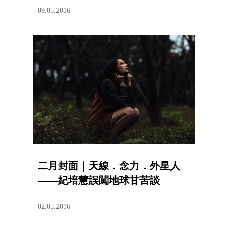
09.05.2016
二月封面｜天線．念力．外星人
——紀培慧誤闖地球甘苦談
02.05.2016