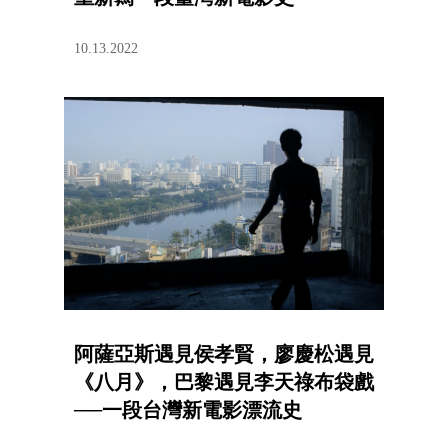
10.13.2022
阿薩亞斯遇見侯孝賢，廖慶松遇見
《八月》，巴黎遇見李天祿布袋戲
──一段台灣新電影漂流史