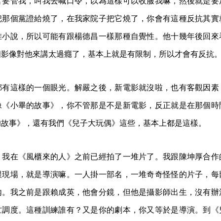
官要管我，叫我去喊口令，以為這樣可以收服我嘛，然後就是要
把那個黨證給燒了，在我家院子把它燒了，你會有這種反抗其實
堆小說，所以可能有跟楊德昌一樣那種自覺性。他十幾年後回來
個影像對他來講太過癮了，基本上就是有限制，所以才會有反抗
都有這樣的一個眼光。解嚴之後，新電影就沒啦，也有客觀因素
像《小畢的故事》，你不管那是不是新電影，反正就是在那個時
的故事》，還有我們《兒子大玩偶》這些，基本上都是這樣。
，我在《風櫃來的人》之前已經拍了一堆片了。我跟陳坤厚合作
跟現場，就是導演嘛。一人掛一部名，一堆奇奇怪怪的片子，每
內。我之前是跟賴成英，他會分鏡，但他是攝影師出生，沒有辦
忙調度。這種訓練誰有？又是你的劇本，你又等於是導演。到《