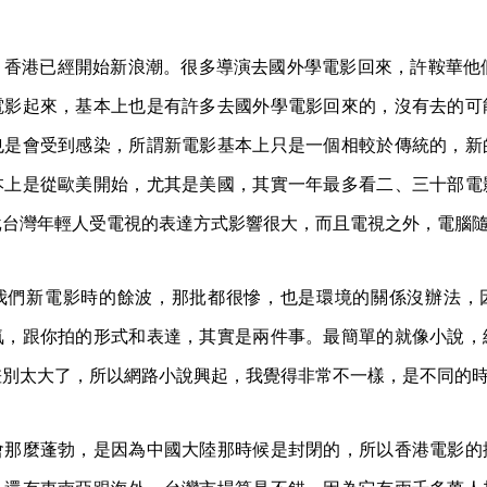
香港已經開始新浪潮。很多導演去國外學電影回來，許鞍華他們那批
電影起來，基本上也是有許多去國外學電影回來的，沒有去的可
也是會受到感染，所謂新電影基本上只是一個相較於傳統的，新
本上是從歐美開始，尤其是美國，其實一年最多看二、三十部電
批台灣年輕人受電視的表達方式影響很大，而且電視之外，電腦
我們新電影時的餘波，那批都很慘，也是環境的關係沒辦法，
氣，跟你拍的形式和表達，其實是兩件事。最簡單的就像小說，
差別太大了，所以網路小說興起，我覺得非常不一樣，是不同的
會那麼蓬勃，是因為中國大陸那時候是封閉的，所以香港電影的