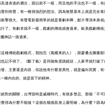
演高達表達的層次，跟以前不一樣，而且他的手法也不一樣，布
無聲到有聲，有一種很強烈的想法。因為無聲基本上就是完全靠
講衝擊很大。有聲電影最簡單的就是要劇本啊，默片導演本身就
就行了。有劇本就不一樣，戲劇的傳統就會過來。歐美戲劇傳統
希臘神話一路過來。
破這種傳統戲劇格式，我拍完《風櫃來的人》，跟廖桑去圖書館
我也記不得了。《斷了氣》是同個角度跳鏡頭，人家早就打破了
啟發。主要還是內容，你說他有什麼差異性，就是偏向寫實，有
現一種內在的、就是當下的精神。
有絕對的關聯，台灣當時是威權時代，有很多禁忌。那個「不可
會覺得為什麼不能做？這個在楊德昌身上最明確，為什麼？因為