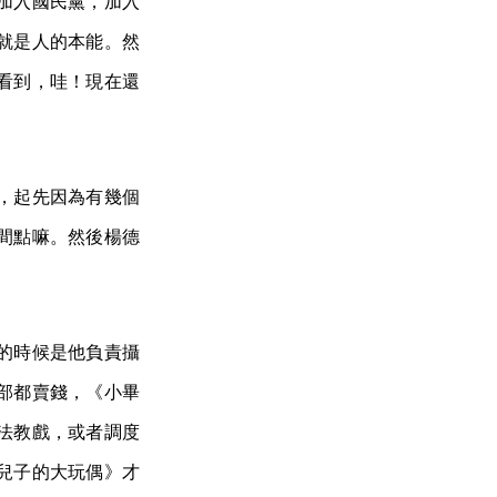
加入國民黨，加入
就是人的本能。然
看到，哇！現在還
。
，起先因為有幾個
間點嘛。然後楊德
的時候是他負責攝
部都賣錢，《小畢
法教戲，或者調度
兒子的大玩偶》才