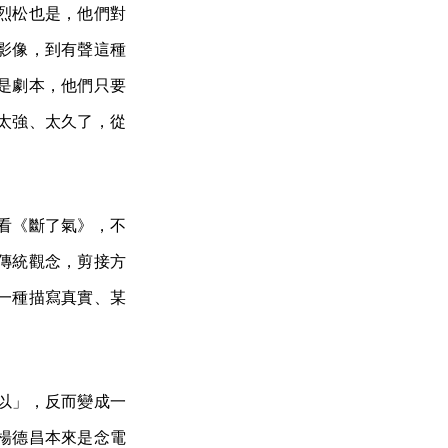
烈松也是，他們對
影像，到有聲這種
是劇本，他們只要
太強、太久了，從
看《斷了氣》，不
傳統觀念，剪接方
一種描寫真實、某
以」，反而變成一
楊德昌本來是念電