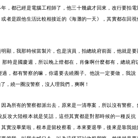
多年，都已經是電腦工程師了，他三十幾歲才回來，改行要拍電
，或者是跟他生活比較相接近的《海灘的一天》，其實都在回視
最明顯，我那時候當製片，也是演員，拍總統府前面，他就是要
，那時是國慶週，所以晚上燈都在，肖像啊什麼都有，總統府
經過，都有警察的嘛，你還要去繞圈子。他說一定要做，我說
拍了，繞一圈沒警察，沒人理我們，爽啊！
，因為所有的警察都派出去，原來是一清專案，所以沒有警察。
說反攻大陸根本就是笑話，這些其實都是對那時候的一種反抗
，其實沒畢業啦，根本是留校察看，本來要退學，後來是靠我姐