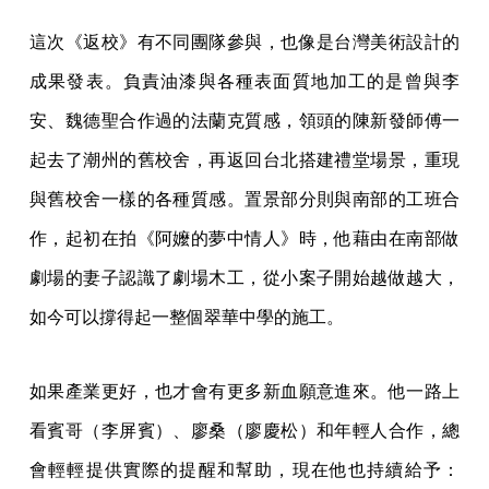
這次《返校》有不同團隊參與，也像是台灣美術設計的
成果發表。負責油漆與各種表面質地加工的是曾與李
安、魏德聖合作過的法蘭克質感，領頭的陳新發師傅一
起去了潮州的舊校舍，再返回台北搭建禮堂場景，重現
與舊校舍一樣的各種質感。置景部分則與南部的工班合
作，起初在拍《阿嬤的夢中情人》時，他藉由在南部做
劇場的妻子認識了劇場木工，從小案子開始越做越大，
如今可以撐得起一整個翠華中學的施工。
如果產業更好，也才會有更多新血願意進來。他一路上
看賓哥（李屏賓）、廖桑（廖慶松）和年輕人合作，總
會輕輕提供實際的提醒和幫助，現在他也持續給予：