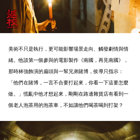
美術不只是執行，更可能影響場景走向、觸發劇情與情
緒。他談第一個參與的電影製作《南國，再見南國》，
那時林強飾演的扁頭與一幫兄弟賭博，侯導只指示：
「他們在賭博，一言不合要打起來，你看一下這要怎麼
做。」慌亂中他才想起來，剛剛在路邊雜貨店有看到一
個老人泡茶用的泡茶車，不如讓他們喝茶喝到打架？