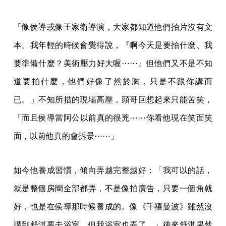
「像侯導或像王家衛導演，大家都知道他們拍片沒有文
本。我年輕的時候會覺得說，『啊今天是要拍什麼、我
要準備什麼？美術壓力好大喔⋯⋯』但他們又不是不知
道要拍什麼，他們好像了然於胸，只是不跟你講而
已。」不知所措的現場高壓，頭哥回想起來只能苦笑，
「而且侯導當阿公以前真的很兇⋯⋯你看他現在笑面笑
面，以前他真的會拆景⋯⋯」
如今他養成習慣，傾向弄越完整越好：「我可以的話，
就是整個房間全部都弄，不是像拍廣告，只要一個角就
好，也是在侯導那時候養成的。像《千禧曼波》雖然沒
講到舒淇要去浴室，但我浴室也弄了。」後來舒淇果然