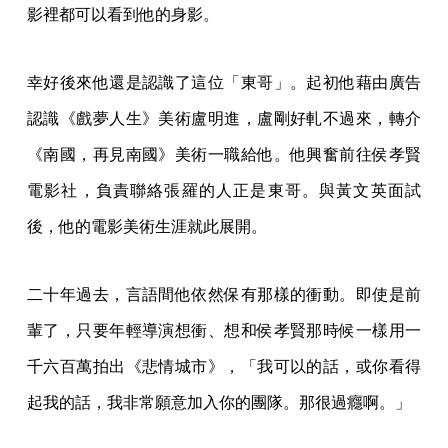
影裡都可以看到他的身影。
幸好後來他還是認識了這位「東哥」。起初他藉由廣告
認識《戲夢人生》美術盧明進，盧剛好軋不過來，轉介
《南國，再見南國》美術一職給他。他興奮前往侯孝賢
電影社，負責聯絡張羅的人正是東哥。與黃文英面試
後，他的電影美術生涯就此展開。
二十年過去，言語間他依然保有那樣的衝動。即使是前
輩了，只要年輕導演想衝、想和侯孝賢那時候一樣用一
千六百萬拍出《悲情城市》，「我可以的話，或你看得
起我的話，我非常願意加入你的團隊。那很過癮啊。」