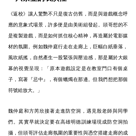
《返校》讓人驚艷不只是復古仿舊，而是與遊戲概念呼
應的意象式場景，許多便是由美術組發起。頭哥想的不
是複製遊戲，而是如何抓住核心精神，再造屬於電影媒
材的氛圍。例如魏仲庭行走在走廊上，巨幅白紙垂落，
風吹紙搖，自然產生一股緊張與壓迫感，那是屬於大銀
幕的視覺呈現：「原本遊戲設定是在教室門口有個桌
子，寫著『忌中』，有個蠟燭在那邊。但我們想把那個
符號給放大。」
魏仲庭和方芮欣接著走進防空洞，遇見殷老師與同學
們。其實早就決定要在高雄明德訓練場現成防空洞拍
攝，但頭哥評估走廊氛圍的重要性與憑空搭建走廊的成