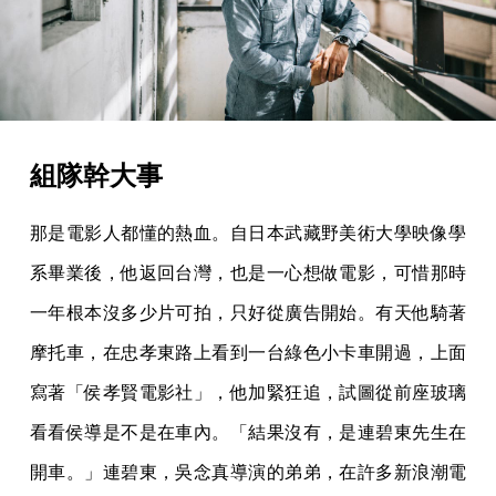
組隊幹大事
那是電影人都懂的熱血。自日本武藏野美術大學映像學
系畢業後，他返回台灣，也是一心想做電影，可惜那時
一年根本沒多少片可拍，只好從廣告開始。有天他騎著
摩托車，在忠孝東路上看到一台綠色小卡車開過，上面
寫著「侯孝賢電影社」，他加緊狂追，試圖從前座玻璃
看看侯導是不是在車內。「結果沒有，是連碧東先生在
開車。」連碧東，吳念真導演的弟弟，在許多新浪潮電