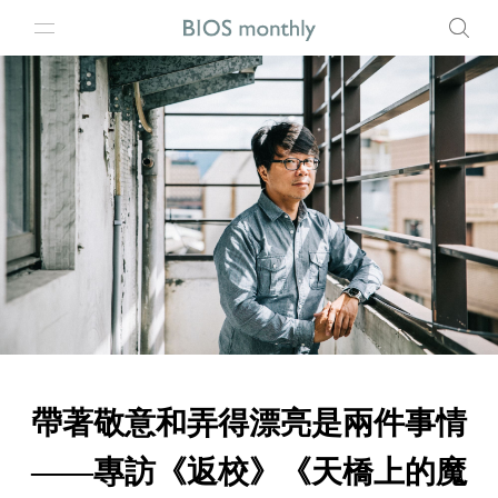
帶著敬意和弄得漂亮是兩件事情
——專訪《返校》《天橋上的魔