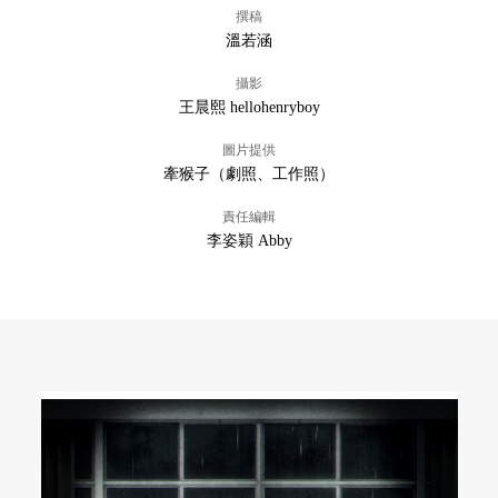
撰稿
溫若涵
攝影
王晨熙 hellohenryboy
圖片提供
牽猴子（劇照、工作照）
責任編輯
李姿穎 Abby