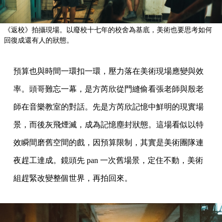
《返校》拍攝現場。以廢校十七年的校舍為基底，美術也要思考如何
回復成還有人的狀態。
預算也與時間一環扣一環，壓力落在美術現場應變與效
率。頭哥難忘一幕，是方芮欣從門縫偷看張老師與殷老
師在音樂教室的對話。先是方芮欣記憶中鮮明的現實場
景，而後灰飛煙滅，成為記憶塵封狀態。這場看似以特
效瞬間磨舊空間的戲，因預算限制，其實是美術團隊連
夜趕工達成。鏡頭先 pan 一次舊場景，定住不動，美術
組趕緊改變整個世界，再拍回來。