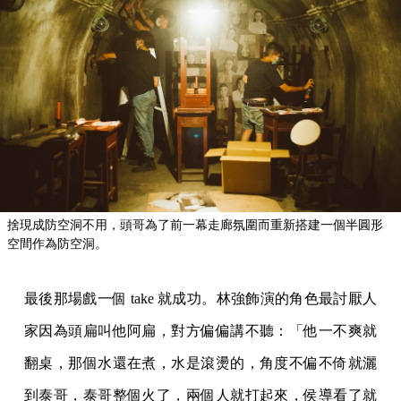
捨現成防空洞不用，頭哥為了前一幕走廊氛圍而重新搭建一個半圓形
空間作為防空洞。
最後那場戲一個 take 就成功。林強飾演的角色最討厭人
家因為頭扁叫他阿扁，對方偏偏講不聽：「他一不爽就
翻桌，那個水還在煮，水是滾燙的，角度不偏不倚就灑
到泰哥，泰哥整個火了，兩個人就打起來，侯導看了就