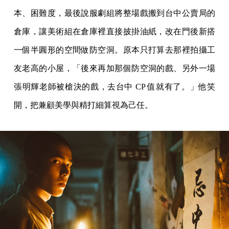
本、困難度，最後說服劇組將整場戲搬到台中公賣局的
倉庫，讓美術組在倉庫裡直接披掛油紙，改在門後新搭
一個半圓形的空間做防空洞。原本只打算去那裡拍攝工
友老高的小屋，「後來再加那個防空洞的戲、另外一場
張明輝老師被槍決的戲，去台中 CP 值就有了。」他笑
開，把兼顧美學與精打細算視為己任。