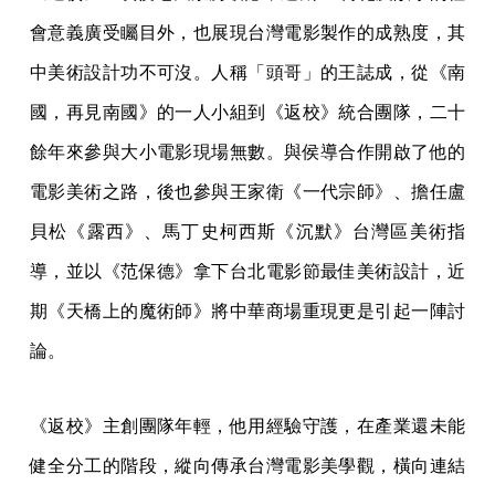
會意義廣受矚目外，也展現台灣電影製作的成熟度，其
中美術設計功不可沒。人稱「頭哥」的王誌成，從《南
國，再見南國》的一人小組到《返校》統合團隊，二十
餘年來參與大小電影現場無數。與侯導合作開啟了他的
電影美術之路，後也參與王家衛《一代宗師》、擔任盧
貝松《露西》、馬丁史柯西斯《沉默》台灣區美術指
導，並以《范保德》拿下台北電影節最佳美術設計，近
期《天橋上的魔術師》將中華商場重現更是引起一陣討
論。
《返校》主創團隊年輕，他用經驗守護，在產業還未能
健全分工的階段，縱向傳承台灣電影美學觀，橫向連結