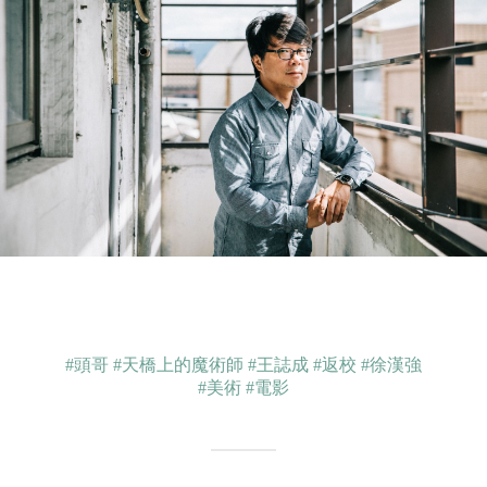
#頭哥
#天橋上的魔術師
#王誌成
#返校
#徐漢強
#美術
#電影