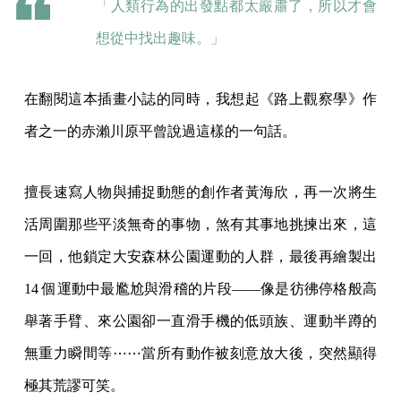
「人類行為的出發點都太嚴肅了，所以才會
想從中找出趣味。」
在翻閱這本插畫小誌的同時，我想起《路上觀察學》作
者之一的赤瀨川原平曾說過這樣的一句話。
擅長速寫人物與捕捉動態的創作者黃海欣，再一次將生
活周圍那些平淡無奇的事物，煞有其事地挑揀出來，這
一回，他鎖定大安森林公園運動的人群，最後再繪製出
14 個運動中最尷尬與滑稽的片段——像是彷彿停格般高
舉著手臂、來公園卻一直滑手機的低頭族、運動半蹲的
無重力瞬間等⋯⋯當所有動作被刻意放大後，突然顯得
極其荒謬可笑。