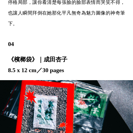
停格局部，讓你看清楚每張臉的臉部表情而哭笑不得，
也讓人瞬間拜倒在她那化平凡無奇為魅力圖像的神奇筆
下。
04
《檳榔袋》｜成田杏子
8.5 x 12 cm／30 pages