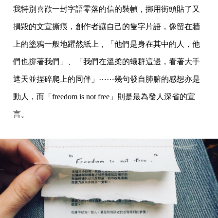
我特別喜歡一封字語零落的信的裝幀，挪用街頭貼了又
損毀的文宣撕痕，創作者讓自己的隻字片語，像留在牆
上的塗鴉一般地躍然紙上，「他們是身在其中的人，他
們也撐著我們」、「我們在溫柔的蟻群這邊，看著大手
遮天並捏碎爬上的同伴」⋯⋯幾句發自肺腑的感想亦是
動人，而「freedom is not free」則是最為發人深省的宣
言。