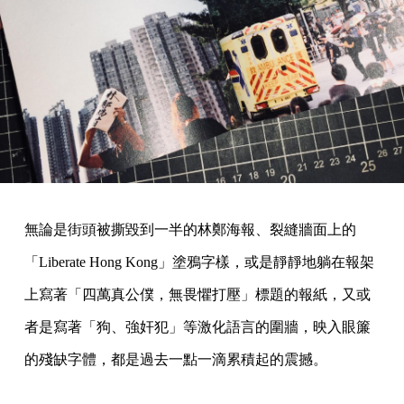
無論是街頭被撕毀到一半的林鄭海報、裂縫牆面上的
「Liberate Hong Kong」塗鴉字樣，或是靜靜地躺在報架
上寫著「四萬真公僕，無畏懼打壓」標題的報紙，又或
者是寫著「狗、強奸犯」等激化語言的圍牆，映入眼簾
的殘缺字體，都是過去一點一滴累積起的震撼。