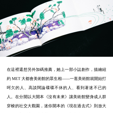
在這裡還想另外加碼推薦，她上一部小誌創作，描繪紐
約 MET 大都會美術館的眾生相——一逛美術館就開始打
呵欠的人、高談闊論碟碟不休的人、看到著迷不已的
人。在分開以大開本《沒有未來》讓美術館變身成人群
穿梭的社交大觀園，迷你開本的《現在過去式》則放大