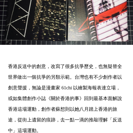
香港反送中的創意，改寫了很多抗爭歷史，也無疑替全
世界做出一個抗爭的另類示範。台灣也有不少創作者以
創意聲援，無論是漫畫家 61chi 以繪製海報表達立場，
或如集體創作小誌《關於香港的事》回到最基本面解說
香港這場運動，創作者蘇想則以她八月踏上香港的旅
途，從街上遺留的痕跡，去一點一滴的推敲理解「反送
中」這場運動。