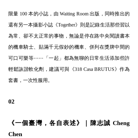
限量 100 本的小誌，由 Waiting Room 出版，同時推出的
還有另一本攝影小誌《Together》則是記錄生活那些習以
為常、卻不太正常的事物，無論是停在路中央閱讀書本
的機車騎士、貼滿千元假鈔的機車、併列在獎牌中間的
可口可樂等⋯⋯「一起」都為無聊的日常生活添加些許
輕鬆詼諧軟化劑，建議可與《318 Casa BRUTUS》作為
套書，一次性服用。
02
《一個臺灣，各自表述》｜陳志誠 Cheng
Chen