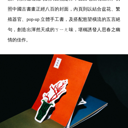
照中國古書畫正經八百的封面，內頁則以結合盆花、繁
殖器官、pop-up 立體手工書，及搭配慾望橫流的五言絕
句，創造出渾然天成的ㄎㄧㄤ味，堪稱誘發人思春之幽
情的佳作。