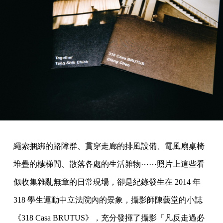
繩索捆綁的路障群、貫穿走廊的排風設備、電風扇桌椅
堆疊的樓梯間、散落各處的生活雜物⋯⋯照片上這些看
似收集雜亂無章的日常現場，卻是紀錄發生在 2014 年
318 學生運動中立法院內的景象，攝影師陳藝堂的小誌
《318 Casa BRUTUS》，充分發揮了攝影「凡反走過必