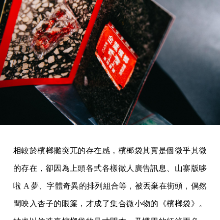
相較於檳榔攤突兀的存在感，檳榔袋其實是個微乎其微
的存在，卻因為上頭各式各樣徵人廣告訊息、山寨版哆
啦 A 夢、字體奇異的排列組合等，被丟棄在街頭，偶然
間映入杏子的眼簾，才成了集合微小物的《檳榔袋》。