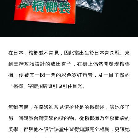
在日本，檳榔並不常見，因此當出生於日本青森縣、來
到臺灣攻讀設計的成田杏子，在街上偶然間發現檳榔
攤，便被其一閃一閃的彩色霓虹燈管，及一目了然的
「檳榔」字體招牌吸引吸引住目光。
無獨有偶，在路邊卻常見俯拾皆是的檳榔袋，讓她多了
另一個觀察台灣美學的標的物。從檳榔攤乃至檳榔袋的
美學，都與他在設計課堂中習得知識完全相異，更讓她