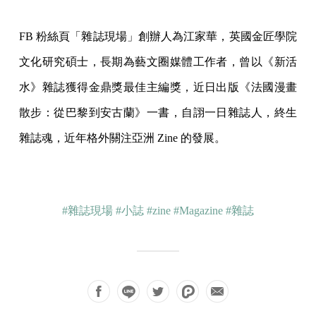
FB 粉絲頁「雜誌現場」創辦人為江家華，英國金匠學院
文化研究碩士，長期為藝文圈媒體工作者，曾以《新活
水》雜誌獲得金鼎獎最佳主編獎，近日出版《法國漫畫
散步：從巴黎到安古蘭》一書，自詡一日雜誌人，終生
雜誌魂，近年格外關注亞洲 Zine 的發展。
#雜誌現場
#小誌
#zine
#Magazine
#雜誌