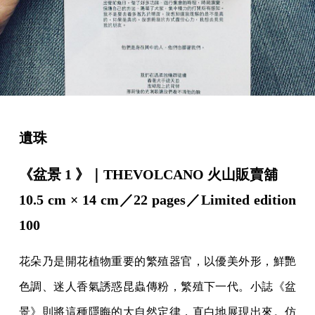
遺珠
《盆景 1 》｜THEVOLCANO 火山販賣舖
10.5 cm × 14 cm／22 pages／Limited edition
100
花朵乃是開花植物重要的繁殖器官，以優美外形，鮮艷
色調、迷人香氣誘惑昆蟲傳粉，繁殖下一代。小誌《盆
景》則將這種隱晦的大自然定律，直白地展現出來。仿