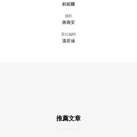
郝妮爾
攝影
蔣壽安
責任編輯
溫若涵
推薦文章