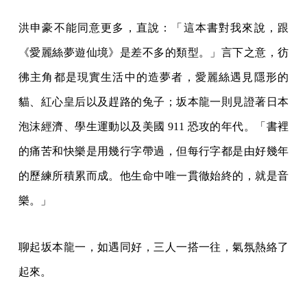
洪申豪不能同意更多，直說：「這本書對我來說，跟
《愛麗絲夢遊仙境》是差不多的類型。」言下之意，彷
彿主角都是現實生活中的造夢者，愛麗絲遇見隱形的
貓、紅心皇后以及趕路的兔子；坂本龍一則見證著日本
泡沫經濟、學生運動以及美國 911 恐攻的年代。「書裡
的痛苦和快樂是用幾行字帶過，但每行字都是由好幾年
的歷練所積累而成。他生命中唯一貫徹始終的，就是音
樂。」
聊起坂本龍一，如遇同好，三人一搭一往，氣氛熱絡了
起來。