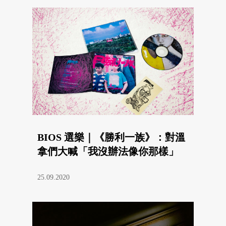
BIOS 選樂｜《勝利一族》：對溫
拿們大喊「我沒辦法像你那樣」
25.09.2020