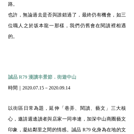
路。
也許，無論過去是否與誰錯過了，最終仍有機會，如三
位職人之於坂本龍一那樣，我們仍舊會在閱讀裡相遇
的。
誠品 R79 漫讀丰景節．街遊中山
時間｜2020.07.15－2020.09.14
以街區日常為題，延伸「巷弄、閱讀、藝文」三大核
心，邀請週邊讀者與店家一同串連，加深中山商圈藝文
印象，凝結鄰里之間的情感。誠品 R79 化身為在地的文