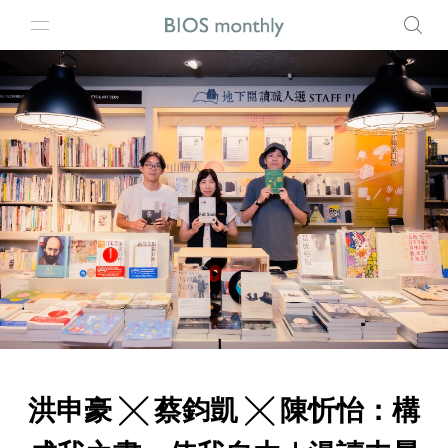
洪申豪 ╳ 蔡鈞凱 ╳ 陳忻怡：構