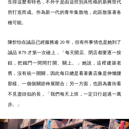
生得這麼有特色，不外乎是由這些別具性格的新興世代
所打造而成。作為新一代的青年集散地，此區散落著各
種可能。
陳忻怡在誠品已經服務逾 20 年，但有件事情也是她到了
誠品 R79 才第一次碰上，「每天開店、閉店都要逐一按
鈕，把鐵門一間間打開、關上。」她說，這裡建築老
舊，沒有統一開關，因此每日總是看著書店像是伸懶腰
那樣、一個個關節伸展開合；另一方面，也因為書街看
不見盡頭似的長，「我們每天上班，一定日行超過一萬
步。」