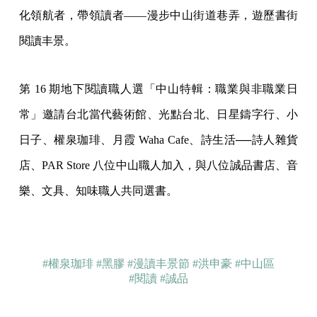
化領航者，帶領讀者——漫步中山街道巷弄，遊歷書街
閱讀丰景。
第 16 期地下閱讀職人選「中山特輯：職業與非職業日
常」邀請台北當代藝術館、光點台北、日星鑄字行、小
日子、權泉珈琲、月霞 Waha Cafe、詩生活──詩人雜貨
店、PAR Store 八位中山職人加入，與八位誠品書店、音
樂、文具、知味職人共同選書。
#權泉珈琲
#黑膠
#漫讀丰景節
#洪申豪
#中山區
#閱讀
#誠品