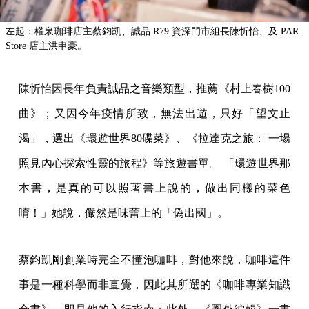
左起：權泉珈琲店主蔡鈞凱、誠品 R79 資深門市組長陳忻怡、及 PAR
Store 店主洪申豪。
陳忻怡因長年負責誠品之音樂類型，推薦《村上春樹100
曲》；又因今年疫情所致，無法出遊，只好「望文止
渴」，選出《環遊世界80碟菜》、《拉達克之旅： 一場
照見內心探索性靈的旅程》等旅遊書單。 「環遊世界那
本書，是真的可以照著書上說的，做出同樣的菜色
唷！」她說，儼然是味蕾上的「偽出國」。
蔡鈞凱剛創業時完全不懂泡咖啡，對他來說，咖啡這件
事是一種科學而非直覺，因此其所選的《咖啡專業知識