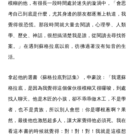
模糊的他，有很長一段時間處於迷失的漩渦中，「會思
考自己到底是什麼，尤其身邊的朋友都逐漸上軌道，我
覺得很恐慌。那段時間就大量去閱讀，心理學、人類
學、歷史、神話，很想搞清楚我是誰，從閱讀去尋找答
案。」在遇到蘇格拉底以前，彷彿過著沒有知音的生
活。
拿起他的選書《蘇格拉底對話集》，申豪說：「我選蘇
格拉底，是因為我覺得這個傢伙很模糊又很囉唆，到處
找人聊天。他是木匠的小孩，卻不乖乖做木工，不是學
者，也不是貴族，所以別人會想：你是哪根蔥啊？果
然，最後他也激怒超多人，讓大家覺得他必須死。我在
看這本書的時候就覺得：對！對！對！我就是這樣想