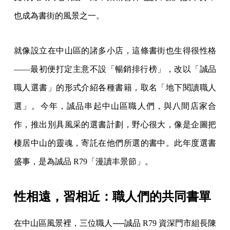
也成為書街的風景之一。
就像設立在中山區的諸多小店，這條書街也生得很性格
——最初便打定主意不設「暢銷排行榜」，改以「誠品
職人選書」的形式介紹各種書籍，取名「地下閱讀職人
選」。今年，誠品串起中山區職人們，與八間店家合
作，推出別具風采的選書計劃，野心很大，像是企圖把
棲居中山的靈魂，寄託在他們所選的書中。此年度選書
盛事，是為誠品 R79「漫讀丰景節」。
性相遠，習相近：職人們的共同書單
在中山區風景裡，三位職人──誠品 R79 資深門市組長陳