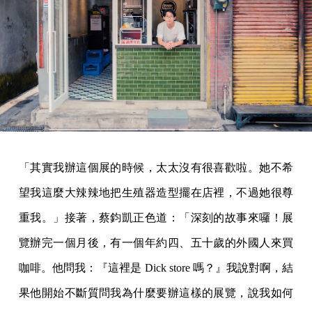
「其實我辦這個展的時候，太太沒有很喜歡啦。她不希
望我這麼大辣辣地把生殖器造型擺在店裡，不過她很尊
重我。」接著，蔡鈞凱正色道：「深刻的故事來囉！展
覽辦完一個月後，有一個年約四、五十歲的外國人來買
咖啡。他問我：『這裡是 Dick store 嗎？』我說對啊，結
果他開始不斷質問我為什麼要辦這樣的展覽，說我如何