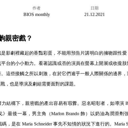
作者
日期
BIOS monthly
21.12.2021
齣親密戲？
戲是影劇裡藏起的香豔彩蛋，不能用預告片講明白的擁吻跟性愛
流平台的小小動力。看著認識或否的演員在螢幕上開展或收攏肢
癢。這些接觸之所以刺激，在於它們逾乎一般人際關係的邊界，
挑戰，也是導演及劇組需要面對的課題。
結構下，親密戲的產出容易有瑕釁。惡名昭彰者，如導演 Bertol
最後一幕，男主角（Marlon Brando 飾）以奶油為潤滑劑強
的戲碼，是在 Maria Schneider 事先不知情的狀況下進行的。Maria S