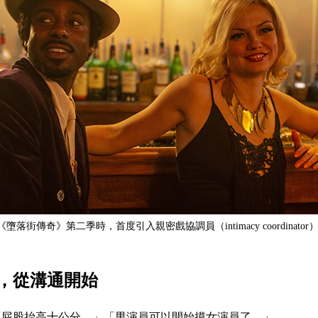
攝《墮落街傳奇》第二季時，首度引入親密戲協調員（intimacy coordinato
，從溝通開始
「屁股抬高十公分。」「男演員可以開始摸女演員了。」