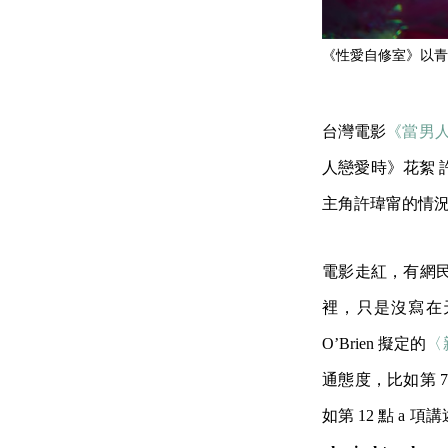
《性愛自修室》以青
台灣電影
《當男
人戀愛時》花絮
主角許瑋甯的情
電影走紅，有網
裡，只是沒寫在
O’Brien 擬定的
〈
通態度，比如第 7 
如第 12 點 a 