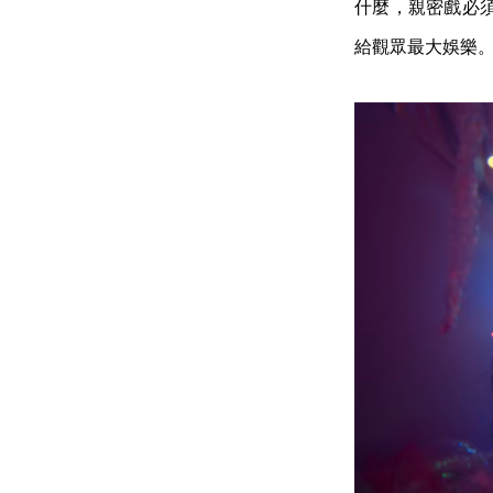
什麼，親密戲必
給觀眾最大娛樂