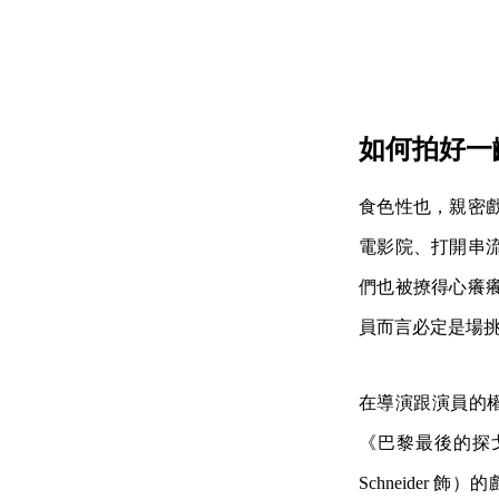
如何拍好一
食色性也，親密
電影院、打開串
們也被撩得心癢
員而言必定是場
在導演跟演員的權力
《巴黎最後的探戈》
Schneider 飾）