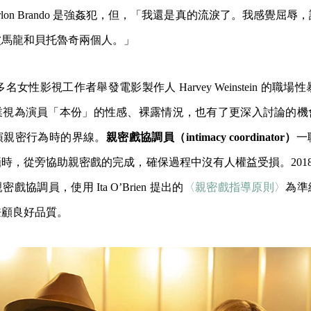
rlon Brando 是強姦犯，但，「我還是真的流淚了。我感覺屈
被馬龍和貝托魯奇兩個人。」
多名女性影視工作者舉發電影製作人 Harvey Weinstein 的職場性暴
業視為演員「本份」的性感、裸露情況，也有了更深入討論的機
演親密行為時的界線。
親密戲協調員（intimacy coordinator）
一
時，從旁協助親密戲的完成，確保過程中沒有人權益受損。2018 
協調員，使用 Ita O’Brien 提出的
〈親密戲指導原則〉
為準
兼顧良好品質。