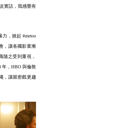
辱，說實話，我感覺有
力，掀起 #metoo
會，讓各國影業漸
職隨之受到重視，
年，HBO 與倫敦
繩，讓親密戲更趨