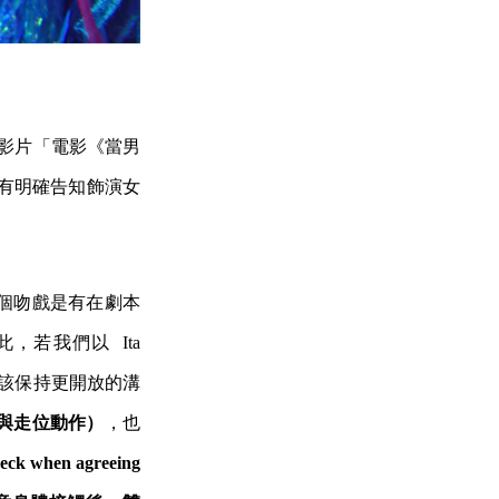
的影片「電影《當男
有明確告知飾演女
個吻戲是有在劇本
若我們以 Ita
該保持更開放的溝
演員場次與走位動作）
，也
 peck when agreeing