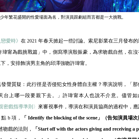
少年繁花盛開的性愛場面為名，對演員跟劇組而言都是一大挑戰。
人戀愛時》
在 2021 年春天掀起一些討論。索尼影業在三月發布
 許瑋甯為戲挑戰篇」中，側寫導演殷振豪，為求吻戲自然，在沒
況下，安排飾演男主角的邱澤強吻許瑋甯。
民發聲質疑：此行徑是否侵犯女性身體自主權？導演說明，「那
天台上哪一段要親下去。」許瑋甯本人也說不介意。儘管如此，
親密戲指導準則〉
來審視事件，導演在和演員協商的過程中，應
點 b 項，
「 Identify the blocking of the scene」（告知
項講述吻戲的法則，
「Start off with the actors giving and receiving a