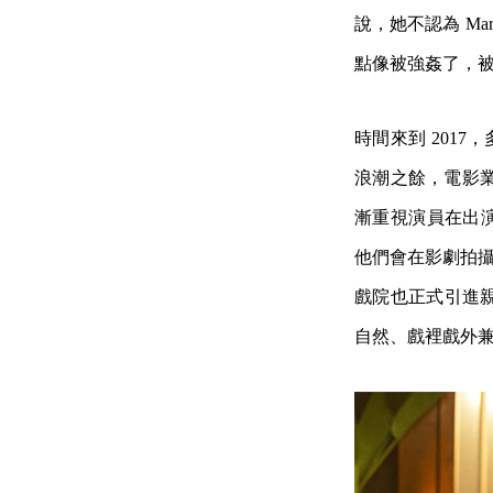
說，她不認為 Ma
點像被強姦了，
時間來到 2017，
浪潮之餘，電影
漸重視演員在出
他們會在影劇拍攝
戲院也正式引進親密戲
自然、戲裡戲外