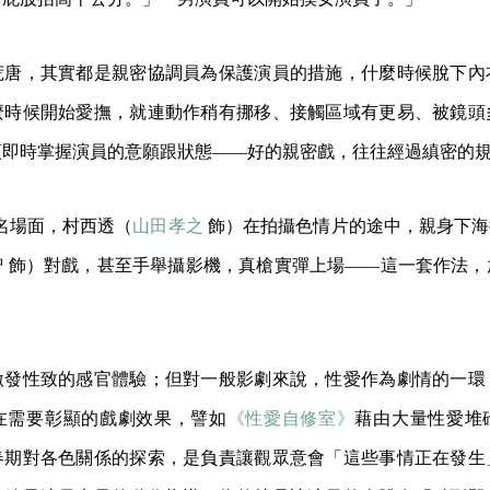
荒唐，其實都是親密協調員為保護演員的措施，什麼時候脫下內
麼時候開始愛撫，就連動作稍有挪移、接觸區域有更易、被鏡頭
須即時掌握演員的意願跟狀態——好的親密戲，往往經過縝密的
名場面，村西透（
山田孝之
飾）在拍攝色情片的途中，親身下海接
智 飾）對戲，甚至手舉攝影機，真槍實彈上場——這一套作法，
。
激發性致的感官體驗；但對一般影劇來說，性愛作為劇情的一環
在需要彰顯的戲劇效果，譬如
《性愛自修室》
藉由大量性愛堆
春期對各色關係的探索，是負責讓觀眾意會「這些事情正在發生