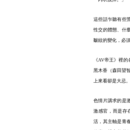
這些話乍聽有些
性交的體態、什
皺紋的變化，必
《AV帝王》裡的
黑木香（森田望
上來看卻是大忌
色情片講求的是
激感官，而是存
活，其主軸是青