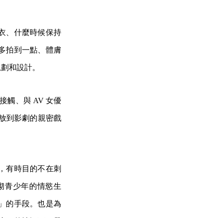
衣、什麼時候保持
多拍到一點、體膚
規劃和設計。
觸、與 AV 女優
放到影劇的親密戲
，有時目的不在刺
砌青少年的情慾生
」的手段。也是為