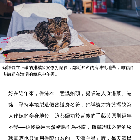
錦祥號在上環的排檔位於修打蘭街，鄰近知名的海味街地帶，總有許
多街貓在海潮的氣息中午睡。
好在近年來，香港本土意識抬頭，提倡港人食港菜、港
豬，堅持本地製造儼然護身名符，錦祥號才終於擺脫為
人作嫁的妾身地位，這都歸功於背後的手藝與原則經年
不變──始終採用天然豬腸作為外膜，臘腸調味必備的玫
瑰露酒也只選用香醇出名的「天津金星」牌，每天清晨