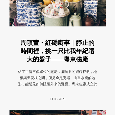
周項萱・紅磡廚事｜靜止的
時間裡，挑一只比我年紀還
大的盤子——粵東磁廠
佔了工廈三個單位的廠房，滿坑谷的碗碟杯瓶，地
板與天花板之間，所見全是瓷器，山重水複的地
形，能想見如何阻絕外來的聲響。粵東磁廠成立於
1928 年，取用「磁」而非 ...
13.08.2021