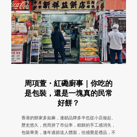
周項萱・紅磡廚事｜你吃的
是包裝，還是一塊真的民常
好餅？
香港的餅家多如麻，連鎖品牌多半也從小店做起、
歷史悠久，然而拼了市佔率，糕餅的手工感消失，
包裝華美，逢年過節送人體面，但感覺是禮品，不