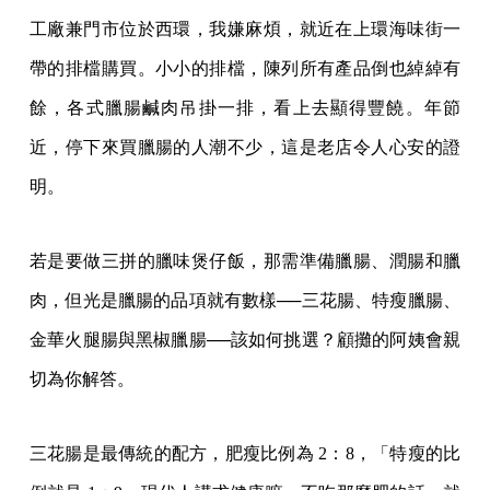
工廠兼門市位於西環，我嫌麻煩，就近在上環海味街一
帶的排檔購買。小小的排檔，陳列所有產品倒也綽綽有
餘，各式臘腸鹹肉吊掛一排，看上去顯得豐饒。年節
近，停下來買臘腸的人潮不少，這是老店令人心安的證
明。
若是要做三拼的臘味煲仔飯，那需準備臘腸、潤腸和臘
肉，但光是臘腸的品項就有數樣──三花腸、特瘦臘腸、
金華火腿腸與黑椒臘腸──該如何挑選？顧攤的阿姨會親
切為你解答。
三花腸是最傳統的配方，肥瘦比例為 2：8，「特瘦的比