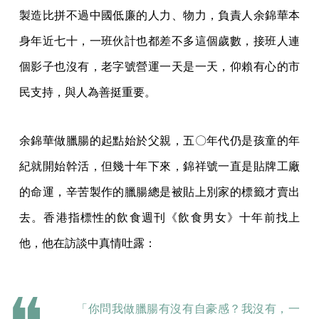
製造比拼不過中國低廉的人力、物力，負責人余錦華本
身年近七十，一班伙計也都差不多這個歲數，接班人連
個影子也沒有，老字號營運一天是一天，仰賴有心的市
民支持，與人為善挺重要。
余錦華做臘腸的起點始於父親，五〇年代仍是孩童的年
紀就開始幹活，但幾十年下來，錦祥號一直是貼牌工廠
的命運，辛苦製作的臘腸總是被貼上別家的標籤才賣出
去。香港指標性的飲食週刊《飲食男女》十年前找上
他，他在訪談中真情吐露：
「你問我做臘腸有沒有自豪感？我沒有，一