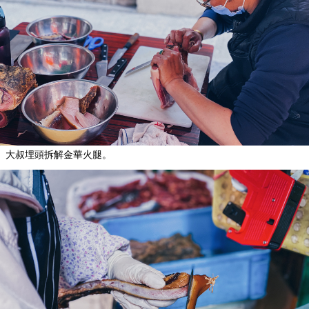
大叔埋頭拆解金華火腿。