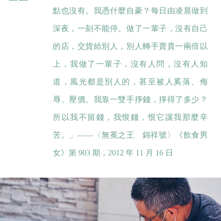
點也沒有。我憑什麼自豪？每日由凌晨做到
深夜，一刻不能停。做了一輩子，沒有自己
的店，交貨給別人，別人轉手賣貴一兩倍以
上，我做了一輩子，沒有人問，沒有人知
道，風光都是別人的，甚至被人奚落、侮
辱、壓價。我靠一雙手掙錢，掙得了多少？
所以我不留錢，我恨錢，恨它讓我那麼辛
苦。」——〈無冕之王 錦祥號〉《飲食男
女》第 903 期，2012 年 11 月 16 日