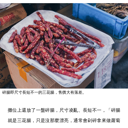
碎腸即尺寸長短不一的三花腸，售價大有落差。
攤位上還放了一盤碎腸，尺寸凌亂、長短不一，「碎腸
就是三花腸，只是沒那麼漂亮，通常會剁碎拿來做蘿蔔