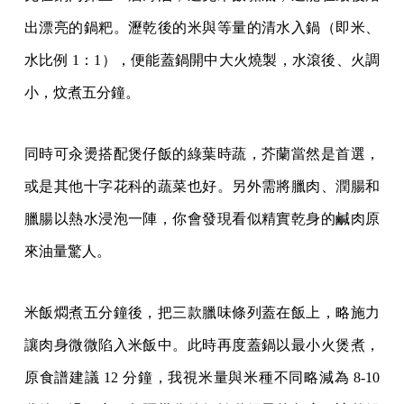
出漂亮的鍋粑。瀝乾後的米與等量的清水入鍋（即米、
水比例 1：1），便能蓋鍋開中大火燒製，水滾後、火調
小，炆煮五分鐘。
同時可汆燙搭配煲仔飯的綠葉時蔬，芥蘭當然是首選，
或是其他十字花科的蔬菜也好。另外需將臘肉、潤腸和
臘腸以熱水浸泡一陣，你會發現看似精實乾身的鹹肉原
來油量驚人。
米飯燜煮五分鐘後，把三款臘味條列蓋在飯上，略施力
讓肉身微微陷入米飯中。此時再度蓋鍋以最小火煲煮，
原食譜建議 12 分鐘，我視米量與米種不同略減為 8-10