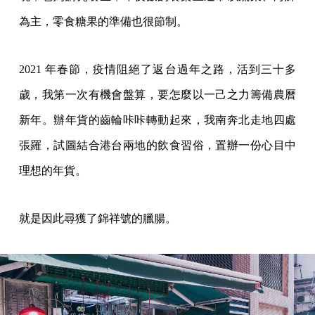
為主，零食糖果的準備也很節制。
2021 年春節，疫情阻絕了返台過年之路，活到三十多
歲，我第一次有機會盤算，要怎麼以一己之力籌備農曆
新年。辦年貨的齒輪咔咔轉動起來，我南奔北走地四處
張羅，試圖結合港台兩地的飲食習俗，置辦一份心目中
理想的年貨。
就是因此尋獲了錦祥號的臘腸。