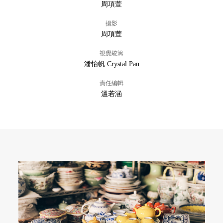
周項萱
攝影
周項萱
視覺統籌
潘怡帆 Crystal Pan
責任編輯
溫若涵