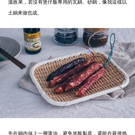
溫效果，若沒有煲仔飯專用的瓦鍋、砂鍋，像我這樣以
土鍋來做也成。
先在鍋內抹上一層薄油，避免米飯黏底，還能在最後烙