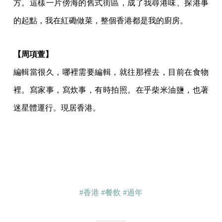
方。這樣一片傍海的舊式街區，成了我尋港味、探港事
的起點，我在紅磡做菜，整個香港都是我的廚房。
【周項萱】
編輯當很久，哪裡需要編輯，就往那裡去，目前在食物
裡。寫家事，寫炊事，有時拍照。在乎柴米油鹽，也著
迷星體運行。現居香港。
#香港
#餐飲
#過年