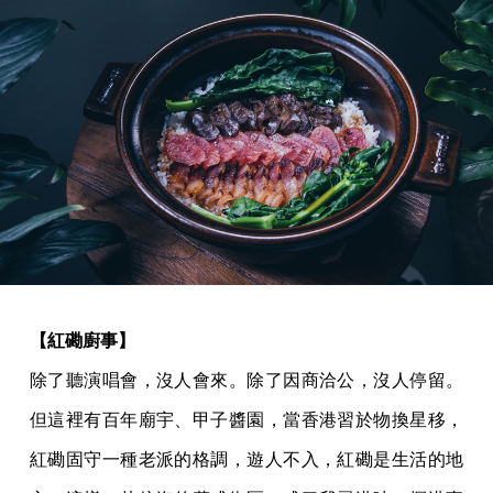
【紅磡廚事】
除了聽演唱會，沒人會來。除了因商洽公，沒人停留。
但這裡有百年廟宇、甲子醬園，當香港習於物換星移，
紅磡固守一種老派的格調，遊人不入，紅磡是生活的地