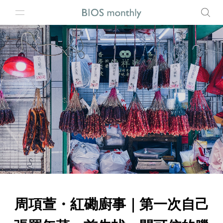
周項萱・紅磡廚事｜第一次自己