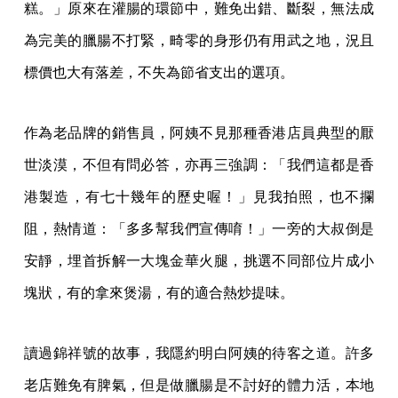
糕。」原來在灌腸的環節中，難免出錯、斷裂，無法成
為完美的臘腸不打緊，畸零的身形仍有用武之地，況且
標價也大有落差，不失為節省支出的選項。
作為老品牌的銷售員，阿姨不見那種香港店員典型的厭
世淡漠，不但有問必答，亦再三強調：「我們這都是香
港製造，有七十幾年的歷史喔！」見我拍照，也不攔
阻，熱情道：「多多幫我們宣傳唷！」一旁的大叔倒是
安靜，埋首拆解一大塊金華火腿，挑選不同部位片成小
塊狀，有的拿來煲湯，有的適合熱炒提味。
讀過錦祥號的故事，我隱約明白阿姨的待客之道。許多
老店難免有脾氣，但是做臘腸是不討好的體力活，本地