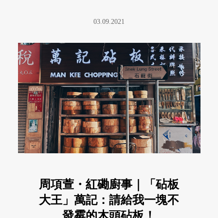
是食物。因此我一向尋找那種做 ...
03.09.2021
周項萱・紅磡廚事｜「砧板
大王」萬記：請給我一塊不
發霉的木頭砧板！