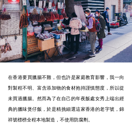
在香港要買臘腸不難，但也許是家庭教育影響，我一向
對製程不明、富含添加物的食材抱持謹慎態度，所以從
未買過臘腸。然而為了在自己的年夜飯處女秀上端出經
典的臘味煲仔飯，於是精挑細選這家香港的老字號，錦
祥號標榜全程本地製造，不使用防腐劑。