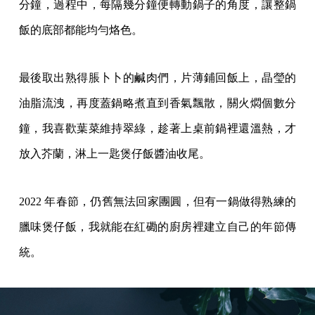
分鐘，過程中，每隔幾分鐘便轉動鍋子的角度，讓整鍋
飯的底部都能均勻烙色。
最後取出熟得脹卜卜的鹹肉們，片薄鋪回飯上，晶瑩的
油脂流洩，再度蓋鍋略煮直到香氣飄散，關火燜個數分
鐘，我喜歡葉菜維持翠綠，趁著上桌前鍋裡還溫熱，才
放入芥蘭，淋上一匙煲仔飯醬油收尾。
2022 年春節，仍舊無法回家團圓，但有一鍋做得熟練的
臘味煲仔飯，我就能在紅磡的廚房裡建立自己的年節傳
統。