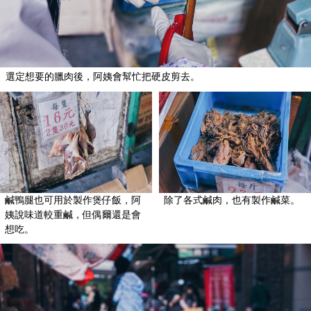
選定想要的臘肉後，阿姨會幫忙把硬皮剪去。
鹹鴨腿也可用於製作煲仔飯，阿
除了各式鹹肉，也有製作鹹菜。
姨說味道較重鹹，但偶爾還是會
想吃。