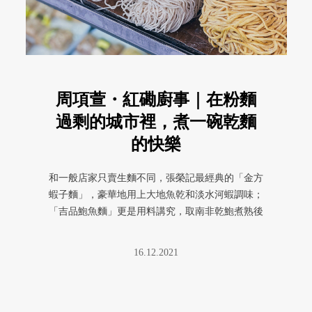
周項萱・紅磡廚事｜在粉麵
過剩的城市裡，煮一碗乾麵
的快樂
和一般店家只賣生麵不同，張榮記最經典的「金方
蝦子麵」，豪華地用上大地魚乾和淡水河蝦調味；
「吉品鮑魚麵」更是用料講究，取南非乾鮑煮熟後
磨泥混入麵粉製成⋯⋯
16.12.2021