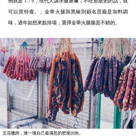
例就是 1：9，現代人講求健康嘛，不吃那麼肥的話，就
可以買特瘦。」金華火腿與黑椒則顧名思義是加料調
味，過年如想來點排場，選擇金華火腿腸是不錯的。
五花臘肉，揀一塊自己最滿意的肥瘦比例。