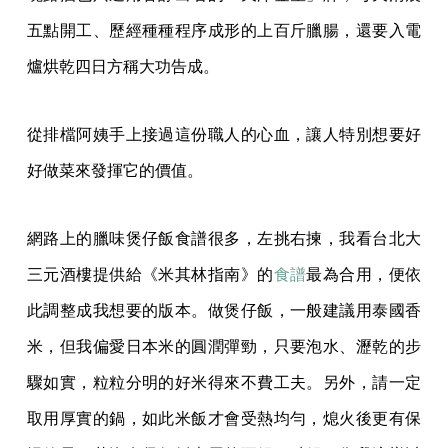
五點開工、歷經種種程序成形的上百斤臘腸，還要入電
爐烘乾四日方稱大功告成。
從排檔阿姨手上接過這份職人的心血，讓人特別想要好
好做菜來發揮它的價值。
網路上的臘味煲仔飯食譜很多，左挑右揀，我看台北大
三元酒樓提供給《米其林指南》的
食譜
最為合用，便依
此調整成我想要的版本。做煲仔飯，一般建議用泰國香
米，但我偏愛日本米的圓潤彈勁，只要泡水、瀝乾的步
驟如實，粒粒分明的好米得來不費工夫。另外，請一定
取用厚實的鍋，如此米飯才會受熱均勻，熄火後更有保