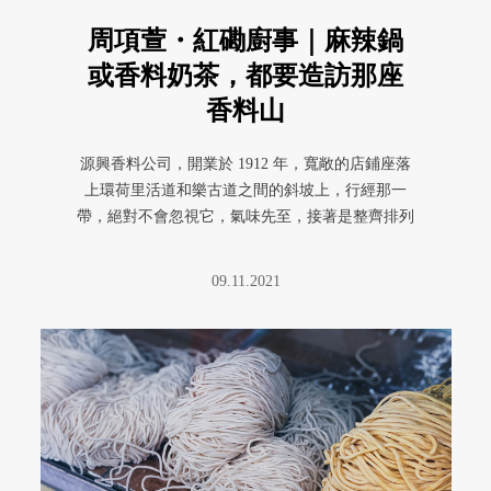
周項萱・紅磡廚事｜麻辣鍋
或香料奶茶，都要造訪那座
香料山
源興香料公司，開業於 1912 年，寬敞的店鋪座落
上環荷里活道和樂古道之間的斜坡上，行經那一
帶，絕對不會忽視它，氣味先至，接著是整齊排列
的香料山引人注目，視覺和 ...
09.11.2021