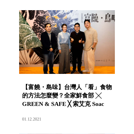
【富饒・島味】台灣人「看」食物
的方法怎麼變？全家鮮食部 ╳
GREEN & SAFE ╳ 索艾克 Soac
01.12.2021