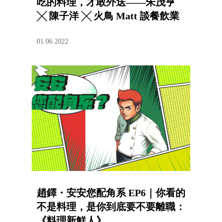
吃的料理，才敢外送——朱茂亨
╳ 陳子洋 ╳ 火鳥 Matt 談餐飲業
新想像
01.06.2022
趙鐸・安安您配角系 EP6｜你看的
不是料理，是你到底要不要離職：
《料理新鮮人》