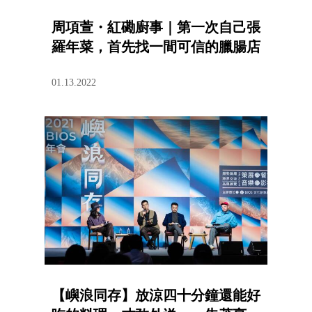
周項萱・紅磡廚事｜第一次自己張
羅年菜，首先找一間可信的臘腸店
01.13.2022
【嶼浪同存】放涼四十分鐘還能好