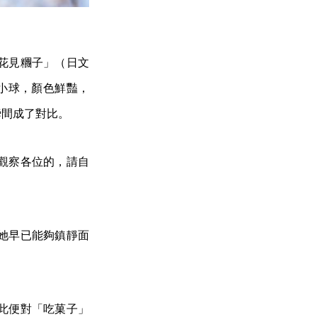
花見糰子」（日文
的小球，顏色鮮豔，
瞬間成了對比。
觀察各位的，請自
她早已能夠鎮靜面
此便對「吃菓子」