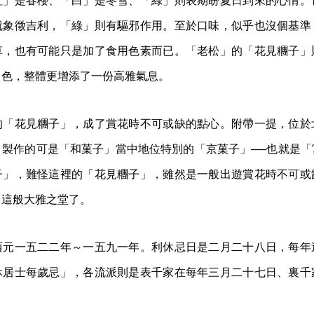
紅」是春櫻、「白」是冬雪、「綠」則表期盼夏日到來的心情。
就象徵吉利，「綠」則有驅邪作用。至於口味，似乎也沒個基準
草，也有可能只是加了食用色素而已。「老松」的「花見糰子」
白色，整體更增添了一份高雅氣息。
的「花見糰子」，成了賞花時不可或缺的點心。附帶一提，位於
，製作的可是「和菓子」當中地位特別的「京菓子」──也就是「
子」，難怪這裡的「花見糰子」，雖然是一般出遊賞花時不可或
」這般大雅之堂了。
西元一五二二年～一五九一年。利休忌日是二月二十八日，每年
休居士每歲忌」，各流派則是表千家在每年三月二十七日、裏千