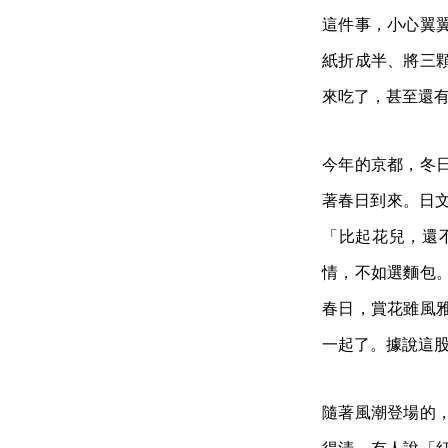
這件事，小心翼
紙折成半、將三
來吃了，甚至還
今年的京都，冬
著春日到來。日文有
「比起花兒，還
情，不如選麵包
春日，賞花雖風
一起了。據說這
隨著風潮登場的