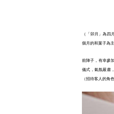
（「卯月」為四
個月的和菓子為
前陣子，有幸參
儀式，氣氛嚴肅
（招待客人的角