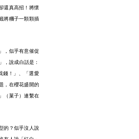
卻還真高招！將懷
籤將糰子一顆顆插
」，似乎有意催促
 ）」，說成白話是：
我錢！」、「選愛
題，在櫻花盛開的
」（菓子）連繫在
型的？似乎沒人說