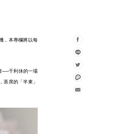
機，本專欄將以每
──千利休的一場
，茶席的「半東」