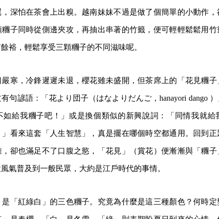
翼，深怕在茶會上出糗。越南妹妹不過是做了個簡單的小動作，
顆糰子同時從側邊夾攻，再抽出串著的竹籤，便可輕輕鬆鬆用竹
有餘裕，輕鬆享受三顆糰子的不同滋味呢。
日嚴寒，冷鋒遲遲未退，櫻花雖未盛開，但茶席上的「花見糰子
句諺語：「花より団子（はなよりだんご，hanayori dango
不如給我糰子吧！」或是換個類似的新興說詞：「同情我就給
。」看來這套「人生智慧」，真是擺在哪個時空都通用。回到正
雅，卻也滿足不了口腹之慾，「花見」（賞花）便漸漸與「糰子
股風氣普及到一般民眾，大約是江戶時代的事情。
，是「紅綠白」的三色糰子。究竟為什麼是這三種顏色？何時定