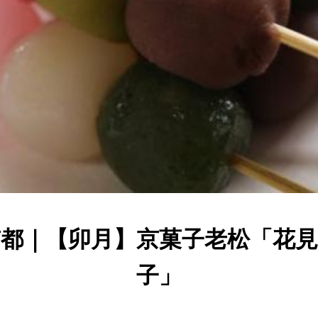
京都｜【卯月】京菓子老松「花見
子」