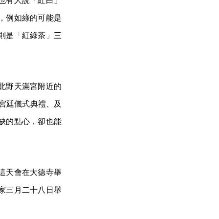
也有人說「紅白」
，例如綠的可能是
則是「紅綠茶」三
北野天滿宮附近的
宮廷儀式典禮、及
缺的點心，卻也能
這天會在大德寺舉
家三月二十八日舉