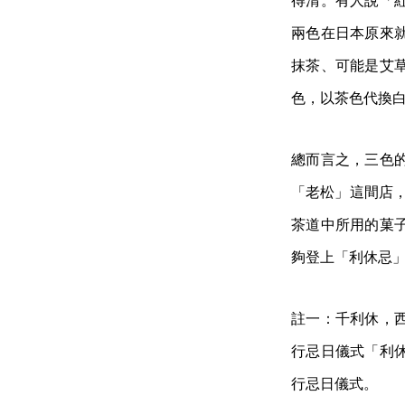
得清。有人說「
兩色在日本原來
抹茶、可能是艾
色，以茶色代換
總而言之，三色
「老松」這間店
茶道中所用的菓
夠登上「利休忌
註一：千利休，
行忌日儀式「利
行忌日儀式。