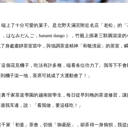
，端上了十分可愛的菓子。是北野天滿宮附近名店「老松」的「
はなみだんご，hanami dango ），竹籤上插著三顆圓滾滾
忘了身處肅靜茶室當中，與強調茶道精神「和敬清寂」的茶室，
「這個花見糰子，吃法有許多種，端看各位功力了。我等下不會
否則糰子滾一地，茶席可就成了大運動會了！」
是裏千家茶道學園的越南留學生，每日從早到晚的茶道修習，讓
湊過我耳邊，說：「看我做，要這樣吃！」
裏千家「初釜」茶會，切個「御菱葩」，卻弄得一身狼狽，我從