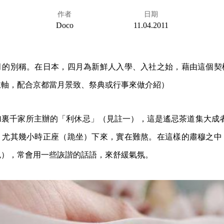
作者
日期
Doco
11.04.2011
月的別稱。在日本，四月為新鮮人入學、入社之始，藉由這個契
主軸，配合京都當月景致、祭典或行事來做介紹）
加裏千家所主辦的「利休忌」（見註一），這是遙忌茶道集大成者
，尤其幾小時正座（跪坐）下來，實在難熬。在這樣的肅穆之中
色），常會用一些詼諧的話語，來舒緩氣氛。