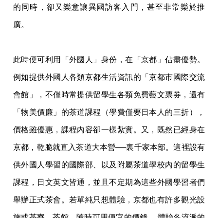
的同時，卻又樂意
讓異國訪客入門，甚至非常樂於推
廣。
此時便可利用「外國人」身份，在「京都」佔盡優勢。
例如提供外國人各類京都生活資訊的
「京都市國際交流
會館」，不僅時常提供留學生各類免費藝文票券，還有
「物美價廉」的茶
道課程（學費僅要日本人的三折），
價格雖優惠，課程內容卻一樣紮實。又，既然已經身在
京都，乾脆就直入茶道大本營──裏千家本部。這裡設有
供外國人學習的國際部、以及附屬
茶道學校內的留學生
課程，日文英文皆通，並且不定期為這些外國學習者們
舉辦正式茶會。
若單純只想體驗，京都也有許多觀光設
施或茶寮、茶館，隨時可用便宜的價錢， 體驗各流派的