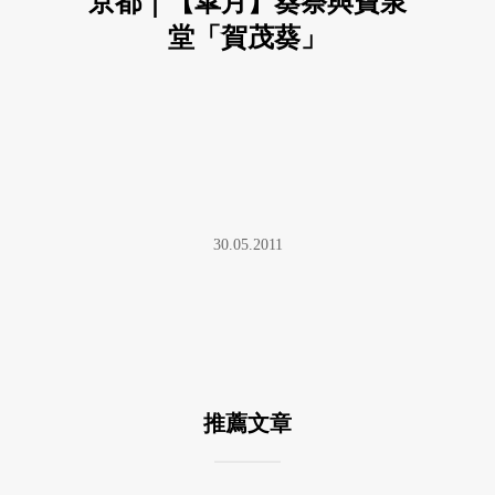
京都｜【皐月】葵祭與寶泉
堂「賀茂葵」
30.05.2011
推薦文章