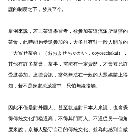
謹的制度之下，發展至今。
舉例來說，若非茶道學習者，欲參加茶道流派所舉辦的
茶會，此時能夠受邀參加的，大多只
有對一般人開放的
「大寄せ茶会」（おおよせちゃかい，ooyosechakai），
其
他有許多茶會、茶事，需擁有一定資歷，才會被允許
受邀參加。這些資訊，當然無法在一般
的大眾媒體上得
知，若不是身處流派當中，只怕無緣接觸。
因此不僅是對外國人、甚至就連對日本人來說，也會覺
得傳統文化門檻過高，不得其門而入
。不過從另一個角
度來說，京都人堅守自己的傳統文化、並為此感到自傲