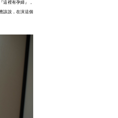
『這裡有孕婦』，
應該說，在演這個