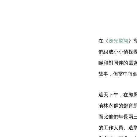
在《
逆光飛翔
》
們組成小小偵探
瞞和對同伴的需
故事，但當中每
這天下午，在颱
演林永群的鄧育
而比他們年長兩
的工作人員、造