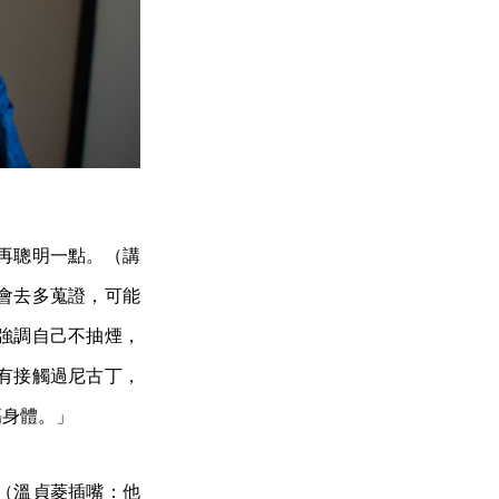
再聰明一點。（講
會去多蒐證，可能
強調自己不抽煙，
有接觸過尼古丁，
傷身體。」
（溫貞菱插嘴：他