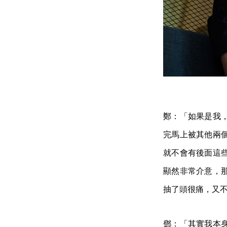
鄭：「如果是我
完馬上被其他兩
就不會有後面這
顯然非常介意，
抽了頭很痛，又
鄧：「其實我本