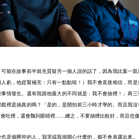
，可能在故事前半就先質疑另一個人說的話了，因為我比葉一凱
個人虧，他趕緊補充：只有一點點啦！）我不會直接相信，而是
些事情發生。還有我跟他最大的不同就是：我不會抽煙！」再三
那戲裡是抽真的嗎？「是的，是開拍前三小時才學的。而且我沒
不會吐煙，還會飄到眼睛裡……總之，不要抽煙比較好，而且也
身也是個壓抑的人，我哭或我很開心什麼的，都不會表露出來。