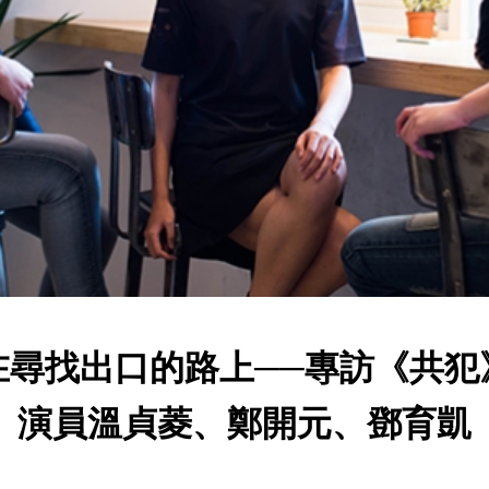
在尋找出口的路上──專訪《共犯
演員溫貞菱、鄭開元、鄧育凱