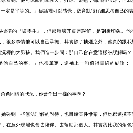
大家看到。他可以跟同學聊天、打球、混熟，都混得很好，但就
不一定是平等的。」從話裡可以感覺，鄧育凱很仔細思考自己的
很標準的『壞學生』，但那種壞其實是誤解，是刻板印象。他
人，很多事情他可以自己承擔。其實除了抽煙之外，他真的跟我
達沉穩的大男孩。我們進一步問：那自己會在意這樣被誤解嗎？
是他自己的事。」他很篤定，還補上一句值得畫線的結論：
和角色同樣的狀況，你會作出一樣的事嗎？
，她碰到一些無法理解的對待，也目睹某件慘案，但她都選擇不
楚，在意外現場也會去陪伴、去幫助那個人。其實我比我的角色