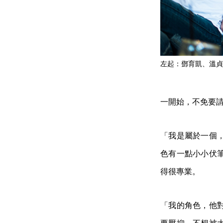
左起：鄧育凱、溫貞
一開始，不免要
「我是屬於一個
色有一點小小伏
得很專業。
「我的角色，他