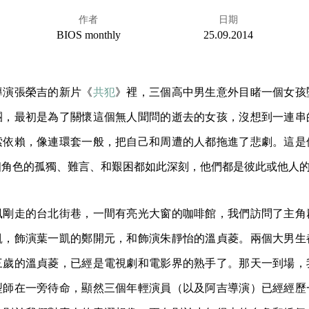
作者
日期
BIOS monthly
25.09.2014
導演張榮吉的新片《
共犯
》裡，三個高中男生意外目睹一個女孩
團，最初是為了關懷這個無人聞問的逝去的女孩，沒想到一連串
索依賴，像連環套一般，把自己和周遭的人都拖進了悲劇。這是
個角色的孤獨、難言、和艱困都如此深刻，他們都是彼此或他人
風剛走的台北街巷，一間有亮光大窗的咖啡館，我們訪問了主角
凱，飾演葉一凱的鄭開元，和飾演朱靜怡的溫貞菱。兩個大男生
三歲的溫貞菱，已經是電視劇和電影界的熟手了。那天一到場，
型師在一旁待命，顯然三個年輕演員（以及阿吉導演）已經經歷