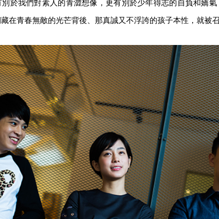
有別於我們對素人的青澀想像，更有別於少年得志的自負和嬌氣
們藏在青春無敵的光芒背後、那真誠又不浮誇的孩子本性，就被