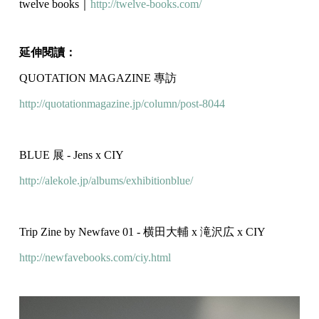
twelve books｜
http://twelve-books.com/
延伸閱讀：
QUOTATION MAGAZINE 專訪
http://quotationmagazine.jp/co
lumn/post-8044
BLUE 展 - Jens x CIY
http://alekole.jp/albums/exhib
itionblue/
Trip Zine by Newfave 01 - 横田大輔 x 滝沢広 x CIY
http://newfavebooks.com/ciy.
html