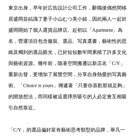
東京出身，早年於広告設計公司工作，辭職後偶然間移
居盛岡並結識
了妻子小山むつ美小姐，因此兩人一起於
盛岡開始了個人選貨品牌店
。起初以「Apartment」為
名，營運項目包含服裝、選品、
写真選書，藝術性的思
維及獨到的選品眼光，
已於短短數年間累積了許多文化
與藝術資源。幾年前，
隨著空間搬遷以新店名「C/Y」
重新出發，更增加了展覽空間，
分享自身熱愛的写真藝
術。「Choice is yours」傳遞著「只要你喜歡那就足夠」
的開放想法，而同樣被
這選擇所吸引的人必定會互相吸
引自然靠近。
「C/Y」的選品偏好富有藝術思考類型的品牌，舉凡一