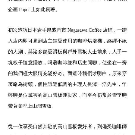
企画 Paper 上如此寫著。
初次造訪日本岩手県盛岡市 Nagasawa Coffee 店鋪，
一踏
入店內即可見到店主鍾愛使用的咖啡烘培機，絡繹不絕
的人潮，
與諸多熱愛滑板與戶外雪板人士前來，人手一
塊板子隨意擺放，
喝著咖啡並和店主閒聊，使坐在一旁
的我們瞪大眼睛充滿好奇。
而這時我們才明白，原來穿
著略為街頭，
個性謙遜低調的主理人長澤一浩先生，
年
輕時是位厲害的高山雪板運動家，
而至今仍常於雪季時
帶著咖啡上山溜雪板。
從一位享受自然奔馳的高山雪板愛好者，
到備受咖啡師