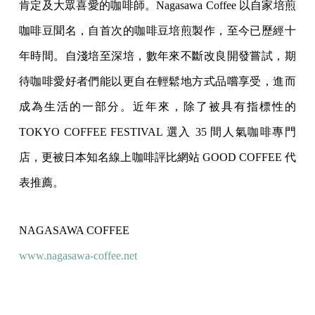
肯定及大眾喜愛的咖啡師。Nagasawa Coffee 以自家培煎
咖啡豆聞名，自首次的咖啡豆培煎製作，
至今已歷經十
年時間。自淺培至深培，數年來不斷改良開發嘗試，
期
待咖啡愛好者們能以更自在輕鬆地方式品嚐享受，
進而
成為生活的一部分。近年來，除了被具有指標性的
TOKYO COFFEE FESTIVAL 選入 35 間人氣咖啡專門
店，
更被日本知名線上咖啡評比網站 GOOD COFFEE 代
表推薦。
NAGASAWA COFFEE
www.nagasawa-coffee.net