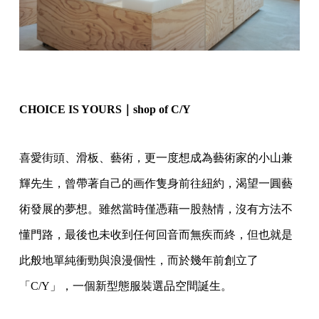
CHOICE IS YOURS｜shop of C/Y
喜愛街頭、滑板、藝術，更一度想成為藝術家的小山兼
輝先生，
曾帶著自己的画作隻身前往紐約，渴望一圓藝
術發展的夢想。
雖然當時僅憑藉一股熱情，沒有方法不
懂門路，最後也未收到任何回
音而無疾而終，但也就是
此般地單純衝勁與浪漫個性，
而於幾年前創立了
「C/Y」，一個新型態服裝選品空間誕生。