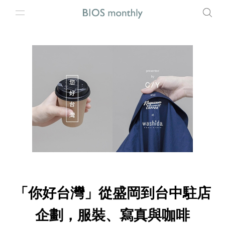
「你好台灣」從盛岡到台中駐店
企劃，服裝、寫真與咖啡