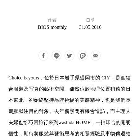
作者
日期
BIOS monthly
31.05.2016
Choice is yours，位於日本岩手県盛岡市的 CIY，是個結
合服裝及写真
的藝術空間。雖然位於地理位置稍遠的日
本東北，卻始終堅持品牌挑
惕的美感精神，也是我們長
期默默注目的對象。
去年偶然間有機會造訪，而主理人
夫婦也恰巧因旅行來到washi
da HOME，一拍即合的開朗
個性，期待將服裝與藝術思考的相關經驗
及事物傳遞給