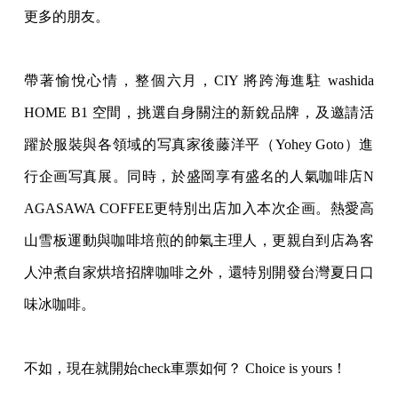
更多的朋友。
帶著愉悅心情，整個六月，CIY 將跨海進駐 washida
HOME B1 空間，挑選自身關注的新銳品牌，及邀請活
躍於服裝與各領域的
写真家後藤洋平（Yohey Goto）進
行企画写真展。同時，於盛岡享有盛名的人氣咖啡店N
AGASAWA COFFEE更特別出店加入本次企画。熱愛高
山雪板運動與咖啡培
煎的帥氣主理人，更親自到店為客
人沖煮自家烘培招牌咖啡之外，
還特別開發台灣夏日口
味冰咖啡。
不如，現在就開始check車票如何？ Choice is yours！