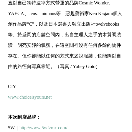
直以自己獨
特速率方式營運的品牌Cosmic Wonder、
YAECA、Jens、niuhans等，
惡趣藝術家Ken Kagami個人
創作品牌“C”，以及日本選書與独立出版社tw
elvebooks
等。於盛岡的店舖空間內，出自主理人之手的木
質調裝
潢，明亮安靜的氣氛，在這空間裡沒有任何多餘的物件
存在。
但你卻能以任何的方式來述說服裝，
也能夠以自
由的路徑向写真靠近。（写真 / Yohey Goto）
CIY
www.choiceisyours.net
本次到店品牌：
5W｜
http://www.5wfzmx.com/