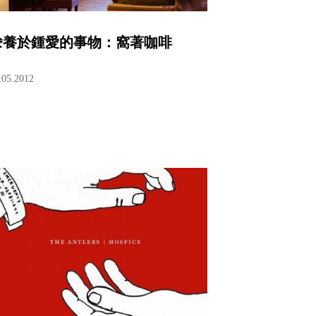
豢養於鍾愛的事物：窩著咖啡
.05.2012