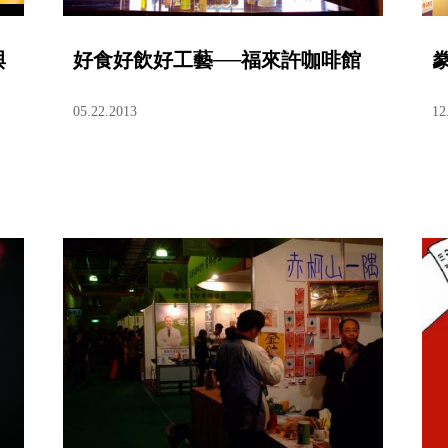
與
好食好飲好工藝──福來許咖啡館
05.22.2013
12