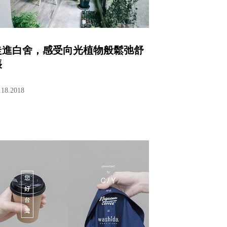
走進白舍，感受向光植物般鬆弛舒
張
.18.2018