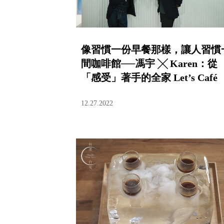
像習慣一份早餐那樣，讓人習慣
間咖啡館──馮宇 ╳ Karen：從
「感受」著手的全家 Let’s Café
PLUS
12.27.2022