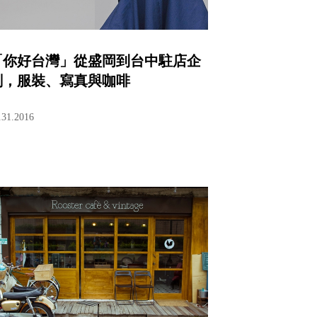
「你好台灣」從盛岡到台中駐店企
劃，服裝、寫真與咖啡
.31.2016