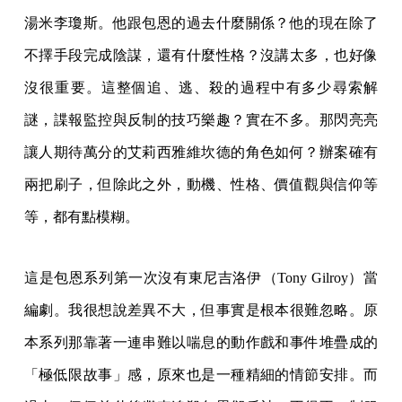
湯米李瓊斯。他跟包恩的過去什麼關係？他的現在除了
不擇手段完成陰謀，還有什麼性格？沒講太多，也好像
沒很重要。這整個追、逃、殺的過程中有多少尋索解
謎，諜報監控與反制的技巧樂趣？實在不多。那閃亮亮
讓人期待萬分的艾莉西雅維坎德的角色如何？辦案確有
兩把刷子，但除此之外，動機、性格、價值觀與信仰等
等，都有點模糊。
這是包恩系列第一次沒有東尼吉洛伊（Tony Gilroy）當
編劇。我很想說差異不大，但事實是根本很難忽略。原
本系列那靠著一連串難以喘息的動作戲和事件堆疊成的
「極低限故事」感，原來也是一種精細的情節安排。而