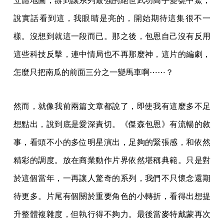
立體地圖，辦到讓系列最強的絕世武功高手變甕中鱉，
說實話看到這，我眼睛是亮的，開始期待這集很不一
樣。沒想到就這一段而已。那之後，包恩自己沒有反用
這些科技反擊，連中情局也不再那麼神，這片的編劇，
怎麼只把南瓜的前面三分之一變馬車啊⋯⋯？
然而，就像我前兩篇文章都說了，即使我有這麼多不足
想點出，說到底是愛深責切。《傑森包恩》有流暢的敘
事，看頭不小的多位明星演出，足夠的緊張感，和依然
精彩的調度。放在商業動作片界依然堪稱典範。只是對
於這個當年，一再讓人驚奇的系列，我們不只懷念還期
待更多。片尾有個關於重要角色的小轉折，看得出想提
升整體複雜度，但執行得不夠力。最後當麥特戴蒙再次