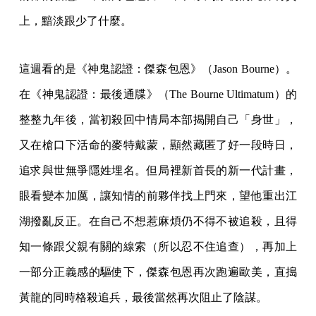
上，黯淡跟少了什麼。
這週看的是《神鬼認證：傑森包恩》（Jason Bourne）。
在《神鬼認證：最後通牒》（The Bourne Ultimatum）的
整整九年後，當初殺回中情局本部揭開自己「身世」，
又在槍口下活命的麥特戴蒙，顯然藏匿了好一段時日，
追求與世無爭隱姓埋名。但局裡新首長的新一代計畫，
眼看變本加厲，讓知情的前夥伴找上門來，望他重出江
湖撥亂反正。在自己不想惹麻煩仍不得不被追殺，且得
知一條跟父親有關的線索（所以忍不住追查），再加上
一部分正義感的驅使下，傑森包恩再次跑遍歐美，直搗
黃龍的同時格殺追兵，最後當然再次阻止了陰謀。