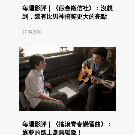
每週影評｜《假會徵信社》：沒想
到，還有比男神搞笑更大的亮點
27.06.2016
每週影評｜《搖滾青春戀習曲》：
逐夢的路上毫無猶豫！