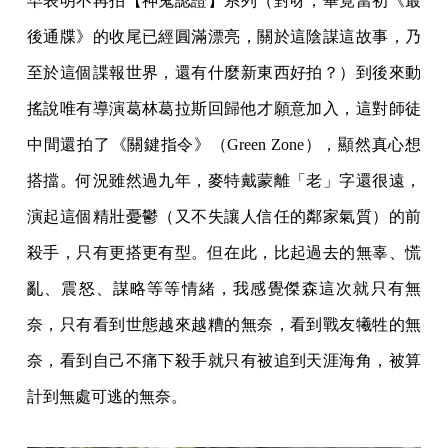
早表明不再拍【神鬼認證】系列（對呀，畢竟當初《最
後通牒》的收尾已經圓滿漂亮，關於這陰謀這故事，乃
至於這個諜報世界，還有什麼新東西好拍？）到後來動
搖說唯有導演葛林葛拉斯回歸他才願意加入，這對師徒
中間還拍了《關鍵指令》（Green Zone），顯然真心想
搭擋。何況雖然過九年，麥特戴蒙離「老」字還很遠，
演起這個精壯憂鬱（又不失讓人信任的鄰家氣質）的前
殺手，只有更搭更有型。但在此，比起過去的無辜、慌
亂、震怒、謀略等等情緒，我感覺傑森這次就只有無
奈，只有看到世態越來越糟的無奈，看到戰友犧牲的無
奈，看到自己不痛下殺手就只有被追到天涯海角，被算
計到無處可逃的無奈。