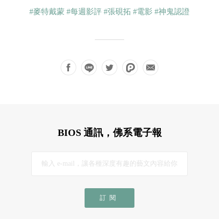
#麥特戴蒙
#每週影評
#張硯拓
#電影
#神鬼認證
BIOS 通訊，佛系電子報
訂閱