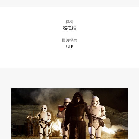
撰稿
張硯拓
圖片提供
UIP