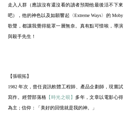
走入人群（應該沒有還沒看的讀者預期他最後活不下來
吧），他的神色以及如願響起〈Extreme Ways〉的 Moby
歌聲，都讓我覺得籠罩一層無奈。真有點可惜唉，導演
與殺手先生！
【張硯拓】
1982 年次，曾任資訊軟體工程師、產品企劃師，現嘗試
寫作。經營部落格
【時光之硯】
多年，文章以電影心得
為主；信仰：「美好的回憶就是我的神。」