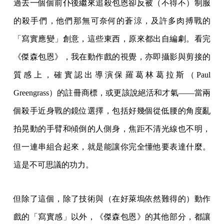
過去一個個前仆後繼來追殺包恩卻反被（不得不）制服
的殺手們，他們那無可奈何的蒼涼，及許多肉搏戰的
「寫實應變」創意，這些東西，原來都出自編劇。看完
《傑森包恩》，我在動作戲的視覺，亦即攝影與剪接的
質感上，確實認出導演保羅葛林葛拉斯（Paul
Greengrass）的註冊商標，或更該說絕活和才氣——當兩
個殺手近身戰的鏡位選擇，包括好幾個從低腰的角度亂
拍晃動的手臂和傾倒的人側身，焦距不清光線也不明，
但一連串組合起來，就是能讓你完全懂他要表達什麼。
這是不可思議的功力。
但除了這個，除了技術與（在好萊塢依然難得的）動作
戲的「寫實感」以外，《傑森包恩》的其他部分，都讓