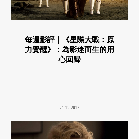
每週影評｜《星際大戰：原
力覺醒》：為影迷而生的用
心回歸
21.12.2015