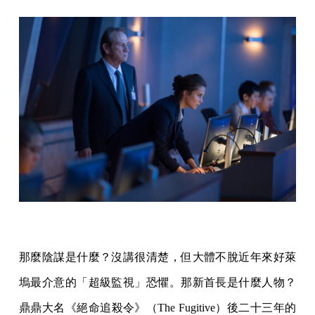
那麼陰謀是什麼？沒講很清楚，但大體不脫近年來好萊
塢最介意的「超級監視」恐懼。那新首長是什麼人物？
鼎鼎大名《絕命追殺令》（The Fugitive）後二十三年的