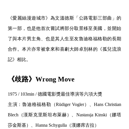
《愛麗絲漫遊城市》為文溫德斯「公路電影三部曲」的
第一部，也是他首次嘗試將部分取景移至美國，並開始
了與本片男主角、也是其人生至友魯迪格福格勒的長期
合作。本片亦常被拿來和喜劇大師卓別林的《孤兒流浪
記》相比。
《歧路》Wrong Move
1975 / 103min / 德國電影獎最佳導演等六項大獎
主演：魯迪格福格勒（Rüdiger Vogler）、Hans Christian
Blech（漢斯克里斯坦布萊赫）、Nastassja Kinski（娜塔
莎金斯基）、Hanna Schygulla（漢娜席古拉）