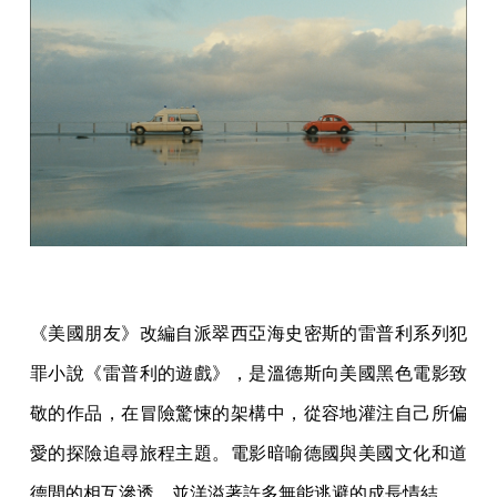
《美國朋友》改編自派翠西亞海史密斯的雷普利系列犯
罪小說《雷普利的遊戲》，是溫德斯向美國黑色電影致
敬的作品，在冒險驚悚的架構中，從容地灌注自己所偏
愛的探險追尋旅程主題。電影暗喻德國與美國文化和道
德間的相互滲透，並洋溢著許多無能逃避的成長情結。