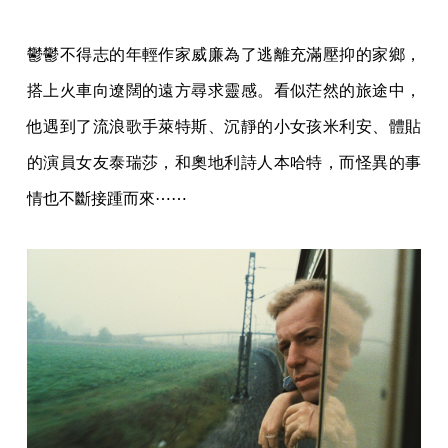
鬱鬱不得志的年輕作家威廉為了逃離充滿壓抑的家鄉，
搭上火車向遼闊的遠方尋求靈感。看似茫然的旅途中，
他遇到了流浪歌手萊特斯、沉靜的小女孩米利安、體貼
的演員女友泰瑞莎，和奧地利詩人本哈特，而怪異的事
情也不斷接踵而來⋯⋯