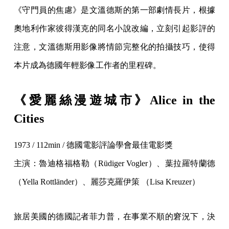
《守門員的焦慮》是文溫德斯的第一部劇情長片，根據
奧地利作家彼得漢克的同名小說改編，立刻引起影評的
注意，文溫德斯用影像將情節完整化的拍攝技巧，使得
本片成為德國年輕影像工作者的里程碑。
《愛麗絲漫遊城市》Alice in the
Cities
1973 / 112min / 德國電影評論學會最佳電影獎
主演：魯迪格福格勒（Rüdiger Vogler）、葉拉羅特蘭德
（Yella Rottländer）、麗莎克羅伊策 （Lisa Kreuzer）
旅居美國的德國記者菲力普，在事業不順的窘況下，決