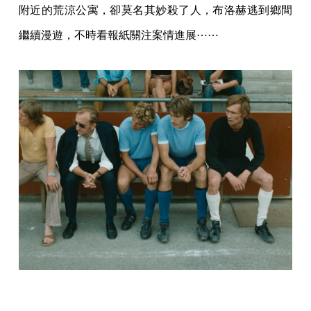
附近的荒涼公寓，卻莫名其妙殺了人，布洛赫逃到鄉間
繼續漫遊，不時看報紙關注案情進展⋯⋯