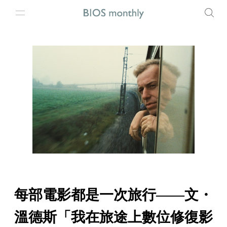
每部電影都是一次旅行——文・
溫德斯「我在旅途上數位修復影