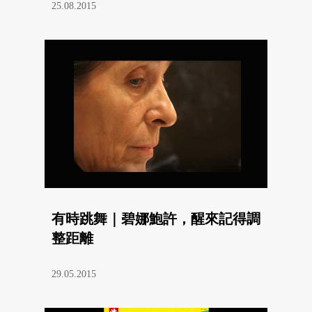
25.08.2015
有時跳舞｜碧娜鮑許，醒來記得調
整距離
29.05.2015