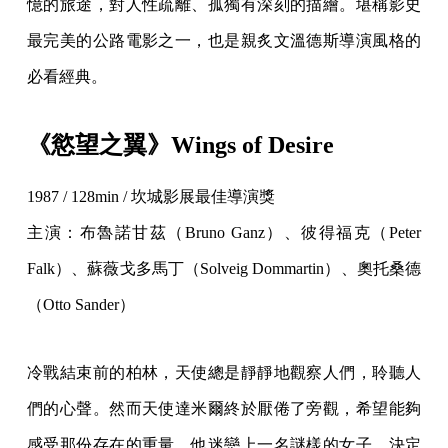
憶的旅途，對人性疏離、孤獨有深刻的描繪。堪稱影史
最完美的公路電影之一，也是親炙文溫德斯導演風格的
必看經典。
《慾望之翼》Wings of Desire
1987 / 128min / 坎城影展最佳導演獎
主演：布魯諾甘茲（Bruno Ganz）、彼得福克（Peter
Falk）、蘇薇戈多馬丁（Solveig Dommartin）、奧托桑德
（Otto Sander）
冷戰結束前的柏林，天使總是靜靜地觀察人們，聆聽人
們的心聲。然而天使達米爾終於厭倦了旁觀，希望能夠
感受那份存在的重量，他迷戀上一名謎樣的女子，決定