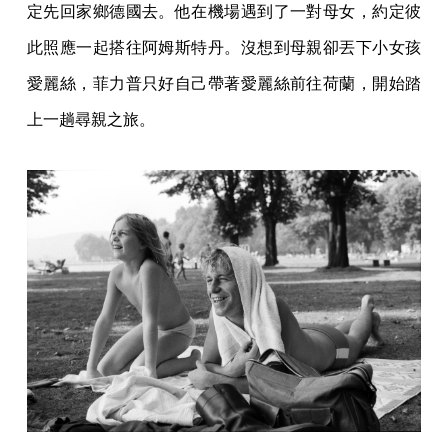
定先回家鄉德國去。他在機場遇到了一對母女，約定彼
此照應一起搭往阿姆斯特丹。沒想到母親卻丟下小女孩
愛麗絲，菲力普只好自己帶著愛麗絲前往荷蘭，開始踏
上一趟尋親之旅。