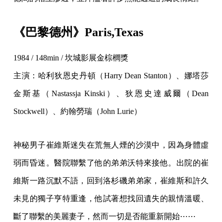
《巴黎德州》Paris,Texas
1984 / 148min / 坎城影展金棕櫚獎
主演：哈利狄恩史丹頓（Harry Dean Stanton）、娜塔莎
金斯基（Nastassja Kinski）、狄恩史達威爾（Dean
Stockwell）、約翰勞瑞（John Lurie）
神秘男子崔維斯迷失在荒無人煙的沙漠中，因為身體虛
弱而昏迷。醫院聯繫了他的弟弟沃特來接他。出院的崔
維斯一路沉默不語，回到洛杉磯弟弟家，崔維斯和許久
未見的獨子亨特重逢，他試著想找回遺失的親情溫暖、
斷了聯繫的美麗妻子，然而一切是否能重新開始⋯⋯