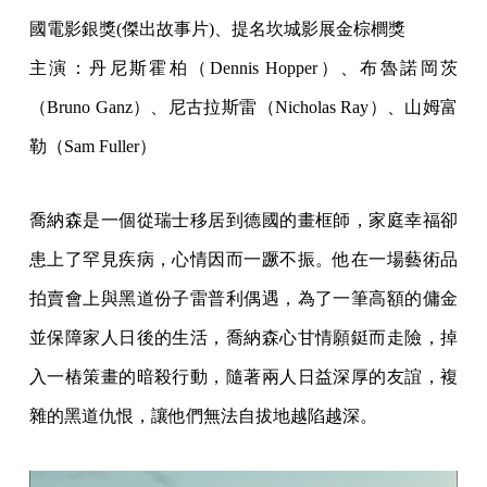
國電影銀獎(傑出故事片)、提名坎城影展金棕櫚獎
主演：丹尼斯霍柏（Dennis Hopper）、布魯諾岡茨
（Bruno Ganz）、尼古拉斯雷（Nicholas Ray）、山姆富
勒（Sam Fuller）
喬納森是一個從瑞士移居到德國的畫框師，家庭幸福卻
患上了罕見疾病，心情因而一蹶不振。他在一場藝術品
拍賣會上與黑道份子雷普利偶遇，為了一筆高額的傭金
並保障家人日後的生活，喬納森心甘情願鋌而走險，掉
入一樁策畫的暗殺行動，隨著兩人日益深厚的友誼，複
雜的黑道仇恨，讓他們無法自拔地越陷越深。