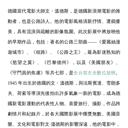
德國當代電影大師文・溫德斯，是德國新浪潮電影的推
動者，也是公路詩人。他的電影風格清新抒情、運鏡優
美，具有流浪與疏離的影像氛圍。此次影展中將放映他
的早期作品，包括：著名的公路三部曲——《愛麗絲漫
遊城市》、《歧路》、《公路之王》，最為影迷熟知的
《慾望之翼》、《巴黎德州》，以及《美國朋友》、
《守門員的焦慮》等共七部，是
全台首次全數位放映
。
1945 年出生於德國的文・溫德斯，與法斯賓達、雪朗多
夫、荷索等導演先後拍出許多氣象一新的電影，成為德
國新電影運動的代表性人物。喜愛旅行、攝影，作品跨
劇情片和紀錄片，於各大國際影展中獲獎無數。美國音
樂、文化和電影對文‧溫德斯的影響深遠，他的電影中，