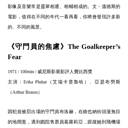
影像及音樂常是靈犀相通、相輔相成的。文・溫德斯的
電影，值得在不同的年代一看再看，你將會發現許多新
的、不同的風景。
《守門員的焦慮》The Goalkeeper’s
Fear
1971 / 100min / 威尼斯影展影評人費比西獎
主演：Erika Pluhar（艾瑞卡普魯哈）、亞瑟布勞斯
（Arthur Brauss）
因犯規被罰出場的守門員布洛赫，在維也納街頭漫無目
的地閒逛，遇到戲院售票員葛蘿莉亞，跟蹤她到飛機場