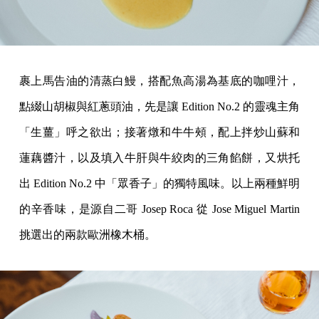
裹上馬告油的清蒸白鰻，搭配魚高湯為基底的咖哩汁，
點綴山胡椒與紅蔥頭油，先是讓 Edition No.2 的靈魂主角
「生薑」呼之欲出；接著燉和牛牛頰，配上拌炒山蘇和
蓮藕醬汁，以及填入牛肝與牛絞肉的三角餡餅，又烘托
出 Edition No.2 中「眾香子」的獨特風味。以上兩種鮮明
的辛香味，是源自二哥 Josep Roca 從 Jose Miguel Martin
挑選出的兩款歐洲橡木桶。