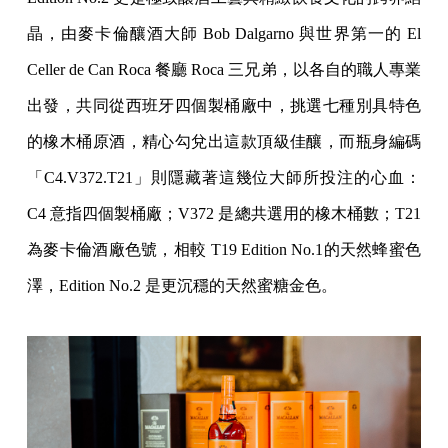
晶，由麥卡倫釀酒大師 Bob Dalgarno 與世界第一的 El
Celler de Can Roca 餐廳 Roca 三兄弟，以各自的職人專業
出發，共同從西班牙四個製桶廠中，挑選七種別具特色
的橡木桶原酒，精心勾兌出這款頂級佳釀，而瓶身編碼
「C4.V372.T21」則隱藏著這幾位大師所投注的心血：
C4 意指四個製桶廠；V372 是總共選用的橡木桶數；T21
為麥卡倫酒廠色號，相較 T19 Edition No.1的天然蜂蜜色
澤，Edition No.2 是更沉穩的天然蜜糖金色。