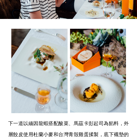
下一道以緬因龍蝦搭配酸菜、馬茲卡彭起司為餡料，外
層餃皮使用杜蘭小麥和台灣青殼雞蛋揉製，底下襯墊的