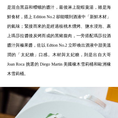
是混合黑蒜和蠑螺的醬汁，最後淋上龍蝦羹湯，雖是海
鮮食材，搭上 Edition No.2 卻能嚐到酒液中「新鮮木材」
的氣味；緊接而來的是經過核桃木燻烤、鹽水浸泡、裹
上瑪莎拉醬後炭烤而成的黑豬腹肉，一旁搭配瑪莎拉酒
醬汁與榛果醬，佐以 Edtion No.2 立即喚出酒液中甜美溫
潤的「太妃糖」口感。木材與太妃糖，則是出自大哥
Joan Roca 挑選的 Diego Martin 美國橡木雪莉桶和歐洲橡
木雪莉桶。