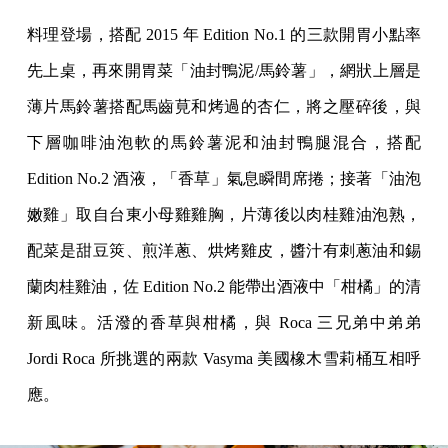
料理登場，搭配 2015 年 Edition No.1 的三款開胃小點率
先上桌，再來開胃菜「油封鴨泥/馬鈴薯」，網狀上層是
薄片馬鈴薯搭配馬齒莧和烤過的杏仁，將之壓碎後，與
下層咖啡油泡軟的馬鈴薯泥和油封鴨腿混合，搭配
Edition No.2 酒液，「香草」氣息瞬間席捲；接著「油泡
嫩雞」取自台東小母雞雞胸，片薄後以肉桂雞油泡熟，
配菜是甜豆筴、煎洋蔥、烘烤雞皮，醬汁有刺蔥油和錫
蘭肉桂雞油，佐 Edition No.2 能帶出酒液中「柑橘」的清
新風味。活潑的香草與柑橘，與 Roca 三兄弟中弟弟
Jordi Roca 所挑選的兩款 Vasyma 美國橡木雪莉桶互相呼
應。