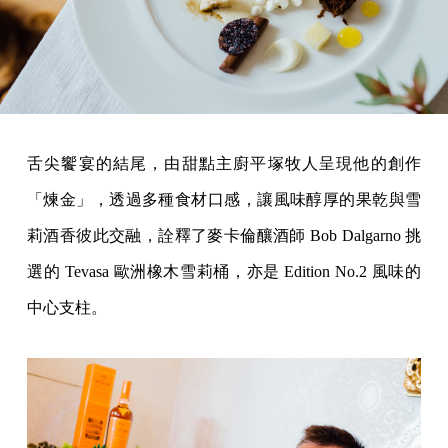
舌尖饗宴的結尾，由甜點主廚平塚牧人呈現他的創作
「煉金」，透過多種食材口感，讓風味醇厚的果乾與雪
莉酒香彼此交融，詮釋了麥卡倫釀酒師 Bob Dalgarno 挑
選的 Tevasa 歐洲橡木雪莉桶，亦是 Edition No.2 風味的
中心支柱。