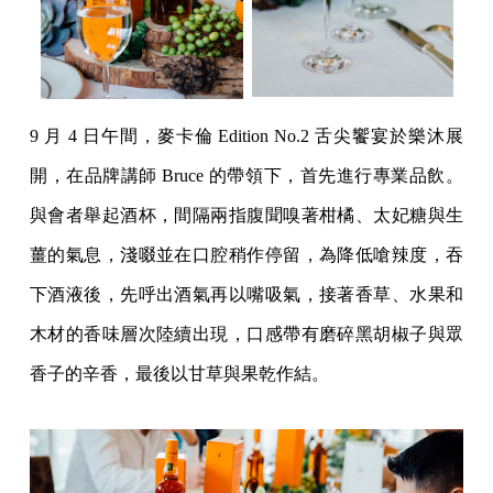
9 月 4 日午間，麥卡倫 Edition No.2 舌尖饗宴於樂沐展
開，在品牌講師 Bruce 的帶領下，首先進行專業品飲。
與會者舉起酒杯，間隔兩指腹聞嗅著柑橘、太妃糖與生
薑的氣息，淺啜並在口腔稍作停留，為降低嗆辣度，吞
下酒液後，先呼出酒氣再以嘴吸氣，接著香草、水果和
木材的香味層次陸續出現，口感帶有磨碎黑胡椒子與眾
香子的辛香，最後以甘草與果乾作結。