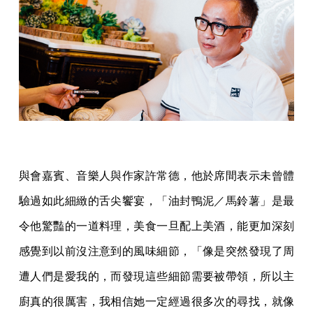
與會嘉賓、音樂人與作家許常德，他於席間表示未曾體
驗過如此細緻的舌尖饗宴，「油封鴨泥／馬鈴薯」是最
令他驚豔的一道料理，美食一旦配上美酒，能更加深刻
感覺到以前沒注意到的風味細節，「像是突然發現了周
遭人們是愛我的，而發現這些細節需要被帶領，所以主
廚真的很厲害，我相信她一定經過很多次的尋找，就像