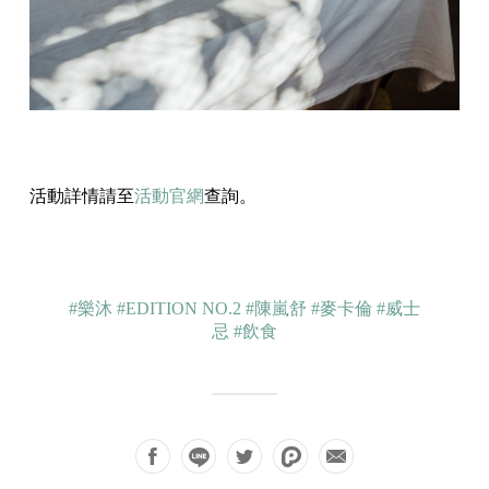
活動詳情請至
活動官網
查詢。
#樂沐
#EDITION NO.2
#陳嵐舒
#麥卡倫
#威士
忌
#飲食