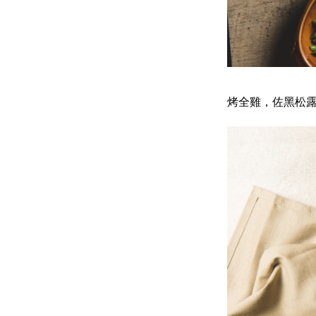
烤全雞，佐黑松