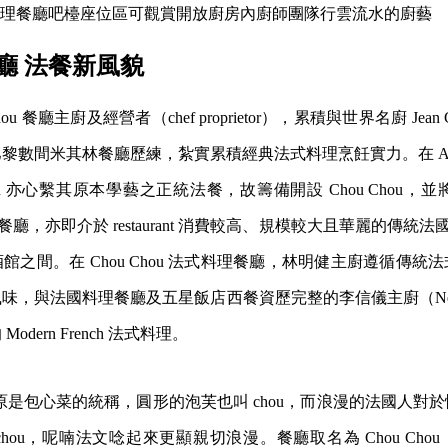
 法式料理餐廳吧檯座位區可觀賞開放廚房內廚師團隊行雲流水的廚藝
廳
法餐新風貌
ou 餐廳主廚及經營者（chef proprietor），累積與世界名廚 Jean Ge
黎數間米其林餐廳歷練，紮實累積經典法式料理烹飪實力。在 AC
in 亦心繫其原本學藝之正統法餐，故籌備開設 Chou Chou，並將
登法式餐廳，亦即介於 restaurant 消費較高、規模較大且華麗的傳統法國餐
館之間。在 Chou Chou 法式料理餐廳，林明健主廚遵循傳統
味，與法國料理餐廳及五星飯店西餐資歷完整的李信儀主廚（Ne
dern French 法式料理。
文中原是包心菜的統稱，圓形的泡芙也叫 chou，而浪漫的法國人對
uchou，呢喃法文唸起來更顯親切浪漫。餐廳取名為 Chou Ch