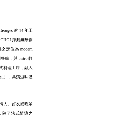
orges 逾 14 年工
HOI 揮灑無限創
之定位為 modern
廳，與 bistro 輕
法式料理工序，融入
il），共演滋味濃
於情人、好友或晚輩
ou，除了法式情懷之