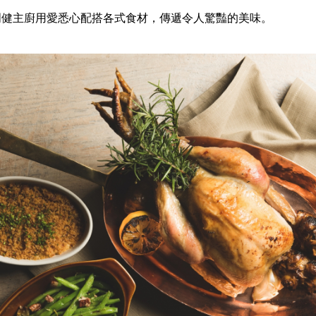
明健主廚用愛悉心配搭各式食材，傳遞令人驚豔的美味。