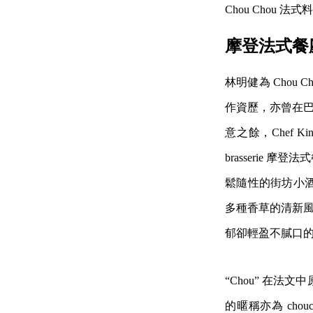
Chou Chou
摩登法式餐
林明健為 Chou Ch
作資歷，亦曾在巴
意之餘，Chef K
brasserie 摩
鬆隨性的街坊小酒
多種香草的清新風
郁卻輕盈不膩口的 Mo
“Chou” 在法
的暱稱亦為 cho