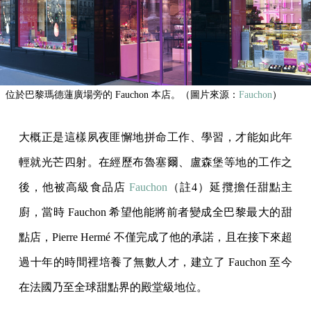
位於巴黎瑪德蓮廣場旁的 Fauchon 本店。（圖片來源：
Fauchon
）
大概正是這樣夙夜匪懈地拼命工作、學習，才能如此年
輕就光芒四射。在經歷布魯塞爾、盧森堡等地的工作之
後，他被高級食品店
Fauchon
（註4）延攬擔任甜點主
廚，當時 Fauchon 希望他能將前者變成全巴黎最大的甜
點店，Pierre Hermé 不僅完成了他的承諾，且在接下來超
過十年的時間裡培養了無數人才，建立了 Fauchon 至今
在法國乃至全球甜點界的殿堂級地位。