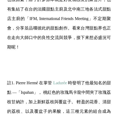
有集結了在台的法國甜點主廚及北中南三地各法式甜點
店主廚的「IFM, International Friends Meeting」不定期聚
會，分享並品嚐彼此的甜點創作。看來台灣甜點界也正
在走向大師口中的良性交流與競爭，接下來想必盛況可
期呢！
註1. Pierre Hermé 在掌管
Ladurée
時發明了他最知名的甜
點 —「Ispahan」， 桃紅色的玫瑰馬卡龍中間夾了玫瑰荔
枝甘納許，加上新鮮荔枝與覆盆子。 輕盈的花香、清甜
的荔枝、以及覆盆子的果酸，這三種元素的組合成為