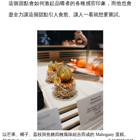
這個甜點會如何激起品嚐者的各種感官印象，而他也會
盡全力讓這個甜點引人食慾、讓人一看就想要嘗試。
以芒果、椰子、荔枝與焦糖四種風味組合而成的 Mahogany 蛋糕。