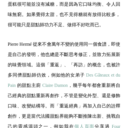
蛋糕很可能並沒有減糖，而是因為它口味均衡、令人回
味無窮。如果覺得太甜，也不見得糖就有放得比較多，
很可能只是甜點師功力不足、做得不好吃而已。
Pierre Hermé 從來不會萬年不變的使用同一個食譜，即使
是自己的發明，他也總是不斷思考修正，並致力拓展新
的味覺領域。這個「重返」、「再訪」的概念，也被許
多同儕甜點師仿效，例如他的女弟子
Des Gâteaux et du
Pain
的甜點主廚
Claire Damon
，幾乎每年都會重新將自
己經典的甜點重新再創作，不管是變化外型、還是修飾
口味、改變結構等。而「重返經典」再加入自己的詮釋
創作，更是當代法國甜點界能夠不斷推陳出新、挑戰自
己的靈感源頭之一，例如我在
個人頁面
分享過
Four