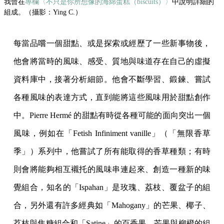
我曾在
專欄〈不只是你所想像的海綿蛋糕（biscuits）〉
中說明詳細的
組成。（攝影：Ying C.）
每當品嚐一個甜點、或是探索或經歷了一些新事物後，
他會將當時的風味、感受、質地與味道存在自己的虛擬
資料庫中，接著分析細節。他會不斷學習、鍛鍊、嘗試
各種風味的表達方式，直到能將這些風味用於甜點創作
中。Pierre Hermé 的甜點有時從各種可能的面向突出一個
風味，例如在「Fetish Infiniment vanille」（「無限香草
季」）系列中，他嘗試了所有能取得的香草種類；有時
則會將能夠相互襯托的風味串連起來、創造一種新的味
覺組合，知名的「Ispahan」是玫瑰、荔枝、覆盆子的組
合，另外還有許多經典如「Mahogany」的芒果、椰子、
荔枝與焦糖組合和「Satine」的百香果、芒果與柳橙的組