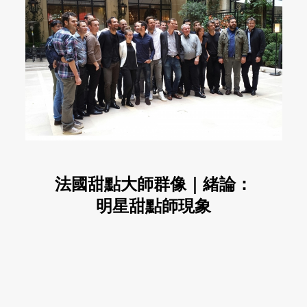
法國甜點大師群像｜緒論：
明星甜點師現象