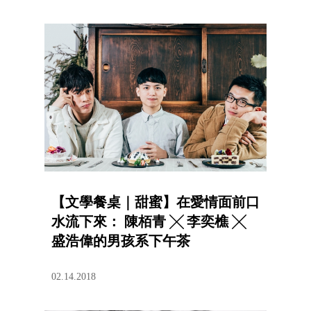
【文學餐桌｜甜蜜】在愛情面前口
水流下來： 陳栢青 ╳ 李奕樵 ╳
盛浩偉的男孩系下午茶
02.14.2018