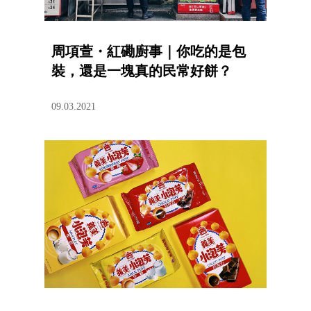
周項萱・紅磡廚事｜你吃的是包
裝，還是一塊真的民常好餅？
09.03.2021