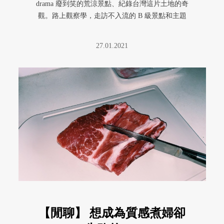
drama 廢到笑的荒涼景點、紀錄台灣這片土地的奇
觀。路上觀察學，走訪不入流的 B 級景點和主題
小旅行。
27.01.2021
【閒聊】 想成為質感煮婦卻