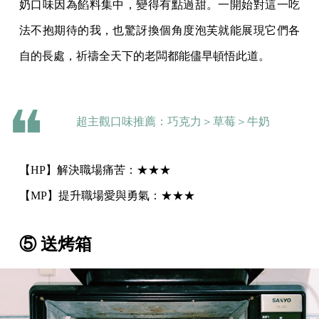
奶口味因為餡料集中，變得有點過甜。一開始對這一吃
法不抱期待的我，也驚訝換個角度泡芙就能展現它們各
自的長處，祈禱全天下的老闆都能儘早頓悟此道。
超主觀口味推薦：巧克力＞草莓＞牛奶
【HP】解決職場痛苦：★★★
【MP】提升職場愛與勇氣：★★★
⑤ 送烤箱