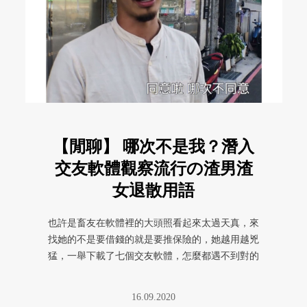
【閒聊】 哪次不是我？潛入
交友軟體觀察流行の渣男渣
女退散用語
也許是畜友在軟體裡的大頭照看起來太過天真，來
找她的不是要借錢的就是要推保險的，她越用越兇
猛，一舉下載了七個交友軟體，怎麼都遇不到對的
人。我除了告訴她去祭改一下清 ...
16.09.2020