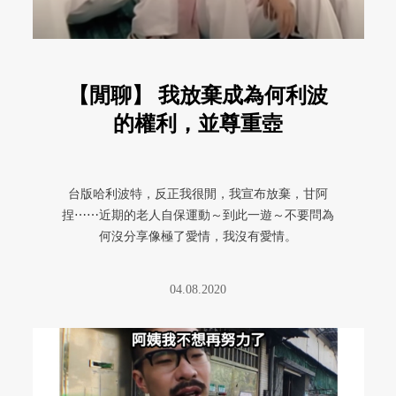
【閒聊】 我放棄成為何利波
的權利，並尊重壺
台版哈利波特，反正我很閒，我宣布放棄，甘阿
捏⋯⋯近期的老人自保運動～到此一遊～不要問為
何沒分享像極了愛情，我沒有愛情。
04.08.2020