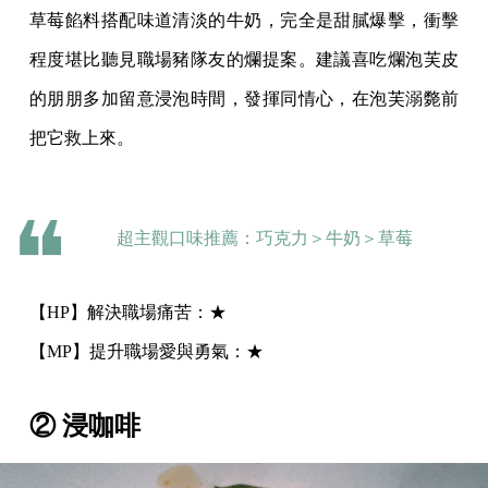
草莓餡料搭配味道清淡的牛奶，完全是甜膩爆擊，衝擊
程度堪比聽見職場豬隊友的爛提案。建議喜吃爛泡芙皮
的朋朋多加留意浸泡時間，發揮同情心，在泡芙溺斃前
把它救上來。
超主觀口味推薦：巧克力＞牛奶＞草莓
【HP】解決職場痛苦：★
【MP】提升職場愛與勇氣：★
② 浸咖啡