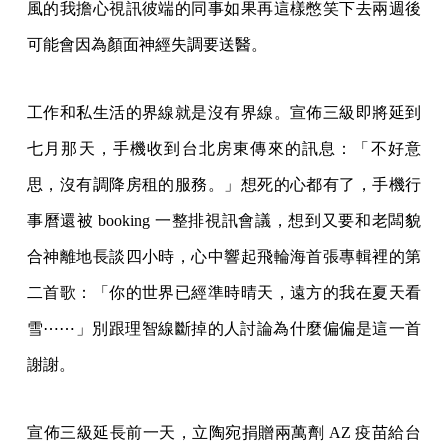
風的我擔心視訊彼端的同事如果再這樣憋笑下去兩週後
可能會因為顏面神經失調要送醫。
工作和私生活的界線就是沒有界線。宣佈三級即將延到
七月那天，手機收到台北房東傳來的訊息：「不好意
思，沒有調降房租的服務。」想死的心都有了，手機行
事曆還被 booking 一整排視訊會議，想到又要和老闆貌
合神離地長談四小時，心中響起飛輪海首張專輯裡的第
二首歌：「你的世界已經準時晴天，遠方的我在夏天看
雪⋯⋯」別跟理智線斷掉的人討論為什麼偏偏是這一首
謝謝。
宣佈三級延長前一天，立陶宛捐贈兩萬劑 AZ 疫苗給台