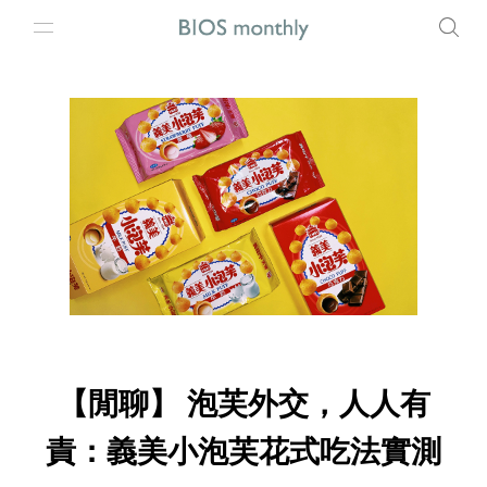
【閒聊】 泡芙外交，人人有
責：義美小泡芙花式吃法實測