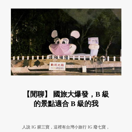
【閒聊】 國旅大爆發，B 級
的景點適合 B 級的我
人說 IG 腥三寶，這裡有台灣小旅行 IG 廢七寶，