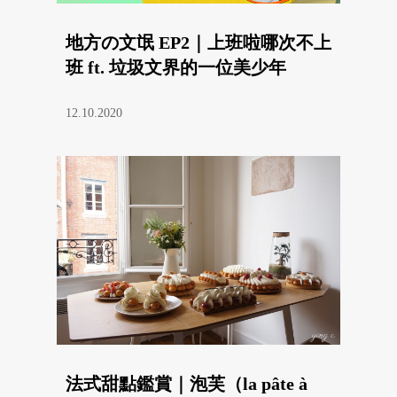
地方の文氓 EP2｜上班啦哪次不上
班 ft. 垃圾文界的一位美少年
12.10.2020
法式甜點鑑賞｜泡芙（la pâte à