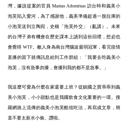
灣，據說提案的官員 Mantas Adomėnas 訪台時和義美小
泡芙陷入愛河，為了感謝他，義美準備超過一脫拉庫的
小泡芙送到立陶宛，史稱「泡芙外交」（亂講）。未來
的台灣子弟有機會在歷史課本上讀到這份回禮，想必也
會覺得 WTF。敝人身為南台灣腦波最弱冠軍，看完疫情
直播的當下就傳訊息給到工作群組：「我要去吃義美小
泡芙，沒有急事勿擾，會擾到我的都不是急事。」
我這麼可愛為什麼在家還要上班？從鎮國之寶乖乖到義
美小泡芙，小小甜點也是我國飲食文化重要的一環。搜
羅網路上流傳的義美小泡芙酷炫吃法，再寫成文章，簡
直不要太薪水小偷。讚啦。