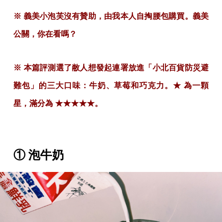
※ 義美小泡芙沒有贊助，由我本人自掏腰包購買。義美
公關，你在看嗎？
※ 本篇評測選了敝人想發起連署放進「小北百貨防災避
難包」的三大口味：牛奶、草莓和巧克力。★ 為一顆
星，滿分為 ★★★★★。
① 泡牛奶