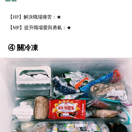
【HP】解決職場痛苦：★
【MP】提升職場愛與勇氣：★
④ 關冷凍