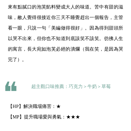
來有點膩口的泡芙餡料變成大人的味道。苦中有甜的滋
味，敝人覺得很接近你三天不睡覺趕出一個報告，主管
看一眼，只說一句「美編做得很好」。因為得到甜頭所
以哭不出來，但你也不知道到底該笑不該笑。彷彿人生
的寓言，長大宛如泡芙必經的潰爛（我在笑，是因為哭
完了）。
超主觀口味推薦：巧克力＞牛奶＞草莓
【HP】解決職場痛苦：★
【MP】提升職場愛與勇氣：★★★