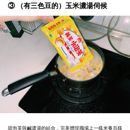
③ （有三色豆的）玉米濃湯伺候
甜泡芙與鹹濃湯的結合，完美體現職場上一樣米養百樣