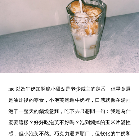
me 以為牛奶加酥脆小甜點是老少咸宜的定番，但畢竟還
是油炸後的零食，小泡芙泡進牛奶裡，口感就像在湯裡
泡了一整天的鍋燒意麵，吃下去只想問一句：我是為什
麼要這樣？好好吃泡芙不好嗎？泡到爛掉的玉米片滿性
感，但小泡芙不然。巧克力還算順口，但軟化的牛奶和