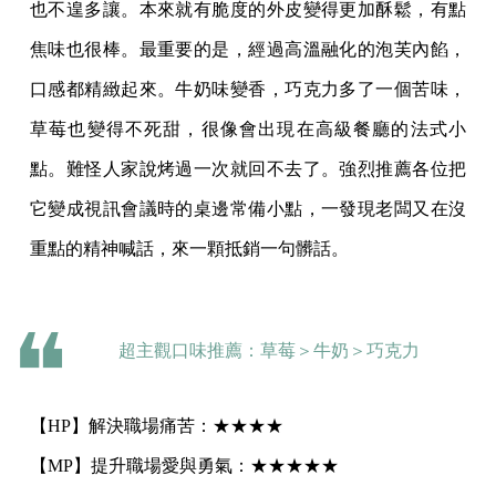
也不遑多讓。本來就有脆度的外皮變得更加酥鬆，有點
焦味也很棒。最重要的是，經過高溫融化的泡芙內餡，
口感都精緻起來。牛奶味變香，巧克力多了一個苦味，
草莓也變得不死甜，很像會出現在高級餐廳的法式小
點。難怪人家說烤過一次就回不去了。強烈推薦各位把
它變成視訊會議時的桌邊常備小點，一發現老闆又在沒
重點的精神喊話，來一顆抵銷一句髒話。
超主觀口味推薦：草莓＞牛奶＞巧克力
【HP】解決職場痛苦：★★★★
【MP】提升職場愛與勇氣：★★★★★