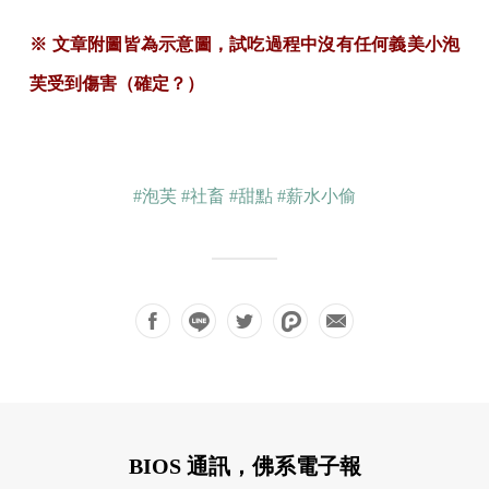
※ 文章附圖皆為示意圖，試吃過程中沒有任何義美小泡
芙受到傷害（確定？）
#泡芙
#社畜
#甜點
#薪水小偷
BIOS 通訊，佛系電子報