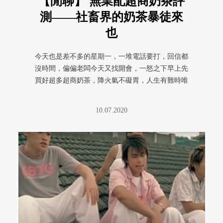
【閒聊】 無業配超商奶茶評
測——社畜界的奶茶暴徒來
也
今天也是差不多的星期一，一堆電話要打，回信都
沒時間，偏偏老闆今天又找開會，一怒之下早上先
買好超多超商奶茶，降火氣不礙胃，人生有難時唯
有奶茶可以撫平職場創傷症候群 ...
10.07.2020