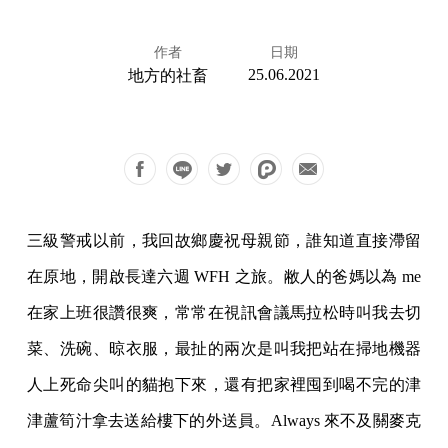
作者
日期
25.06.2021
地方的社畜
三級警戒以前，我回故鄉慶祝母親節，誰知道直接滯留
在原地，開啟長達六週 WFH 之旅。敝人的爸媽以為 me
在家上班很讚很爽，常常在視訊會議馬拉松時叫我去切
菜、洗碗、晾衣服，最扯的兩次是叫我把站在掃地機器
人上死命尖叫的貓抱下來，還有把家裡囤到喝不完的津
津蘆筍汁拿去送給樓下的外送員。Always 來不及關麥克