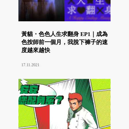
黃貓・色色人生求翻身 EP1｜成為
色按師前一個月，我脫下褲子的速
度越來越快
17.11.2021