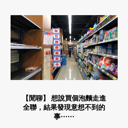
【閒聊】 想說買個泡麵走進
全聯，結果發現意想不到的
事⋯⋯