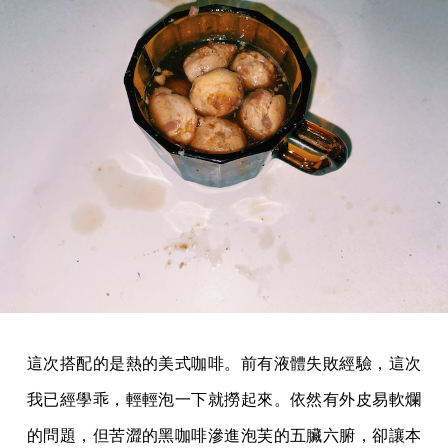
這次搭配的是熱的美式咖啡。前有液體失敗經驗，這次
我已經學乖，輕輕泡一下就撈起來。依然有外皮易軟爛
的問題，但苦澀的黑咖啡滲進泡芙的五臟六腑，卻讓本