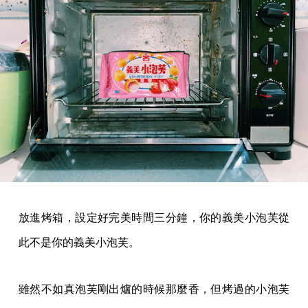
放進烤箱，設定好完美時間三分鐘，你的義美小泡芙從
此不是你的義美小泡芙。
雖然不如真泡芙剛出爐的時候那麼香，但烤過的小泡芙