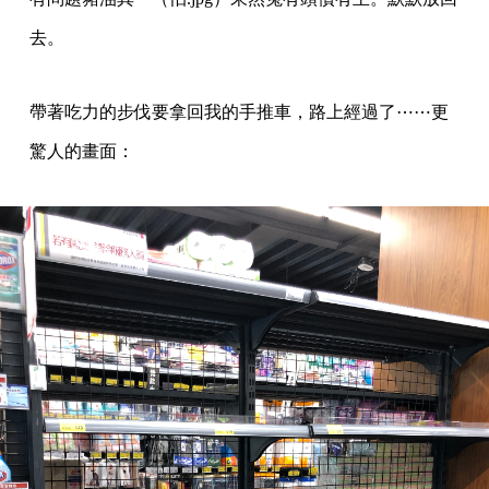
去。
帶著吃力的步伐要拿回我的手推車，路上經過了⋯⋯更
驚人的畫面：