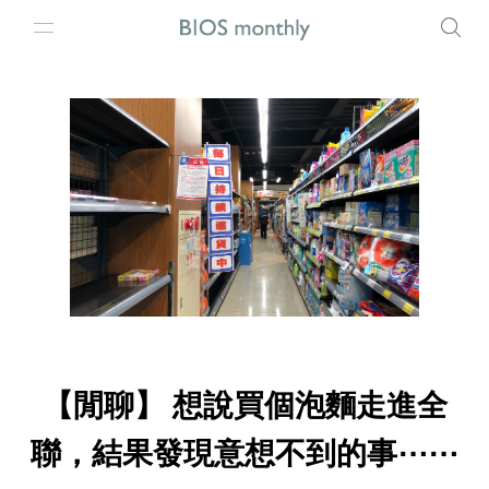
【閒聊】 想說買個泡麵走進全
聯，結果發現意想不到的事⋯⋯