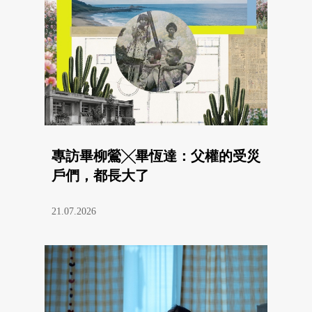
專訪畢柳鶯╳畢恆達：父權的受災
戶們，都長大了
21.07.2026