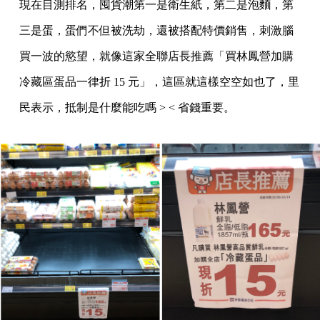
現在目測排名，囤貨潮第一是衛生紙，第二是泡麵，第
三是蛋，蛋們不但被洗劫，還被搭配特價銷售，刺激腦
買一波的慾望，就像這家全聯店長推薦「買林鳳營加購
冷藏區蛋品一律折 15 元」，這區就這樣空空如也了，里
民表示，抵制是什麼能吃嗎 > < 省錢重要。