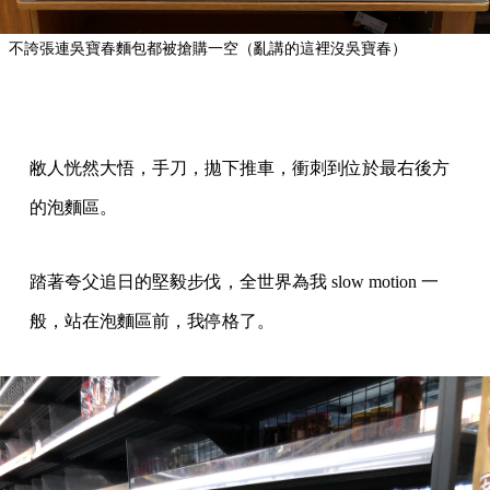
不誇張連吳寶春麵包都被搶購一空（亂講的這裡沒吳寶春）
敝人恍然大悟，手刀，拋下推車，衝刺到位於最右後方
的泡麵區。
踏著夸父追日的堅毅步伐，全世界為我 slow motion 一
般，站在泡麵區前，我停格了。