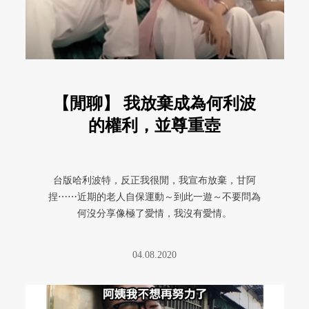
【閒聊】 我放棄成為何利波
的權利，並尊重壺
台版哈利波特，反正我很閒，我宣布放棄，甘阿
捏⋯⋯近期的老人自保運動～到此一遊～不要問為
何沒分享像極了愛情，我沒有愛情。
04.08.2020