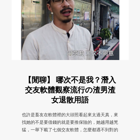
【閒聊】 哪次不是我？潛入
交友軟體觀察流行の渣男渣
女退散用語
也許是畜友在軟體裡的大頭照看起來太過天真，來
找她的不是要借錢的就是要推保險的，她越用越兇
猛，一舉下載了七個交友軟體，怎麼都遇不到對的
人。我除了告訴她去祭改一下清 ...