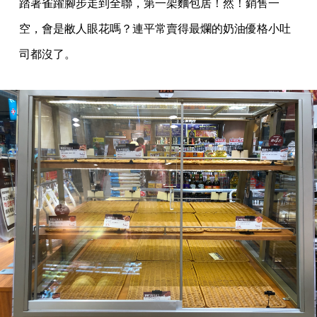
踏著雀躍腳步走到全聯，第一架麵包居！然！銷售一
空，會是敝人眼花嗎？連平常賣得最爛的奶油優格小吐
司都沒了。