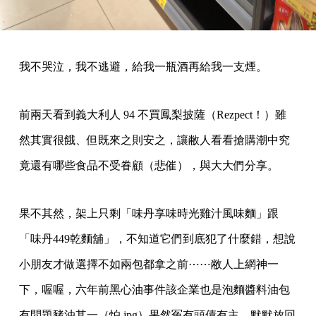
我不哭泣，我不逃避，給我一瓶酒再給我一支煙。
前兩天看到義大利人 94 不買鳳梨披薩（Rezpect！）雖
然其實很餓、但既來之則安之，讓敝人看看搶購潮中究
竟還有哪些食品不受眷顧（悲催），與大大們分享。
果不其然，架上只剩「味丹享味時光雞汁風味麵」跟
「味丹449乾麵舖」，不知道它們到底犯了什麼錯，想說
小朋友才做選擇不如兩包都拿之前⋯⋯敝人上網神一
下，喔喔，六年前黑心油事件該企業也是泡麵醬料油包
有問題豬油其一（怕.jpg）果然冤有頭債有主。默默放回