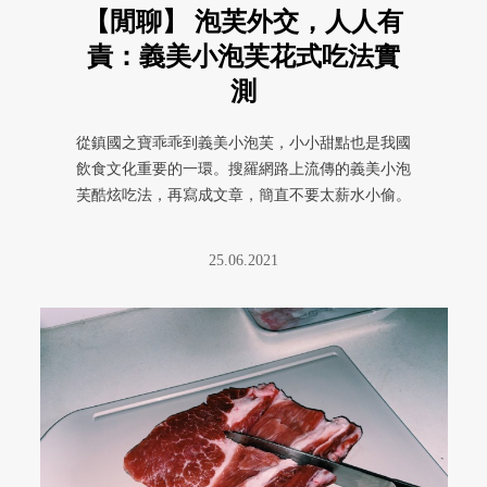
【閒聊】 泡芙外交，人人有
責：義美小泡芙花式吃法實
測
從鎮國之寶乖乖到義美小泡芙，小小甜點也是我國
飲食文化重要的一環。搜羅網路上流傳的義美小泡
芙酷炫吃法，再寫成文章，簡直不要太薪水小偷。
讚啦。
25.06.2021