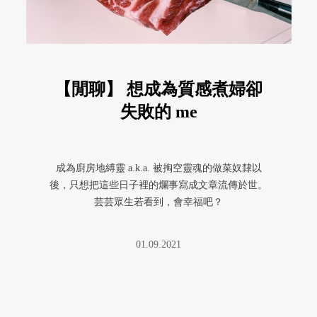
【閒聊】 想成為質感煮婦卻
失敗的 me
成為廚房地縛靈 a.k.a. 被掏空靈魂的做菜奴隸以
後，只想把這些日子裡的爛事寫成文章流傳於世。
芸芸眾生若看到，會幸福吧？
01.09.2021