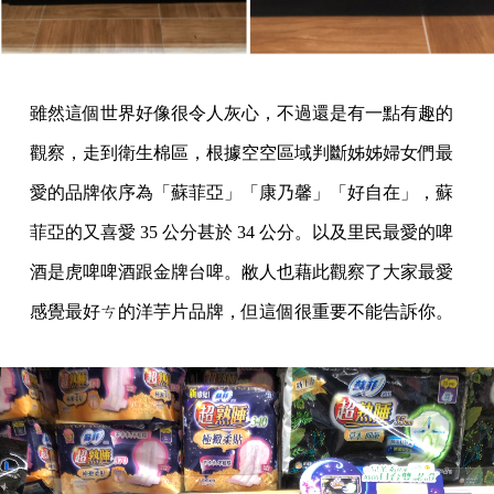
雖然這個世界好像很令人灰心，不過還是有一點有趣的
觀察，走到衛生棉區，根據空空區域判斷姊姊婦女們最
愛的品牌依序為「蘇菲亞」「康乃馨」「好自在」，蘇
菲亞的又喜愛 35 公分甚於 34 公分。以及里民最愛的啤
酒是虎啤啤酒跟金牌台啤。敝人也藉此觀察了大家最愛
感覺最好ㄘ的洋芋片品牌，但這個很重要不能告訴你。