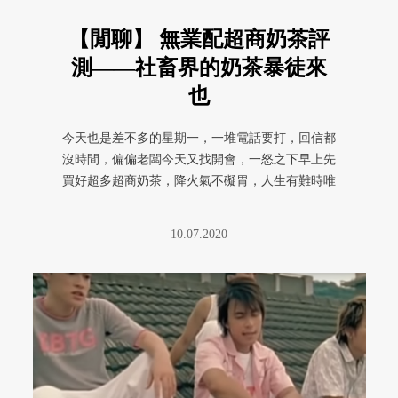
【閒聊】 無業配超商奶茶評
測——社畜界的奶茶暴徒來
也
今天也是差不多的星期一，一堆電話要打，回信都
沒時間，偏偏老闆今天又找開會，一怒之下早上先
買好超多超商奶茶，降火氣不礙胃，人生有難時唯
有奶茶可以撫平職場創傷症候群 ...
10.07.2020