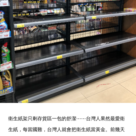
衛生紙架只剩存貨區一包的舒潔⋯⋯台灣人果然最愛衛
生紙，每當國難，台灣人就會把衛生紙當黃金。前幾天