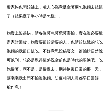
蛋家族也開始補上，敝人心滿意足拿著兩包泡麵去結帳
了（結果逛了半小時是怎樣）。
物資上架很快，請各位莫急莫慌莫害怕，實在沒必要散
盡家財囤貨，物資要留給需要的人，也請給飢餓的想吃
泡麵的我留口飯吃。不好意思投稿廢文一篇編輯居然說
可以刊，想必是覺得這盛況空前也是時代的眼淚吧。吃
飽撐著，啊不是，是撐過去，期待恢復日常的那一天，
讓宅宅我出門不怕沒泡麵、防疫相關人員都早日回歸一
般作息！