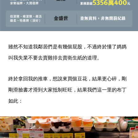
雖然不知道我鄰居們是有幾個屁股，不過終於懂了媽媽
叫我失業不要去賣雞排去賣衛生紙的道理。
終於拿回我的推車，想說來買個豆花，結果更心碎，剛
剛滑臉書才滑到大家抵制旺旺，結果我們這一里的布丁
如此：