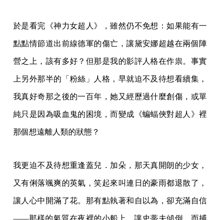
於是看完《神力女超人》，雖然仍不免想：如果能有一
點點情節道出前線德軍的傷亡，讓黛安娜超越在兩個陣
營之上，該有多好？但那是我的影評人格在作祟。事實
上另外那半的「粉絲」人格，早就迫不及待想看續集，
我真好奇那之後的一百年，她又經歷過什麼創傷，或單
純只是因為吸血鬼的困境，而變成《蝙蝠俠對超人》裡
那個想遠離人類的狀態？
我更迫不及待想重逢蓋兒．加朵，那天真開朗的少女，
又有俐落颯爽的英氣，笑起來叫連日的豪雨都退散了，
讓人心中開滿了花。那有點執著和自以為，卻充滿自信
——那樣的氣質在夜裡的小船上，讓史蒂夫傾倒，而捕