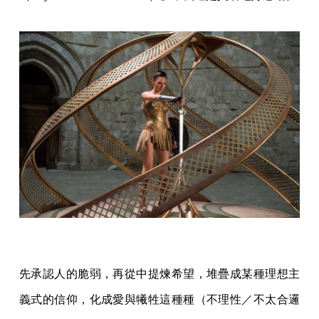
先承認人的脆弱，再從中提煉希望，堆疊成某種理想主
義式的信仰，化成愛與犧牲這種種（不理性／不太合邏