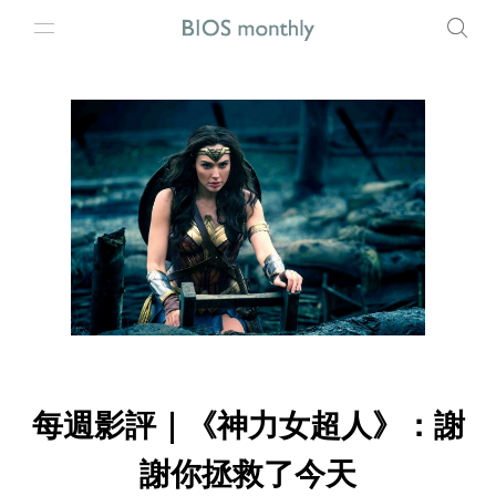
每週影評｜《神力女超人》：謝
謝你拯救了今天