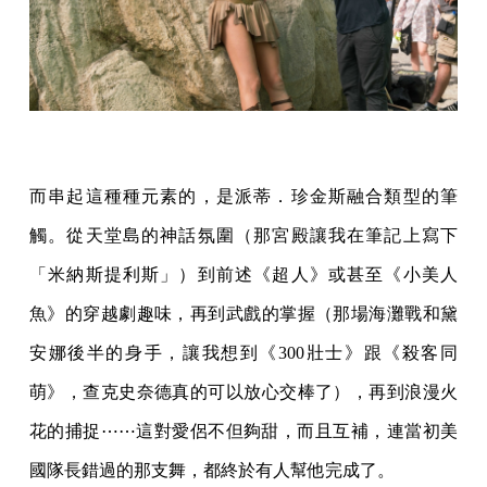
而串起這種種元素的，是派蒂．珍金斯融合類型的筆
觸。從天堂島的神話氛圍（那宮殿讓我在筆記上寫下
「米納斯提利斯」）到前述《超人》或甚至《小美人
魚》的穿越劇趣味，再到武戲的掌握（那場海灘戰和黛
安娜後半的身手，讓我想到《300壯士》跟《殺客同
萌》，查克史奈德真的可以放心交棒了），再到浪漫火
花的捕捉⋯⋯這對愛侶不但夠甜，而且互補，連當初美
國隊長錯過的那支舞，都終於有人幫他完成了。