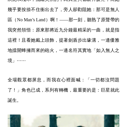
幾乎要按捺不住衝出去了，旁人卻勸阻她：那可是無人
區（No Man’s Land）啊！——那一刻，聽熟了原聲帶的
我突然領悟：原來那將近九分鐘最精采的一曲，就是指
這裡！且看她戴上頭飾，提著劍盾步出壕溝，一邊優雅
地擋開蜂擁而來的砲火，一邊名符其實地「如入無人之
境」⋯⋯
全場觀眾都屏息，而我在心裡面喊：「一切都沒問題
了！」角色已成，系列有轉機，最重要的是：巨星就此
誕生。