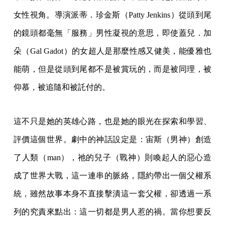
女性視角。導演派蒂．珍金斯（Patty Jenkins）從頭到尾
的鏡頭都毫無「服務」男性凝視的意思，即使蓋兒．加
朵（Gal Gadot）的女超人是那麼性感又健美，能優雅也
能萌，但是從頭到尾都不是被賞玩的，而是被同理，被
仰慕，被追隨和被託付的。
這不只是她的英雄心路，也是她的眼光在探索和學習、
評價這個世界。劇中的神話設定是：宙斯（男神）創造
了人類（man），祂的兒子（戰神）則喚起人的惡心造
成了世界大戰，這一連串的脈絡，隱約帶出一個父權系
統，雖然故事本身不直接擊潰這一套父權，卻透過一系
列的究責來點出：這一切都是男人惹的禍。當你想要反