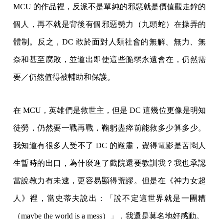
MCU 的作品裡，反派不是單純的邪惡就是價值觀走鐘的
個人，再不就是背後有個邪惡勢力（九頭蛇）在操弄的
體制。反之，DC 敢於面對人類社會的無解、無力、無
奈和甚至腐敗，並道出即使這些脆弱永遠會在，仍然需
要／仍然值得被輔助和保護。
在 MCU，英雄們是救世主，但是 DC 這幾位更像是明知
徒勞，仍然要一戰再戰，鞠躬盡瘁前能救多少算多少。
我知道有很多人受不了 DC 的嚴肅，覺得電影是苦悶人
生暫時的出口，為什麼進了戲院還要教訓我？我也承認
當說教力有未逮，更容易顯得荒謬。但是在《神力女超
人》裡，當史蒂夫說出：「說不定這世界就是一團糟
（maybe the world is a mess）」，我還是莫名地好感動。