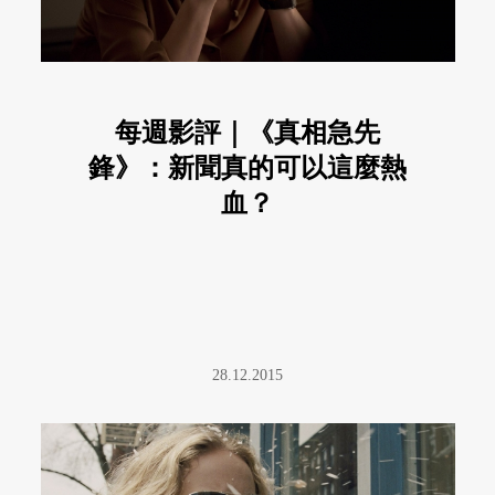
每週影評｜《真相急先
鋒》：新聞真的可以這麼熱
血？
28.12.2015