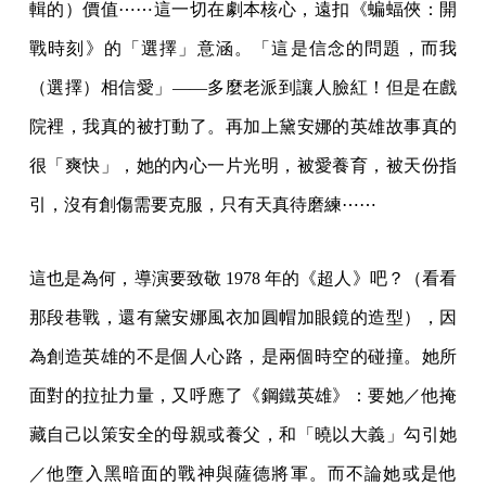
輯的）價值⋯⋯這一切在劇本核心，遠扣《蝙蝠俠：開
戰時刻》的「選擇」意涵。「這是信念的問題，而我
（選擇）相信愛」——多麼老派到讓人臉紅！但是在戲
院裡，我真的被打動了。再加上黛安娜的英雄故事真的
很「爽快」，她的內心一片光明，被愛養育，被天份指
引，沒有創傷需要克服，只有天真待磨練⋯⋯
這也是為何，導演要致敬 1978 年的《超人》吧？（看看
那段巷戰，還有黛安娜風衣加圓帽加眼鏡的造型），因
為創造英雄的不是個人心路，是兩個時空的碰撞。她所
面對的拉扯力量，又呼應了《鋼鐵英雄》：要她／他掩
藏自己以策安全的母親或養父，和「曉以大義」勾引她
／他墮入黑暗面的戰神與薩德將軍。而不論她或是他