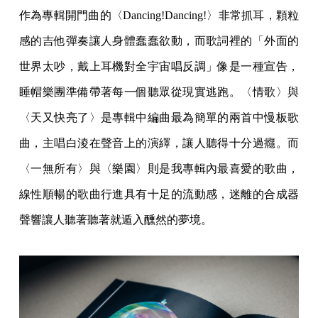
作為專輯開門曲的〈Dancing!Dancing!〉非常抓耳，顆粒
感的吉他彈奏讓人身體蠢蠢欲動，而歌詞裡的「外面的
世界太吵，戴上耳機對全宇宙唱反調」像是一種宣告，
睡帽樂團準備帶著每一個聽眾從現實逃跑。〈情歌〉與
〈天又快亮了〉是專輯中編曲最為簡單的兩首中慢板歌
曲，主唱白淩在聲音上的演繹，讓人聽得十分過癮。而
〈一無所有〉與〈樂園〉則是我專輯內最喜愛的歌曲，
線性順暢的歌曲行進具有十足的流動感，迷離的合成器
聲響讓人聽著聽著就遁入醺然的夢境。