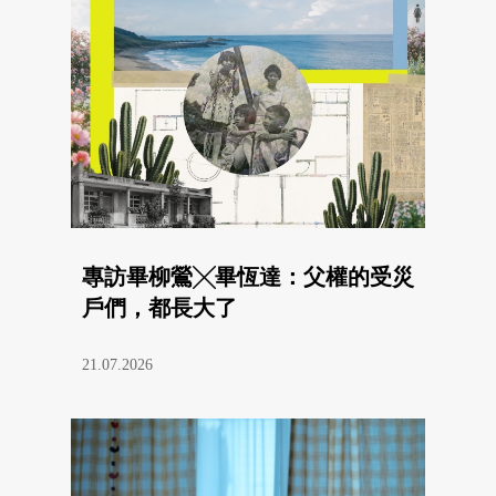
專訪畢柳鶯╳畢恆達：父權的受災
戶們，都長大了
21.07.2026