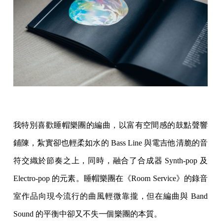
我特別喜歡睡帽樂團的編曲，以富有空間感的鼓點聲響
鋪陳，紮實卻也輕柔如水的 Bass Line 與電吉他清脆的音
符交織於節奏之上，同時，融合了合成器 Synth-pop 及
Electro-pop 的元素。睡帽樂團在《Room Service》的錄音
室作品向現今流行的曲風輕微靠攏，但在編曲與 Band
Sound 的平衡中卻又不失一個樂團的本質。