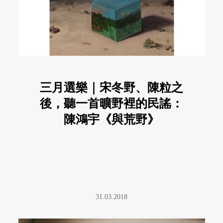
三月選樂｜宋冬野、陳粒之
後，聽一首曠野裡的民謠：
陳鴻宇《與荒野》
31.03.2018