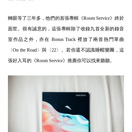
轉眼等了三年多，他們的首張專輯《Room Service》終於
面世。很有誠意的，這張專輯除了收錄九首全新的錄音
室作品之外，亦在 Bonus Track 裡放了兩首熱門單曲
〈On the Road〉與〈22〉。若你還不認識睡帽樂團，這
張好入耳的《Room Service》推薦你可以找來聽聽。