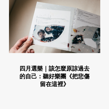
四月選樂｜該怎麼原諒過去
的自己：聽好樂團《把悲傷
留在這裡》