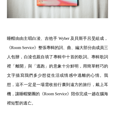
睡帽由由主唱白淩、吉他手 Wyber 及貝斯手呂旻組成，
《Room Service》整張專輯的詞、曲、編大部分由成員三
人包辦，白淩也親自填了專輯中十首的歌詞。專輯歌詞
裡「離開」與「逃跑」的意象十分鮮明，用簡單輕巧的
文字描寫我們多少想從生活或情感中逃離的心情。我
想，這不一定是一場需收拾行囊到遠方的旅行，戴上耳
機，讓睡帽樂團的《Room Service》陪你完成一趟在腦海
裡短暫的逃亡。