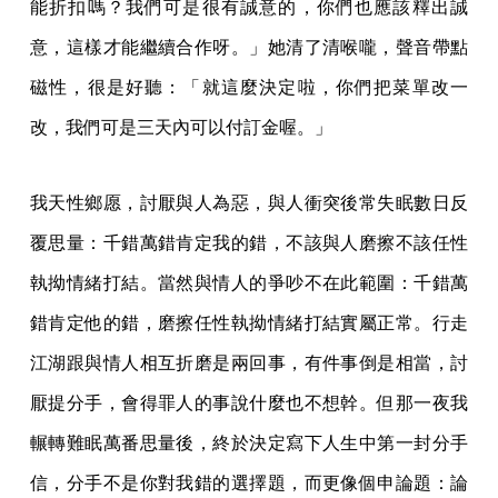
能折扣嗎？我們可是很有誠意的，你們也應該釋出誠
意，這樣才能繼續合作呀。」她清了清喉嚨，聲音帶點
磁性，很是好聽：「就這麼決定啦，你們把菜單改一
改，我們可是三天內可以付訂金喔。」
我天性鄉愿，討厭與人為惡，與人衝突後常失眠數日反
覆思量：千錯萬錯肯定我的錯，不該與人磨擦不該任性
執拗情緒打結。當然與情人的爭吵不在此範圍：千錯萬
錯肯定他的錯，磨擦任性執拗情緒打結實屬正常。行走
江湖跟與情人相互折磨是兩回事，有件事倒是相當，討
厭提分手，會得罪人的事說什麼也不想幹。但那一夜我
輾轉難眠萬番思量後，終於決定寫下人生中第一封分手
信，分手不是你對我錯的選擇題，而更像個申論題：論