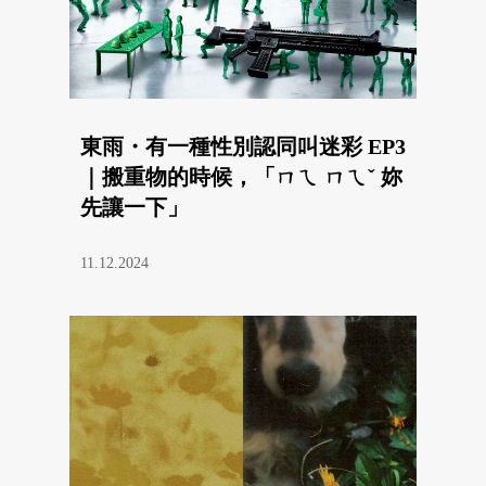
東雨・有一種性別認同叫迷彩 EP3
｜搬重物的時候，「ㄇㄟ ㄇㄟˇ 妳
先讓一下」
11.12.2024