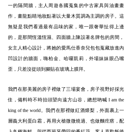
一的隔間牆，主人周遊各國蒐集的中古家具與油畫畫
作，畫龍點睛地妝點著以大量木質調為主調的房子。這
無疑是我們看過最有品味的家，唯一跟奢華扯得上邊
的，是那間恆溫恆濕、四面牆上陳設著名牌包的房間，
女主人精心設計，將她的愛馬仕香奈兒包包蒐藏放進內
凹設計的牆面，嗨柏金、哈囉凱莉，外場妹妹眼凸嘴
歪，只差沒從頭到腳貼在玻璃上膜拜。
我們在那美麗的房子裡做了三場宴會，房子視野好採光
佳，備料時不時抬頭望向遠方山谷，總想吶喊 I am the
king of the world。我們在那裡做紅酒煨梨，外面裹上一
層義大利蛋白霜，再用火槍微微燒過、也做麵疙瘩，配
上各種海鮮，與從西班牙帶回的番紅花。客人喜歡飯後