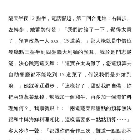
隔天半夜 12 點半，電話響起，第二回合開始：右轉步、
左轉步，她蓄勢待發：「我們討論了一下，覺得太貴
了，預算改為一人 xxx，15 道菜。」那大概就是中價位
餐廳點三盤半到四盤義大利麵的預算。我於是鬥志滿
滿，決心跳完這支舞：「這實在太為難了，您這預算去
自助餐廳都不能吃到 15 道菜了，何況我們是外燴到
府。」她踩著迂迴步，「這樣好了，甜點我們自備，妳
把兩道蔬菜拿掉，幫我加一個和牛、再多加一個海鮮料
理如何？」我順勢跟上：「兩道蔬菜跟甜點的預算無法
跟和牛與海鮮料理相比，這樣需要多一點點預算⋯⋯」
客人冷哼一聲：「都跟你們合作三次，難道一點點都不