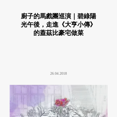
廚子的馬戲團巡演｜碧綠陽
光午後，走進《大亨小傳》
的蓋茲比豪宅做菜
26.04.2018