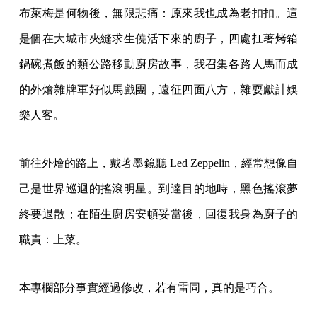
布萊梅是何物後，無限悲痛：原來我也成為老扣扣。這
是個在大城市夾縫求生僥活下來的廚子，四處扛著烤箱
鍋碗煮飯的類公路移動廚房故事，我召集各路人馬而成
的外燴雜牌軍好似馬戲團，遠征四面八方，雜耍獻計娛
樂人客。
前往外燴的路上，戴著墨鏡聽 Led Zeppelin，經常想像自
己是世界巡迴的搖滾明星。到達目的地時，黑色搖滾夢
終要退散；在陌生廚房安頓妥當後，回復我身為廚子的
職責：上菜。
本專欄部分事實經過修改，若有雷同，真的是巧合。