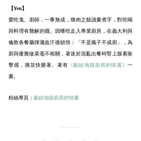
【Yen】
愛吃鬼、廚師，一事無成，燉肉之餘讀書煮字，對吃喝
與料理有難解的癮。因嗜吃走入專業廚房，在義大利與
倫敦各餐廳揮灑血汗後頓悟：「不是瘋子不成廚」，為
廚與優雅做菜毫不相關，著迷於混亂出餐時腎上腺素衝
擊感，痛並快樂著。著有
《獻給地獄廚房的情書》
一
書。
粉絲專頁：
獻給地獄廚房的情書