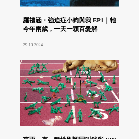
羅禮涵・強迫症小狗與我 EP1｜牠
今年兩歲，一天一顆百憂解
29.10.2024