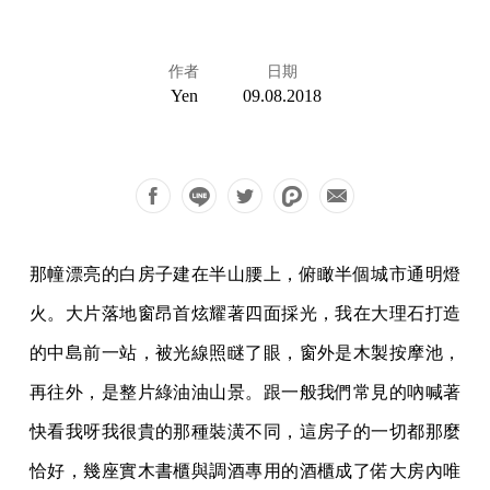
作者
日期
Yen
09.08.2018
那幢漂亮的白房子建在半山腰上，俯瞰半個城市通明燈
火。大片落地窗昂首炫耀著四面採光，我在大理石打造
的中島前一站，被光線照瞇了眼，窗外是木製按摩池，
再往外，是整片綠油油山景。跟一般我們常見的吶喊著
快看我呀我很貴的那種裝潢不同，這房子的一切都那麼
恰好，幾座實木書櫃與調酒專用的酒櫃成了偌大房內唯