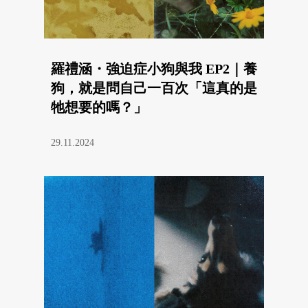
羅禮涵・強迫症小狗與我 EP2｜養
狗，就是問自己一百次「這真的是
牠想要的嗎？」
29.11.2024