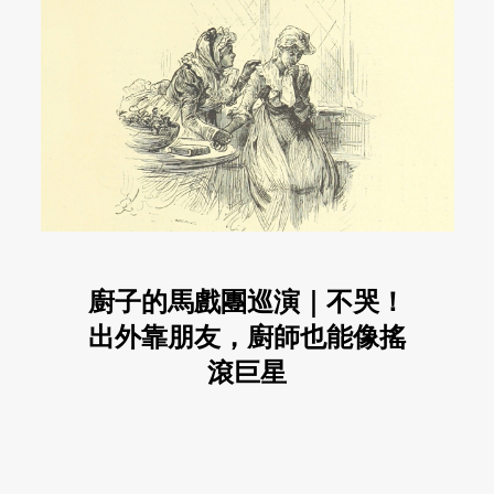
廚子的馬戲團巡演｜不哭！
出外靠朋友，廚師也能像搖
滾巨星