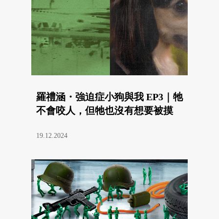
羅禮涵・強迫症小狗與我 EP3｜牠
不會咬人，但牠也沒有想要被摸
19.12.2024