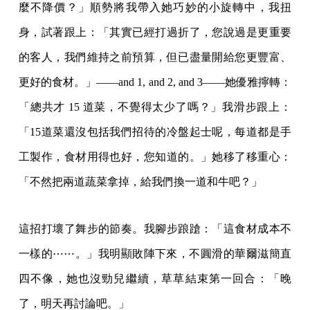
麼不降價？」順勢將我帶入她巧妙的小旋轉中，我扭
身，試著跟上：「其實已經打過折了，您說過是更重要
的客人，我們維持之前預算，但已盡量開給您更豐富、
更好的食材。」——and 1, and 2, and 3——她優雅擰轉：
「總共才 15 道菜，不覺得太少了嗎？」我滑步跟上：
「15道菜還沒包括我們招待的冷盤起士呢，每道都是手
工製作，食材用得也好，您知道的。」她移了移重心：
「不然把兩道蔬菜拿掉，給我們換一道和牛吧？」
這招打壞了舞步的節奏。我腳步踉蹌：「這食材成本不
一樣的⋯⋯。」我明顯敗陣下來，不圓滑的華爾滋簡直
四不像，她也沒勁兒繼續，草草結束第一回合：「晚
了，明天再討論吧。」