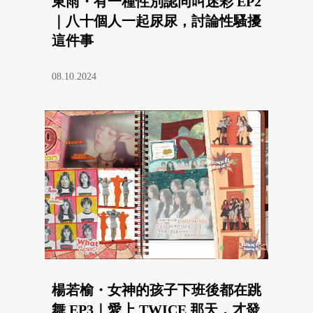
東雨・有一種性別認同叫迷彩 EP2
｜八十個人一起尿尿，討論性騷擾
這件事
08.10.2024
楊若榆・女神的孩子下班後都在跳
舞 EP3｜愛上 TWICE 那天，才發