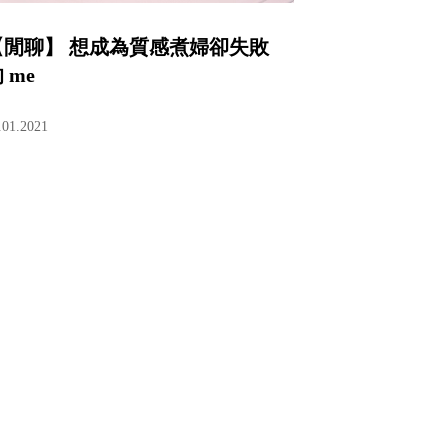
【閒聊】 想成為質感煮婦卻失敗
 me
.01.2021