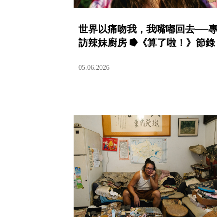
世界以痛吻我，我嘴嘟回去──
訪辣妹廚房 ⭓《算了啦！》節錄
05.06.2026