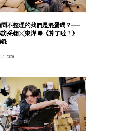
請問不整理的我們是混蛋嗎？──
專訪采翎╳東燁 ⭓《算了啦！》
節錄
.21.2026