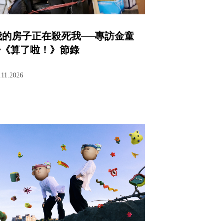
我的房子正在殺死我──專訪金童
⭓《算了啦！》節錄
.11.2026