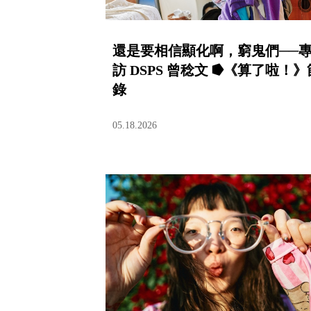
還是要相信顯化啊，窮鬼們──
訪 DSPS 曾稔文 ⭓《算了啦！》
錄
05.18.2026