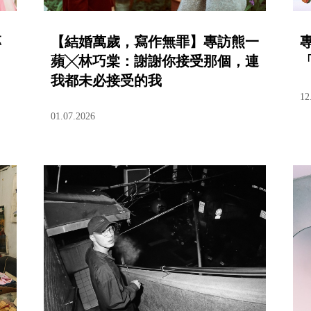
專
【結婚萬歲，寫作無罪】專訪熊一
蘋╳林巧棠：謝謝你接受那個，連
我都未必接受的我
12
01.07.2026