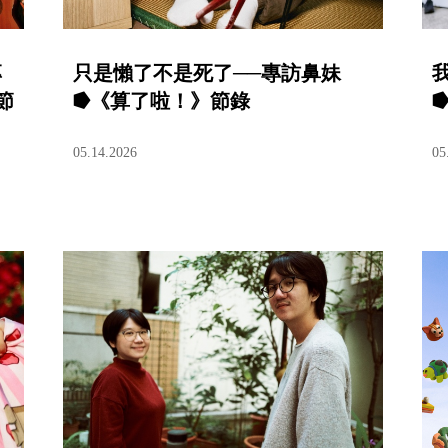
專
只是懶了不是死了──專訪鼻妹
節
⭓《算了啦！》節錄
05.14.2026
05