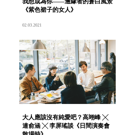
我想成為你——邊緣者的蒼白風景
《紫色裙子的女人》
02.03.2021
大人應該沒有純愛吧？高翊峰 ╳
連俞涵 ╳ 李屏瑤談《日間演奏會
散場時》