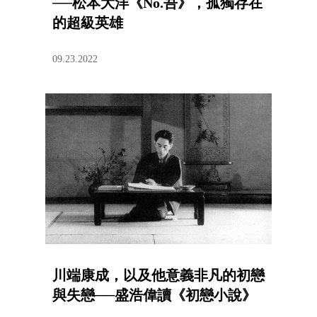
──松本大洋《No.吾》，孤獨存在
的超級英雄
09.23.2022
川端康成，以及他意義非凡的初戀
與失戀──盛浩偉讀《初戀小說》