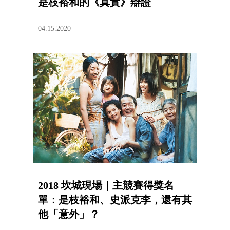
是枝裕和的《真實》辯證
04.15.2020
2018 坎城現場｜主競賽得獎名
單：是枝裕和、史派克李，還有其
他「意外」？