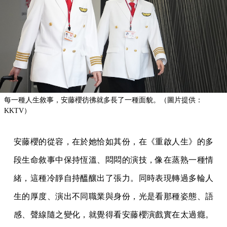
每一種人生敘事，安藤櫻彷彿就多長了一種面貌。（圖片提供：
KKTV）
安藤櫻的從容，在於她恰如其份，在《重啟人生》的多
段生命敘事中保持恆溫、悶悶的演技，像在蒸熟一種情
緒，這種冷靜自持醞釀出了張力。同時表現轉過多輪人
生的厚度、演出不同職業與身份，光是看那種姿態、語
感、聲線隨之變化，就覺得看安藤櫻演戲實在太過癮。