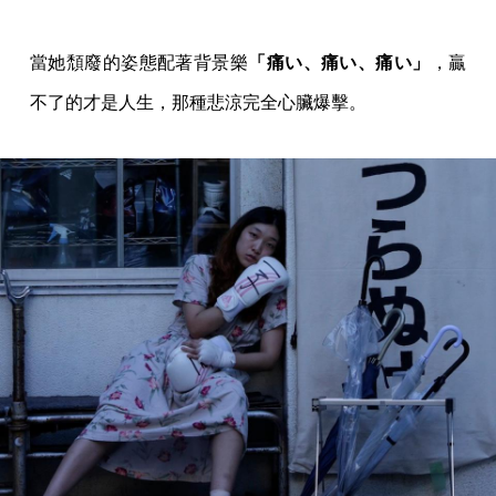
當她頹廢的姿態配著背景樂
「痛い、痛い、痛い」
，贏
不了的才是人生，那種悲涼完全心臟爆擊。