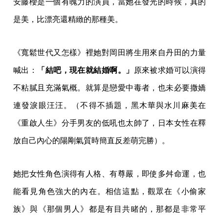
安藤櫻是一個有魄力的演員，當她在發光的時候，真的
是美，比漂亮還精緻的那種美。
《寬鬆世代又怎樣》裡她對岡田將生用來自丹田的力量
喊出：
「結吧，現在就結婚啊。」
原來被求婚可以演得
不粘膩且充滿氣概。就算是戀愛中毒者，也未必要撒嬌
連發淚眼汪汪。（不得不插題，黑木華與水川麻美在
《重啟人生》分手男友的低吼也太帥了，日本女性在釋
放自己內心的陽剛氣質時簡直反差萌完勝）。
她把女性角色演得有人格、有尊嚴，即使多舛命運，也
能看見角色強大的內在。相信這點，觀眾在《小偷家
族》與《那個男人》都是有目共睹的，那都是非常平