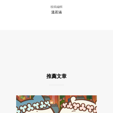
核稿編輯
溫若涵
推薦文章