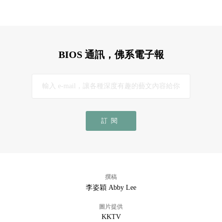
BIOS 通訊，佛系電子報
訂閱
撰稿
李姿穎 Abby Lee
圖片提供
KKTV