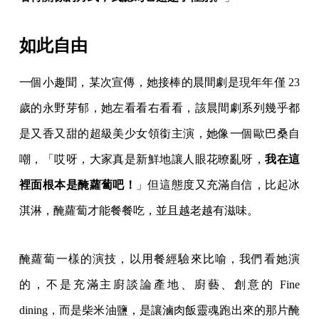
如此自由
一個小趣聞，某次宣傳，她接棒的晨間劇是現年年僅 23
歲的永野芽郁，她左看看右看看，該晨間劇系列幾乎都
是又香又甜的超級美少女領銜主演，她像一個歐巴桑自
嘲，「哎呀，大家真是新鮮地讓人眼花暸亂呀，
我在這
裡面根本是醃蘿蔔吧！
」但這態度又充滿自信，比起冰
淇淋，醃蘿蔔才能餐餐吃，並且越老越有滋味。
醃蘿蔔一樣的演技，以用餐經驗來比喻，我們看她演
的，不是充滿主廚談論產地、廚藝、創意的 Fine
dining，而是柴米油鹽，是讓滷肉飯靈魂跑出來的那片醃