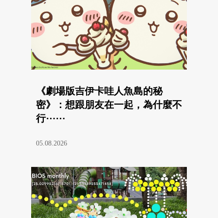
《劇場版吉伊卡哇人魚島的秘
密》：想跟朋友在一起，為什麼不
行⋯⋯
05.08.2026