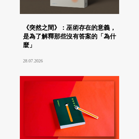
《突然之間》：巫術存在的意義，
是為了解釋那些沒有答案的「為什
麼」
28.07.2026