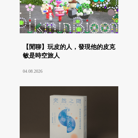
【閒聊】玩皮的人，發現他的皮克
敏是時空旅人
04.08.2026