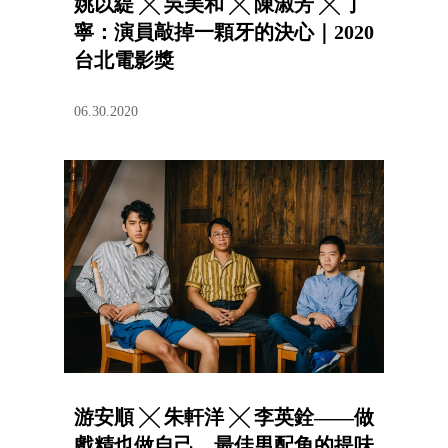
姚以緹 ╳ 吳美和 ╳ 陳淑芳 ╳ 丁
寧：演員敲掉一顆牙的決心｜2020
台北電影獎
06.30.2020
游安順 ╳ 朱軒洋 ╳ 李英銓——做
戲精也做自己，最佳男配角的提味