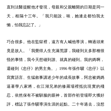
直到法醫提醒他才發現，母親和父親離開的日期是同一
天，相隔十三年。「我只能說，唉，她連走都怕我太
懶，怕我忘記了。」
巧合很多。他在監獄裡，遠方有人喊他導演，轉過頭來
竟是故人。「我覺得人生充滿荒謬，我碰到太多那種很
怪的事情，我今天想碰到誰、就真的碰到。我的媽啊，
還碰到《忠仔》的男主角。」1996 年張作驥《忠仔》以
寫實語言、生猛敘事講述少年的成長故事，阿忠被媽媽
逼著學八家將，在江湖兄弟的修羅場裡抵抗現實的殘
忍，依然保有不被馴服的眼神，首部作初登場即大獲好
評，標誌了張作驥導演生涯的起點。二十年過去，沒想