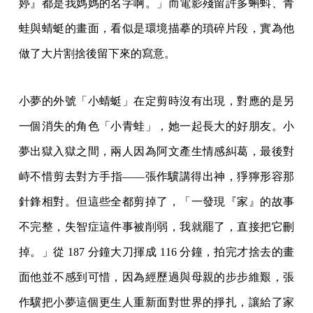
婷』都是我媽媽的名字啊。」而電影殘留許多蝌蚪、青
蛙與蜻蜓的畫面，看似是環境描摹的瑣碎片段，實為他
做了大片割捨後留下來的寫意。
小夢的外號「小蜻蜓」在定剪時沒有出現，對應的是另
一個消失的角色「小青蛙」，她一起長大的好朋友。小
夢出獄入獄之間，兩人因為阿文產生情感糾葛，最後對
峙不惜剪去對方手指——張作驥講得出神，猙獰形容那
針鋒相對。但這些全都剪掉了，「一發現『家』的故事
不完整，失智症這件事被削弱，我就罷了，直接把它刪
掉。」從 187 分鐘大刀揮成 116 分鐘，拍完才捨去的畫
面他並不感到可惜，因為經歷過與母親的步步維艱，張
作驥把小夢這個更生人重新面對世界的掙扎，讓給了家