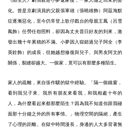
《陌生人》劇情敘述小夢返家後，一家人隨之而來的變
化。曾是京劇演員的父親張軍雄（張曉雄飾）阿茲海默
症逐漸惡化，至今仍常登上歌仔戲台的母親王鳳（呂雪
鳳飾）任勞任怨照料，卻因為丈夫昔日好友的到來，激
發出幾十年累積的不滿。小夢因入獄錯過兒子阿全（李
英銓飾）的成長，但她越想修復與兒子、與男友阿文的
關係，裂縫卻越大。一個家，竟可以有那麼多種陌生。
家人的疏離，來自張作驥的獄中經驗。「隔一個鐵窗，
看到我兒子來、我所有朋友來看我，和我相處十年的
人，為什麼看起來都那麼陌生？因為我不知道你跟我碰
面那十分鐘之外的所有事情。」物理空間的隔絕，產生
了心理的距離。在獄中時間漫長，身邊的人大多背著無