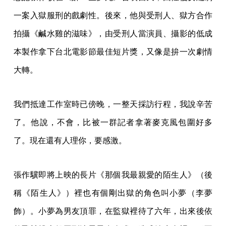
一案入獄服刑的戲劇性。後來，他與受刑人、獄方合作
拍攝《鹹水雞的滋味》，由受刑人當演員、攝影的低成
本製作拿下台北電影節最佳短片獎，又像是拚一次劇情
大轉。
我們抵達工作室時已傍晚，一整天採訪行程，我說辛苦
了。他說，不會，比被一群記者拿著麥克風包圍好多
了。現在還有人理你，要感激。
張作驥即將上映的長片《那個我最親愛的陌生人》（後
稱《陌生人》）裡也有個剛出獄的角色叫小夢（李夢
飾）。小夢為男友頂罪，在監獄裡待了六年，出來後依