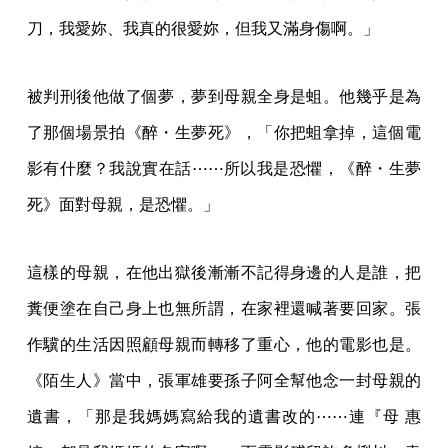
刀，我愛妳、我真的很愛妳，但我又滿身傷啊。」
被判刑後他做了個夢，夢到母親全身是蛆。他幾乎是為
了那個場景拍《醉・生夢死》，「你把蛆拿掉，這個電
影有什麼？我說實在話⋯⋯所以我是恐懼，《醉・生夢
死》面對母親，是恐懼。」
這樣的母親，在他出獄後漸漸不記得身邊的人是誰，把
糞便塗在自己身上也無所謂，在家裡還喊著要回家。張
作驥的生活因照顧母親而轉移了重心，他的電影也是。
《陌生人》當中，張軍雄要孫子阿全幫他念一封母親的
遺書，「那是我媽媽寫給我的遺書改的⋯⋯連『母 惠