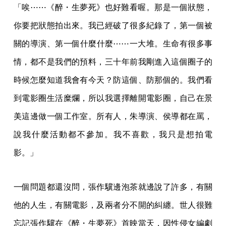
「唉⋯⋯《醉・生夢死》也好難看喔。那是一個狀態，
你要把狀態拍出來。我已經破了很多紀錄了，第一個被
關的導演、第一個什麼什麼⋯⋯一大堆。生命有很多事
情，都不是我們的預料，三十年前我剛進入這個圈子的
時候怎麼知道我會有今天？防這個、防那個的。我們看
到電影圈生活糜爛，所以我選擇離開電影圈，自己在景
美這邊做一個工作室。所有人，朱導演、侯導都在罵，
說我什麼活動都不參加。我不喜歡，我只是想拍電
影。」
一個問題都還沒問，張作驥邊泡茶就邊說了許多，有關
他的人生，有關電影，及兩者分不開的糾纏。世人很難
忘記張作驥在《醉・生夢死》首映當天，因性侵女編劇