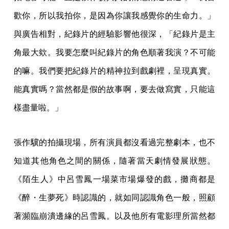
歡你，所以我拍你，是因為你讓我感覺你的生命力。」
與廣告相對，紀錄片的經驗影響他很深，「紀錄片是主
角最大欸。我要怎麼叫紀錄片的角色順著我演？不可能
的嘛。我們要把紀錄片的精神拉到戲劇裡，呈現真實。
能真實嗎？當然都是假的故事啊，要去做寫實，只能這
樣盡量啦。」
張作驥的拍攝現場，所有演員都沒看過完整劇本，也不
知道其他角色之間的關係，隨著當天劇情發展狀態。
《陌生人》中呂雪鳳一場菜市場爆發的戲，攤商都是
《醉・生夢死》時認識的，就如同認識角色一般，照顧
著瀕臨崩潰邊緣的呂雪鳳。以及他所有電影理所當然都