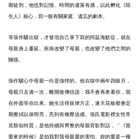
期徒刑，他也對記憶、時間的遺落有感，以此孵化《陌
生人》核心，寫一個有關家庭、遺忘的劇本。
等張作驥出獄，才發現自己筆下寫的阿茲海默症，就在
母親身上蔓延。疾病改變了母親，也改變了他們之間的
關係。
張作驥心中母親一向是強悍的。他在獄中兩年四個月，
母親只去過一次，離開後傳信說：我不會再來看你，我
在外面等你出來。她生活得規律方正，連天花板都會定
期擦拭以保明亮，亮到有種壓迫感。張氏電影裡女性常
見類似特質，是他持續與齊整的母親背影對話，「《當
愛來的時候》是拍我對我母親愛的害怕。妳的愛是一種