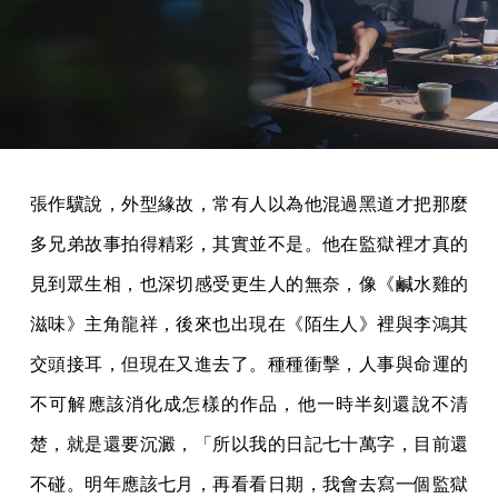
張作驥說，外型緣故，常有人以為他混過黑道才把那麼
多兄弟故事拍得精彩，其實並不是。他在監獄裡才真的
見到眾生相，也深切感受更生人的無奈，像《鹹水雞的
滋味》主角龍祥，後來也出現在《陌生人》裡與李鴻其
交頭接耳，但現在又進去了。種種衝擊，人事與命運的
不可解應該消化成怎樣的作品，他一時半刻還說不清
楚，就是還要沉澱，「所以我的日記七十萬字，目前還
不碰。明年應該七月，再看看日期，我會去寫一個監獄