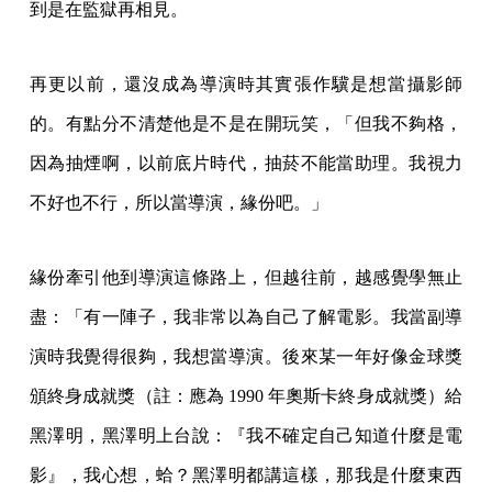
到是在監獄再相見。
再更以前，還沒成為導演時其實張作驥是想當攝影師
的。有點分不清楚他是不是在開玩笑，「但我不夠格，
因為抽煙啊，以前底片時代，抽菸不能當助理。我視力
不好也不行，所以當導演，緣份吧。」
緣份牽引他到導演這條路上，但越往前，越感覺學無止
盡：「有一陣子，我非常以為自己了解電影。我當副導
演時我覺得很夠，我想當導演。後來某一年好像金球獎
頒終身成就獎（註：應為 1990 年奧斯卡終身成就獎）給
黑澤明，黑澤明上台說：『我不確定自己知道什麼是電
影』，我心想，蛤？黑澤明都講這樣，那我是什麼東西