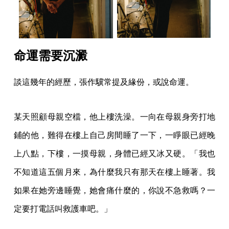
命運需要沉澱
談這幾年的經歷，張作驥常提及緣份，或說命運。
某天照顧母親空檔，他上樓洗澡。一向在母親身旁打地
鋪的他，難得在樓上自己房間睡了一下，一睜眼已經晚
上八點，下樓，一摸母親，身體已經又冰又硬。「我也
不知道這五個月來，為什麼我只有那天在樓上睡著。我
如果在她旁邊睡覺，她會痛什麼的，你說不急救嗎？一
定要打電話叫救護車吧。」