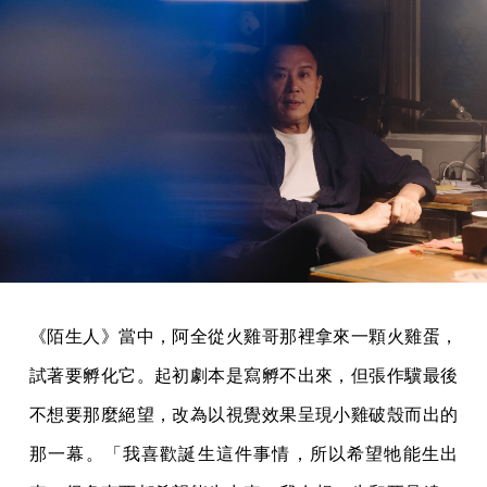
《陌生人》當中，阿全從火雞哥那裡拿來一顆火雞蛋，
試著要孵化它。起初劇本是寫孵不出來，但張作驥最後
不想要那麼絕望，改為以視覺效果呈現小雞破殼而出的
那一幕。「我喜歡誕生這件事情，所以希望牠能生出