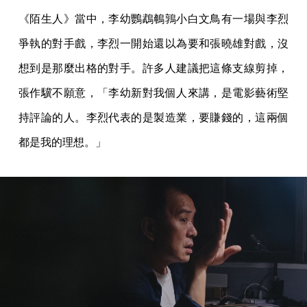
《陌生人》當中，李幼鸚鵡鵪鶉小白文鳥有一場與李烈
爭執的對手戲，李烈一開始還以為要和張曉雄對戲，沒
想到是那麼出格的對手。許多人建議把這條支線剪掉，
張作驥不願意，「李幼新對我個人來講，是電影藝術堅
持評論的人。李烈代表的是製造業，要賺錢的，這兩個
都是我的理想。」