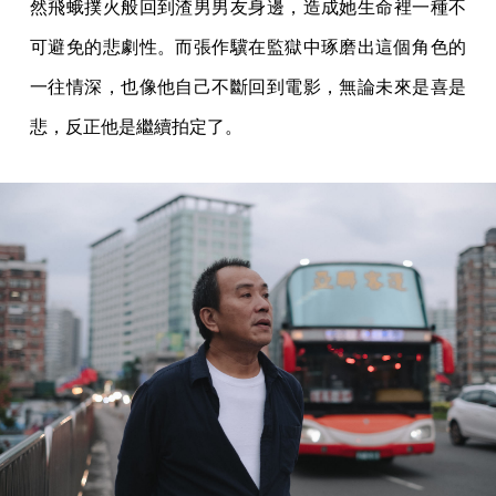
然飛蛾撲火般回到渣男男友身邊，造成她生命裡一種不
可避免的悲劇性。而張作驥在監獄中琢磨出這個角色的
一往情深，也像他自己不斷回到電影，無論未來是喜是
悲，反正他是繼續拍定了。