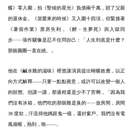
蝶》零入圍，拍《聖稜的星光》負債兩千萬，賠了父親
的退休金。《當愛來的時候》又入圍十四項，但緊接著
《暑假作業》票房失利，《醉・生夢死》與入獄同
步⋯⋯張作驥像是忍不住問自己：「人生到底是什麼？
那個圓圈一直在繞。」
他在《鹹水雞的滋味》裡曾讓演員提出蝴蝶效應，以正
向方式解釋——只要一點點善意，或許可以改變一個人
的狀態。但講一講，那過程還是少不了苦啊，「因為我
們沒有冰箱，他們吃的那個雞是臭的⋯⋯放房間，房間
38 度欸，汗流得他媽跟鬼一樣，還封窗戶。我們沒有電
風扇喔，熱到，唉——」