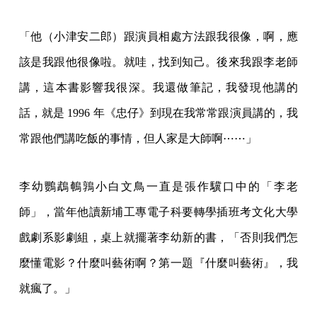
「他（小津安二郎）跟演員相處方法跟我很像，啊，應
該是我跟他很像啦。就哇，找到知己。後來我跟李老師
講，這本書影響我很深。我還做筆記，我發現他講的
話，就是 1996 年《忠仔》到現在我常常跟演員講的，我
常跟他們講吃飯的事情，但人家是大師啊⋯⋯」
李幼鸚鵡鵪鶉小白文鳥一直是張作驥口中的「李老
師」，當年他讀新埔工專電子科要轉學插班考文化大學
戲劇系影劇組，桌上就擺著李幼新的書，「否則我們怎
麼懂電影？什麼叫藝術啊？第一題『什麼叫藝術』，我
就瘋了。」