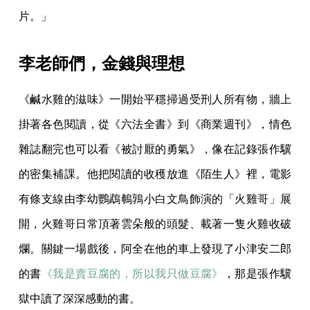
片。」
李老師們，金錢與理想
《鹹水雞的滋味》一開始平穩掃過受刑人所有物，牆上
掛著各色閱讀，從《六法全書》到《商業週刊》，情色
雜誌翻完也可以看《被討厭的勇氣》，像在記錄張作驥
的密集補課。他把閱讀的收穫放進《陌生人》裡，電影
有條支線由李幼鸚鵡鵪鶉小白文鳥飾演的「火雞哥」展
開，火雞哥日常頂著雲朵般的頭髮、載著一隻火雞收破
爛。關鍵一場戲後，阿全在他的車上發現了小津安二郎
的書
《我是賣豆腐的，所以我只做豆腐》
，那是張作驥
獄中讀了深深感動的書。