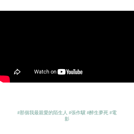
#那個我最親愛的陌生人
#張作驥
#醉生夢死
#電
影